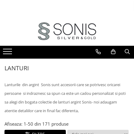
BIJUTERII ARGINT
BIJUTERII DIN AUR
BIJUTERII DIN OTEL
ICOANE ARGINTATE
CERCEI
PANDANTIVE
BRATARI
ICOANE ORTODOXE
BRATARI
PANDANTIVE TIP CRUCE
LANTURI
ICOANE CATOLICE
CEASURI
CERCEI
CRUCIFIXE
LANTURI
LANTURI
LANTURI
LANTURI CU PANDANTIV
Lanturi pentru EA
Lanturi pentru EL
LANTURI TIP ROZARIU
Lanturile din argint Sonis sunt accesorii care se potrivesc oricarei
BRATARI
BRATARI TIP ROZARIU
persoane si indraznesc sa spun ca este un cadou personalizat si poti
Bratari pentru EA
PANDANTIVE
Bratari pentru EL
sa alegi din bogata colectie de lanturi argint Sonis- noi adaugam
PANDANTIVE TIP CRUCE
BIJUTERII PENTRU COPII
atentie detaliilor care in final fac diferenta,
BROSE
BRATARI PENTRU GLEZNA
Afiseaza:
1-
50
din
171
produse
TALISMANE
PIERCING