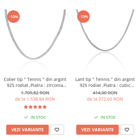
-10%
-10%
Colier tip " Tennis " din argint
Lant tip " Tennis " din argint
925 rodiat ,Piatra : zirconia
925 rodiat ,Piatra : cubic
fatetata ,Culoare :
zirconia , Culoare :
1.709,82 RON
414,00 RON
transparenta ,
transparenta , Sonis Silver
de la 1.538,84 RON
de la 372,60 RON
IN STOC
IN STOC
VEZI VARIANTE
VEZI VARIANTE