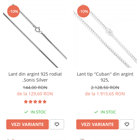
-10%
-10%
Lant din argint 925 rodiat
Lant tip ''Cuban'' din argint
,Sonis Silver
925,
144,00 RON
2.128,50 RON
de la 129,60 RON
de la 1.915,65 RON
IN STOC
IN STOC
VEZI VARIANTE
VEZI VARIANTE