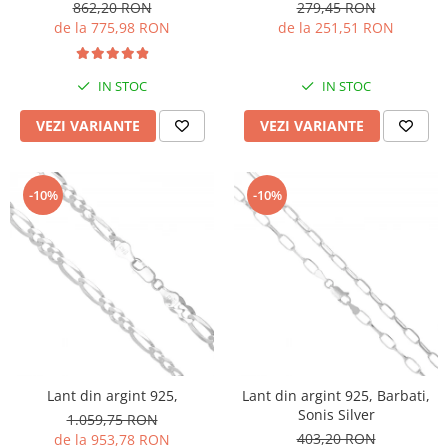
862,20 RON
279,45 RON
de la 775,98 RON
de la 251,51 RON
IN STOC
IN STOC
VEZI VARIANTE
VEZI VARIANTE
-10%
-10%
Lant din argint 925,
Lant din argint 925, Barbati,
Sonis Silver
1.059,75 RON
403,20 RON
de la 953,78 RON