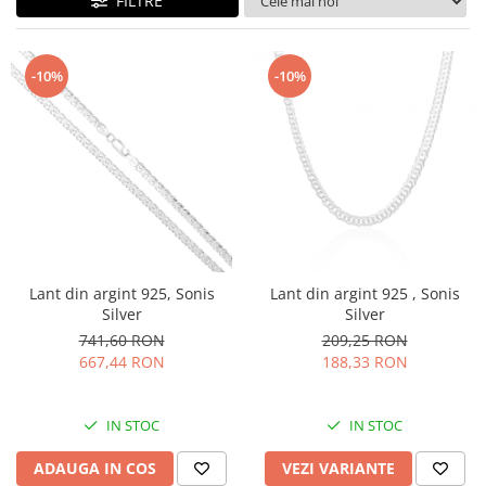
FILTRE
BIJUTERII PENTRU COPII
INELE
INELE
BUTONI
PIERCING
-10%
-10%
BRATARA TIP ROZARIU
SETURI BIJUTERII
LANTURI TIP ROZARIU
ACE DE CRAVATA
BRATARI PENTRU PICIOR
BUTONI
Lant din argint 925, Sonis
Lant din argint 925 , Sonis
Silver
Silver
741,60 RON
209,25 RON
667,44 RON
188,33 RON
IN STOC
IN STOC
ADAUGA IN COS
VEZI VARIANTE