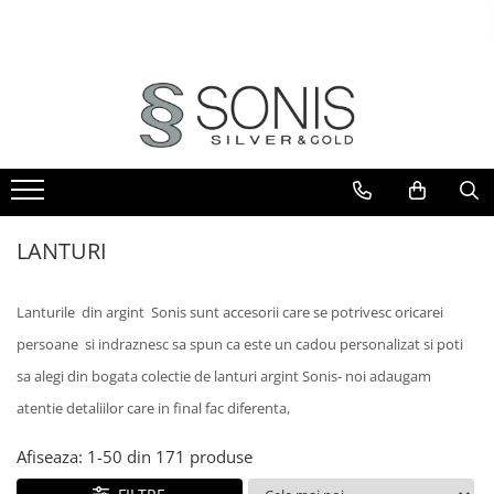
BIJUTERII ARGINT
BIJUTERII DIN AUR
BIJUTERII DIN OTEL
ICOANE ARGINTATE
CERCEI
PANDANTIVE
BRATARI
ICOANE ORTODOXE
BRATARI
PANDANTIVE TIP CRUCE
LANTURI
ICOANE CATOLICE
CEASURI
CERCEI
CRUCIFIXE
LANTURI
LANTURI
LANTURI
LANTURI CU PANDANTIV
Lanturi pentru EA
Lanturi pentru EL
LANTURI TIP ROZARIU
Lanturile din argint Sonis sunt accesorii care se potrivesc oricarei
BRATARI
BRATARI TIP ROZARIU
persoane si indraznesc sa spun ca este un cadou personalizat si poti
Bratari pentru EA
PANDANTIVE
Bratari pentru EL
sa alegi din bogata colectie de lanturi argint Sonis- noi adaugam
PANDANTIVE TIP CRUCE
BIJUTERII PENTRU COPII
atentie detaliilor care in final fac diferenta,
BROSE
BRATARI PENTRU GLEZNA
Afiseaza:
1-
50
din
171
produse
TALISMANE
PIERCING