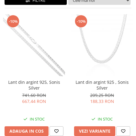
FILTRE
BIJUTERII PENTRU COPII
INELE
INELE
BUTONI
PIERCING
-10%
-10%
BRATARA TIP ROZARIU
SETURI BIJUTERII
LANTURI TIP ROZARIU
ACE DE CRAVATA
BRATARI PENTRU PICIOR
BUTONI
Lant din argint 925, Sonis
Lant din argint 925 , Sonis
Silver
Silver
741,60 RON
209,25 RON
667,44 RON
188,33 RON
IN STOC
IN STOC
ADAUGA IN COS
VEZI VARIANTE