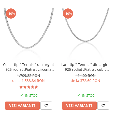
-10%
-10%
Colier tip " Tennis " din argint
Lant tip " Tennis " din argint
925 rodiat ,Piatra : zirconia
925 rodiat ,Piatra : cubic
fatetata ,Culoare :
zirconia , Culoare :
1.709,82 RON
414,00 RON
transparenta ,
transparenta , Sonis Silver
de la 1.538,84 RON
de la 372,60 RON
IN STOC
IN STOC
VEZI VARIANTE
VEZI VARIANTE