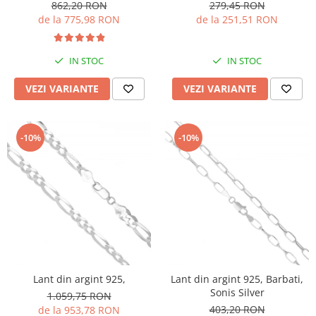
862,20 RON
279,45 RON
de la 775,98 RON
de la 251,51 RON
IN STOC
IN STOC
VEZI VARIANTE
VEZI VARIANTE
-10%
-10%
Lant din argint 925,
Lant din argint 925, Barbati,
Sonis Silver
1.059,75 RON
403,20 RON
de la 953,78 RON