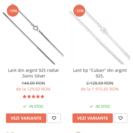
-10%
-10%
Lant din argint 925 rodiat
Lant tip ''Cuban'' din argint
,Sonis Silver
925,
144,00 RON
2.128,50 RON
de la 129,60 RON
de la 1.915,65 RON
IN STOC
IN STOC
VEZI VARIANTE
VEZI VARIANTE