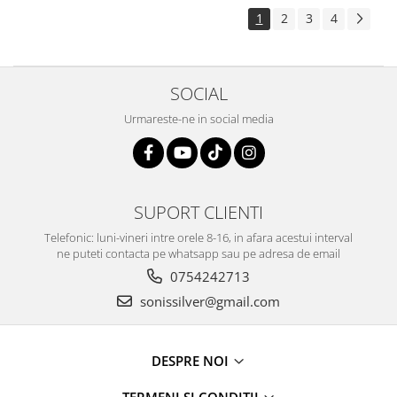
1
2
3
4
SOCIAL
Urmareste-ne in social media
SUPORT CLIENTI
Telefonic: luni-vineri intre orele 8-16, in afara acestui interval
ne puteti contacta pe whatsapp sau pe adresa de email
0754242713
sonissilver@gmail.com
DESPRE NOI
TERMENI SI CONDITII