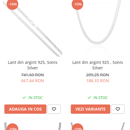
BIJUTERII PENTRU COPII
INELE
-10%
-10%
INELE
BUTONI
PIERCING
BRATARA TIP ROZARIU
SETURI BIJUTERII
LANTURI TIP ROZARIU
ACE DE CRAVATA
BRATARI PENTRU PICIOR
BUTONI
Lant din argint 925, Sonis
Lant din argint 925 , Sonis
Silver
Silver
741,60 RON
209,25 RON
667,44 RON
188,33 RON
IN STOC
IN STOC
ADAUGA IN COS
VEZI VARIANTE
-10%
-10%