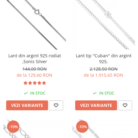
Lant din argint 925 rodiat
Lant tip ''Cuban'' din argint
,Sonis Silver
925,
144,00 RON
2.128,50 RON
de la 129,60 RON
de la 1.915,65 RON
IN STOC
IN STOC
VEZI VARIANTE
VEZI VARIANTE
-10%
-10%