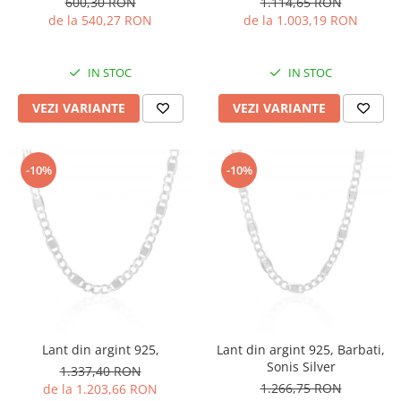
600,30 RON
1.114,65 RON
de la 540,27 RON
de la 1.003,19 RON
IN STOC
IN STOC
VEZI VARIANTE
VEZI VARIANTE
-10%
-10%
Lant din argint 925,
Lant din argint 925, Barbati,
Sonis Silver
1.337,40 RON
1.266,75 RON
de la 1.203,66 RON