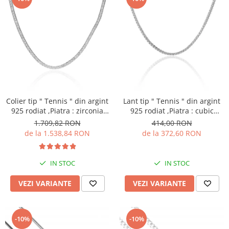
Colier tip " Tennis " din argint
Lant tip " Tennis " din argint
925 rodiat ,Piatra : zirconia
925 rodiat ,Piatra : cubic
fatetata ,Culoare :
zirconia , Culoare :
1.709,82 RON
414,00 RON
transparenta ,
transparenta , Sonis Silver
de la 1.538,84 RON
de la 372,60 RON
IN STOC
IN STOC
VEZI VARIANTE
VEZI VARIANTE
-10%
-10%