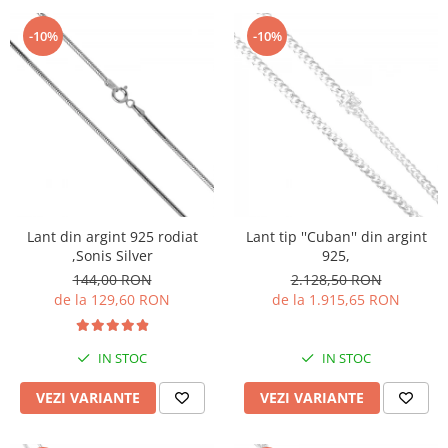
-10%
-10%
Lant din argint 925 rodiat
Lant tip ''Cuban'' din argint
,Sonis Silver
925,
144,00 RON
2.128,50 RON
de la 129,60 RON
de la 1.915,65 RON
IN STOC
IN STOC
VEZI VARIANTE
VEZI VARIANTE