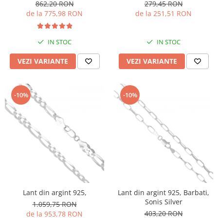
862,20 RON
279,45 RON
de la 775,98 RON
de la 251,51 RON
IN STOC
IN STOC
VEZI VARIANTE
VEZI VARIANTE
-10%
-10%
Lant din argint 925,
Lant din argint 925, Barbati,
Sonis Silver
1.059,75 RON
403,20 RON
de la 953,78 RON