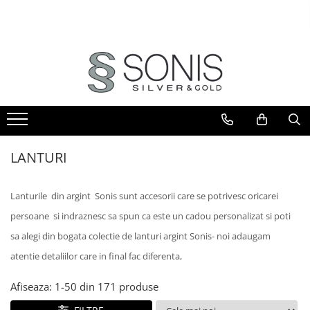
BIJUTERII ARGINT
BIJUTERII DIN AUR
BIJUTERII DIN OTEL
ICOANE ARGINTATE
CERCEI
PANDANTIVE
BRATARI
ICOANE ORTODOXE
BRATARI
PANDANTIVE TIP CRUCE
LANTURI
ICOANE CATOLICE
CEASURI
CERCEI
CRUCIFIXE
LANTURI
LANTURI
LANTURI
LANTURI CU PANDANTIV
Lanturi pentru EA
Lanturi pentru EL
LANTURI TIP ROZARIU
Lanturile din argint Sonis sunt accesorii care se potrivesc oricarei
BRATARI
BRATARI TIP ROZARIU
persoane si indraznesc sa spun ca este un cadou personalizat si poti
Bratari pentru EA
PANDANTIVE
Bratari pentru EL
sa alegi din bogata colectie de lanturi argint Sonis- noi adaugam
PANDANTIVE TIP CRUCE
BIJUTERII PENTRU COPII
atentie detaliilor care in final fac diferenta,
BROSE
BRATARI PENTRU GLEZNA
Afiseaza:
1-
50
din
171
produse
TALISMANE
PIERCING