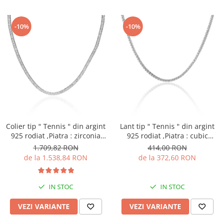
-10%
-10%
Colier tip " Tennis " din argint
Lant tip " Tennis " din argint
925 rodiat ,Piatra : zirconia
925 rodiat ,Piatra : cubic
fatetata ,Culoare :
zirconia , Culoare :
1.709,82 RON
414,00 RON
transparenta ,
transparenta , Sonis Silver
de la 1.538,84 RON
de la 372,60 RON
IN STOC
IN STOC
VEZI VARIANTE
VEZI VARIANTE