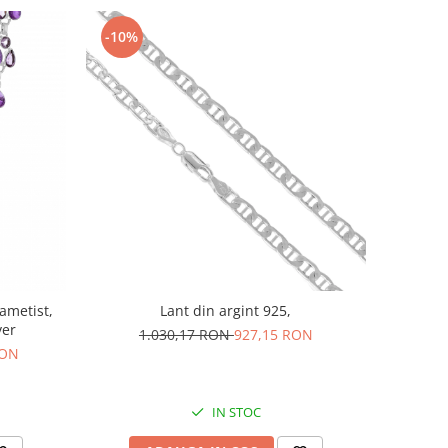
-10%
 ametist,
Lant din argint 925,
ver
1.030,17 RON
927,15 RON
RON
IN STOC