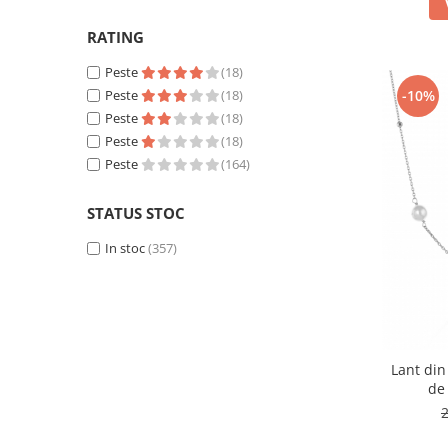
mov
(1)
RATING
Peste
(18)
-10%
Peste
(18)
Peste
(18)
Peste
(18)
Peste
(164)
STATUS STOC
In stoc
(357)
Lant din
de 