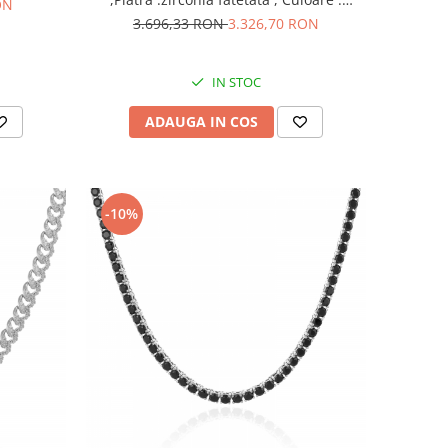
ON
transparenta ,
3.696,33 RON
3.326,70 RON
IN STOC
ADAUGA IN COS
-10%