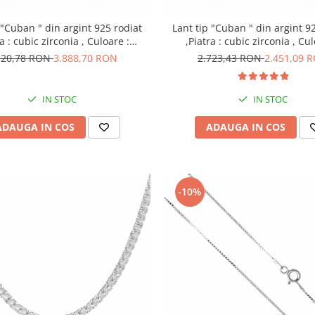
 "Cuban " din argint 925 rodiat
Lant tip "Cuban " din argint 9
ra : cubic zirconia , Culoare :
,Piatra : cubic zirconia , Cul
ransparenta ,Sonis Silver
transparenta ,Sonis Silv
320,78 RON
3.888,70 RON
2.723,43 RON
2.451,09 
IN STOC
IN STOC
ADAUGA IN COS
ADAUGA IN COS
-10%