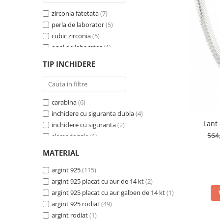
BIJUTERII PENTRU COPII
INELE
zirconia fatetata
(7)
INELE
BUTONI
perla de laborator
(5)
PIERCING
cubic zirconia
(5)
BRATARA TIP ROZARIU
SETURI BIJUTERII
opal de laborator
(1)
LANTURI TIP ROZARIU
zirconia fatetata si perla de laborator
(1)
ACE DE CRAVATA
TIP INCHIDERE
perla de laborator
(1)
BRATARI PENTRU PICIOR
coral si cubic zirconia
(1)
BUTONI
ametist
(1)
carabina
(6)
sidef si cubic zirconia
(1)
inchidere cu siguranta dubla
(4)
onix fatetat
(1)
Lant 
inchidere cu siguranta
(2)
perla de cultura
(1)
564
clema toggle
(1)
onix
(1)
carabina, reglabila
(1)
MATERIAL
sistem de inchidere cu siguranta
(1)
tip ''cerc''
argint 925
(1)
(115)
sistem de inchidere cu siguranta dubla
argint 925 placat cu aur de 14 kt
(2)
(1)
argint 925 placat cu aur galben de 14 kt
(1)
argint 925 rodiat
(49)
argint rodiat
(1)