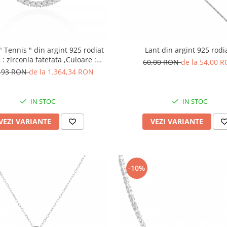
 " Tennis " din argint 925 rodiat
Lant din argint 925 rodi
a : zirconia fatetata ,Culoare :
60,00 RON
de la 54,00 
transparenta ,
5,93 RON
de la 1.364,34 RON
IN STOC
IN STOC
VEZI VARIANTE
VEZI VARIANTE
-10%