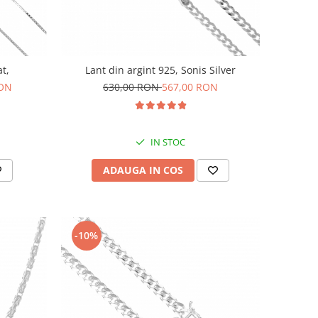
at,
Lant din argint 925, Sonis Silver
RON
630,00 RON
567,00 RON
IN STOC
ADAUGA IN COS
-10%