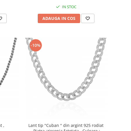
IN STOC
ADAUGA IN COS
-10%
t ,
Lant tip "Cuban " din argint 925 rodiat
,Piatra :zirconia fatetata , Culoare :