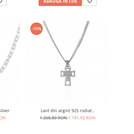
ADAUGA IN COS
-10%
ilver
Lant din argint 925 rodiat ,
RON
1.268,80 RON
1.141,92 RON