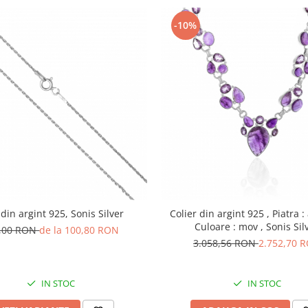
-10%
 din argint 925, Sonis Silver
Colier din argint 925 , Piatra :
Culoare : mov , Sonis Sil
,00 RON
de la 100,80 RON
3.058,56 RON
2.752,70 
IN STOC
IN STOC