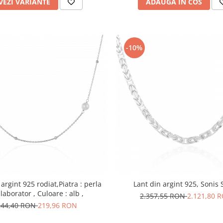
VEZI VARIANTE
ADAUGA IN COS
-10%
 argint 925 rodiat,Piatra : perla
Lant din argint 925, Sonis S
laborator , Culoare : alb ,
2.357,55 RON
2.121,80 
244,40 RON
219,96 RON