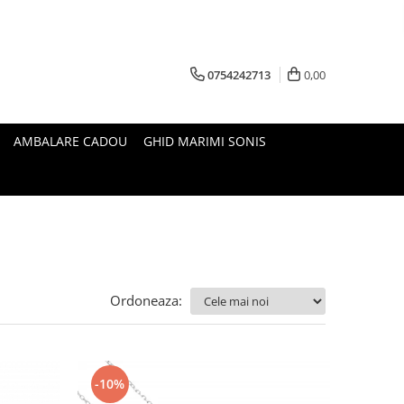
0754242713
0,00
AMBALARE CADOU
GHID MARIMI SONIS
Ordoneaza:
-10%