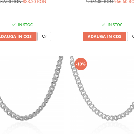
987,00 RON
888,30 RON
1.074,00 RON
966,60 R
IN STOC
IN STOC
ADAUGA IN COS
ADAUGA IN COS
-10%