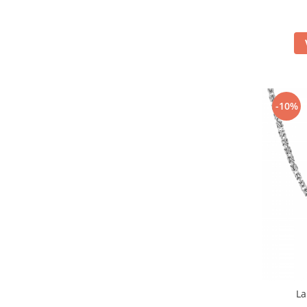
-10%
La