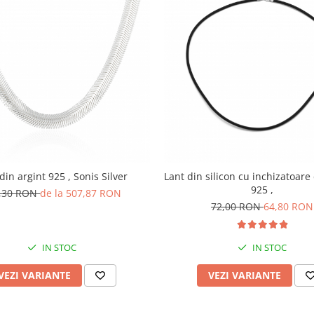
din argint 925 , Sonis Silver
Lant din silicon cu inchizatoare
925 ,
,30 RON
de la 507,87 RON
72,00 RON
64,80 RON
IN STOC
IN STOC
VEZI VARIANTE
VEZI VARIANTE