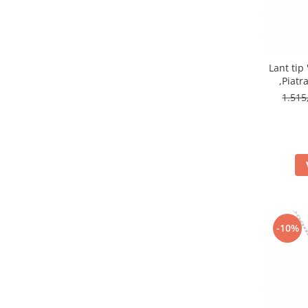
Lant tip
,Piatr
1.51
-10%