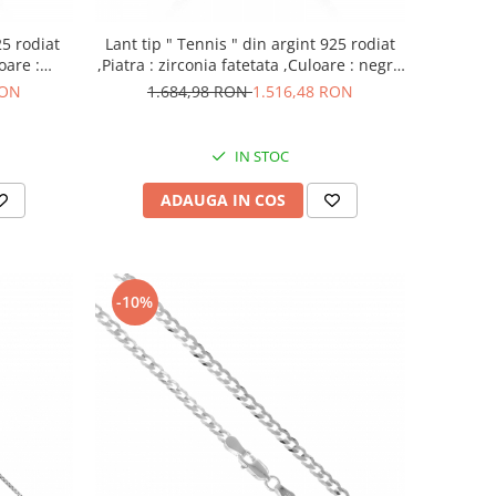
25 rodiat
Lant tip " Tennis " din argint 925 rodiat
oare :
,Piatra : zirconia fatetata ,Culoare : negru
er
,
RON
1.684,98 RON
1.516,48 RON
IN STOC
ADAUGA IN COS
-10%