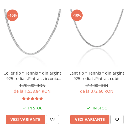
-10%
-10%
Colier tip " Tennis " din argint
Lant tip " Tennis " din argint
925 rodiat ,Piatra : zirconia
925 rodiat ,Piatra : cubic
fatetata ,Culoare :
zirconia , Culoare :
1.709,82 RON
414,00 RON
transparenta ,
transparenta , Sonis Silver
de la 1.538,84 RON
de la 372,60 RON
IN STOC
IN STOC
VEZI VARIANTE
VEZI VARIANTE