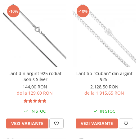
-10%
-10%
Lant din argint 925 rodiat
Lant tip ''Cuban'' din argint
,Sonis Silver
925,
144,00 RON
2.128,50 RON
de la 129,60 RON
de la 1.915,65 RON
IN STOC
IN STOC
VEZI VARIANTE
VEZI VARIANTE