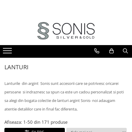
BIJUTERII ARGINT
BIJUTERII DIN AUR
BIJUTERII DIN OTEL
ICOANE ARGINTATE
CERCEI
PANDANTIVE
BRATARI
ICOANE ORTODOXE
BRATARI
PANDANTIVE TIP CRUCE
LANTURI
ICOANE CATOLICE
CEASURI
CERCEI
CRUCIFIXE
LANTURI
LANTURI
LANTURI
LANTURI CU PANDANTIV
Lanturi pentru EA
Lanturi pentru EL
LANTURI TIP ROZARIU
Lanturile din argint Sonis sunt accesorii care se potrivesc oricarei
BRATARI
BRATARI TIP ROZARIU
persoane si indraznesc sa spun ca este un cadou personalizat si poti
Bratari pentru EA
PANDANTIVE
Bratari pentru EL
sa alegi din bogata colectie de lanturi argint Sonis- noi adaugam
PANDANTIVE TIP CRUCE
BIJUTERII PENTRU COPII
atentie detaliilor care in final fac diferenta,
BROSE
BRATARI PENTRU GLEZNA
Afiseaza:
1-
50
din
171
produse
TALISMANE
PIERCING