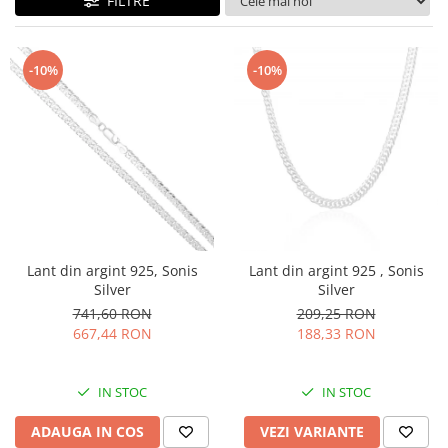
FILTRE
BIJUTERII PENTRU COPII
INELE
INELE
BUTONI
PIERCING
-10%
-10%
BRATARA TIP ROZARIU
SETURI BIJUTERII
LANTURI TIP ROZARIU
ACE DE CRAVATA
BRATARI PENTRU PICIOR
BUTONI
Lant din argint 925, Sonis
Lant din argint 925 , Sonis
Silver
Silver
741,60 RON
209,25 RON
667,44 RON
188,33 RON
IN STOC
IN STOC
ADAUGA IN COS
VEZI VARIANTE