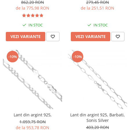
862,20 RON
279,45 RON
de la 775,98 RON
de la 251,51 RON
IN STOC
IN STOC
VEZI VARIANTE
VEZI VARIANTE
-10%
-10%
Lant din argint 925,
Lant din argint 925, Barbati,
Sonis Silver
1.059,75 RON
403,20 RON
de la 953,78 RON