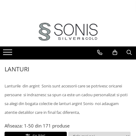
BIJUTERII ARGINT
BIJUTERII DIN AUR
BIJUTERII DIN OTEL
ICOANE ARGINTATE
CERCEI
PANDANTIVE
BRATARI
ICOANE ORTODOXE
BRATARI
PANDANTIVE TIP CRUCE
LANTURI
ICOANE CATOLICE
CEASURI
CERCEI
CRUCIFIXE
LANTURI
LANTURI
LANTURI
LANTURI CU PANDANTIV
Lanturi pentru EA
Lanturi pentru EL
LANTURI TIP ROZARIU
Lanturile din argint Sonis sunt accesorii care se potrivesc oricarei
BRATARI
BRATARI TIP ROZARIU
persoane si indraznesc sa spun ca este un cadou personalizat si poti
Bratari pentru EA
PANDANTIVE
Bratari pentru EL
sa alegi din bogata colectie de lanturi argint Sonis- noi adaugam
PANDANTIVE TIP CRUCE
BIJUTERII PENTRU COPII
atentie detaliilor care in final fac diferenta,
BROSE
BRATARI PENTRU GLEZNA
Afiseaza:
1-
50
din
171
produse
TALISMANE
PIERCING