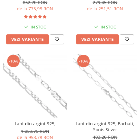
862,20 RON
279,45 RON
de la 775,98 RON
de la 251,51 RON
IN STOC
IN STOC
VEZI VARIANTE
VEZI VARIANTE
-10%
-10%
Lant din argint 925,
Lant din argint 925, Barbati,
Sonis Silver
1.059,75 RON
403,20 RON
de la 953,78 RON