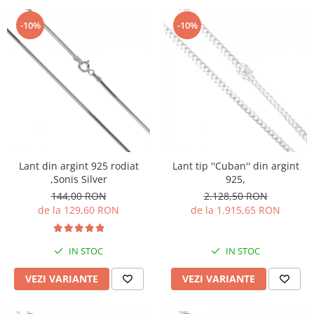
-10%
-10%
Lant din argint 925 rodiat
Lant tip ''Cuban'' din argint
,Sonis Silver
925,
144,00 RON
2.128,50 RON
de la 129,60 RON
de la 1.915,65 RON
IN STOC
IN STOC
VEZI VARIANTE
VEZI VARIANTE