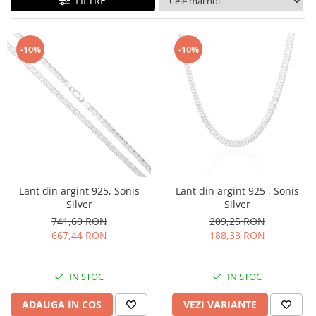
FILTRE
BIJUTERII PENTRU COPII
INELE
INELE
BUTONI
PIERCING
-10%
-10%
BRATARA TIP ROZARIU
SETURI BIJUTERII
LANTURI TIP ROZARIU
ACE DE CRAVATA
BRATARI PENTRU PICIOR
BUTONI
Lant din argint 925, Sonis
Lant din argint 925 , Sonis
Silver
Silver
741,60 RON
209,25 RON
667,44 RON
188,33 RON
IN STOC
IN STOC
ADAUGA IN COS
VEZI VARIANTE