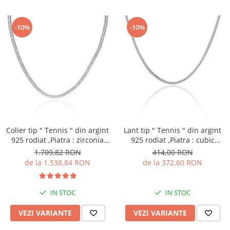
-10%
-10%
Colier tip " Tennis " din argint
Lant tip " Tennis " din argint
925 rodiat ,Piatra : zirconia
925 rodiat ,Piatra : cubic
fatetata ,Culoare :
zirconia , Culoare :
1.709,82 RON
414,00 RON
transparenta ,
transparenta , Sonis Silver
de la 1.538,84 RON
de la 372,60 RON
IN STOC
IN STOC
VEZI VARIANTE
VEZI VARIANTE