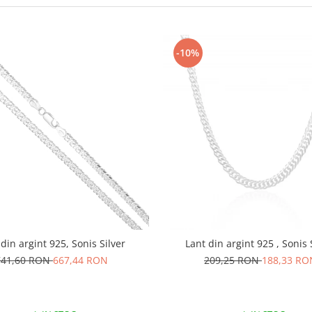
-10%
 din argint 925, Sonis Silver
Lant din argint 925 , Sonis 
741,60 RON
667,44 RON
209,25 RON
188,33 RO