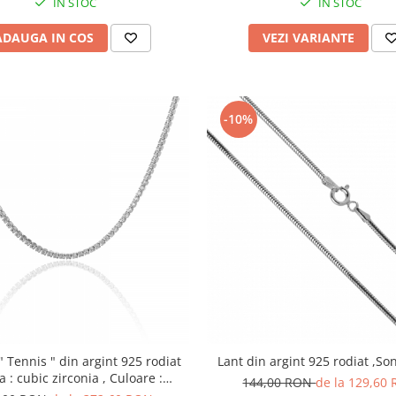
IN STOC
IN STOC
ADAUGA IN COS
VEZI VARIANTE
-10%
" din argint 925 rodiat
Lant din argint 925 rodiat ,Son
ra : cubic zirconia , Culoare :
144,00 RON
de la 129,60
transparenta , Sonis Silver