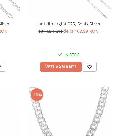
ilver
Lant din argint 925, Sonis Silver
 RON
187,65 RON
de la 168,89 RON
IN STOC
VEZI VARIANTE
-10%