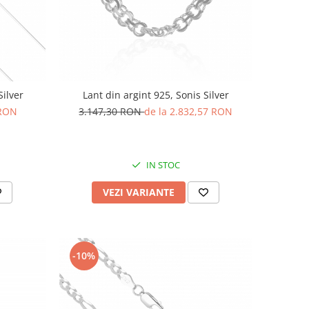
Silver
Lant din argint 925, Sonis Silver
 RON
3.147,30 RON
de la 2.832,57 RON
IN STOC
VEZI VARIANTE
-10%