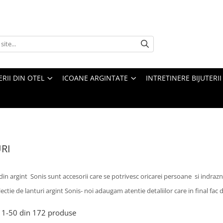
ERII DIN OTEL
ICOANE ARGINTATE
INTRETINERE BIJUTERII
RI
din argint Sonis sunt accesorii care se potrivesc oricarei persoane si indrazn
ectie de lanturi argint Sonis- noi adaugam atentie detaliilor care in final fac d
1-
50
din
172
produse