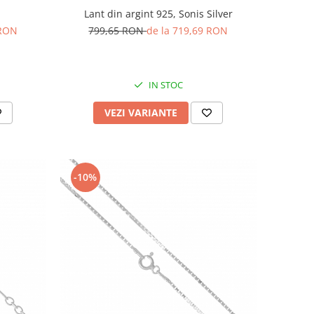
Lant din argint 925, Sonis Silver
 RON
799,65 RON
de la 719,69 RON
IN STOC
VEZI VARIANTE
-10%