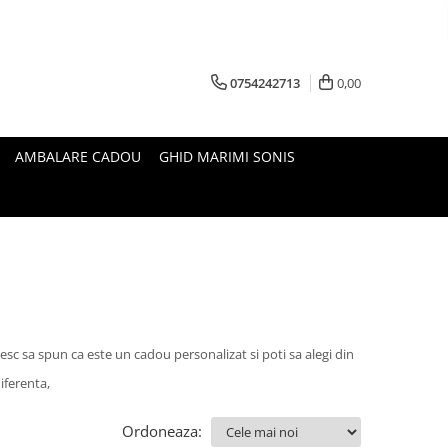
0754242713
0,00
AMBALARE CADOU
GHID MARIMI SONIS
esc sa spun ca este un cadou personalizat si poti sa alegi din
iferenta,
Ordoneaza: