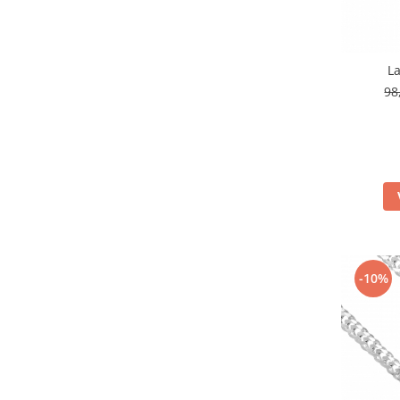
La
98
-10%