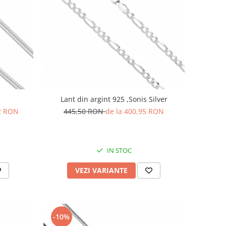
Lant din argint 925 ,Sonis Silver
92 RON
445,50 RON
de la 400,95 RON
IN STOC
VEZI VARIANTE
-10%