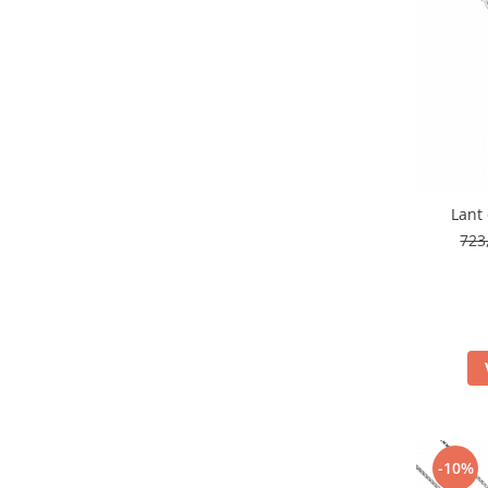
Lant 
723
-10%