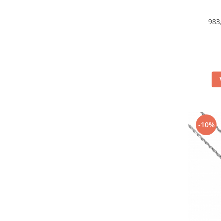
983
-10%