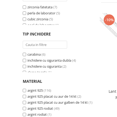
BIJUTERII PENTRU COPII
INELE
zirconia fatetata
(7)
INELE
BUTONI
perla de laborator
(5)
PIERCING
cubic zirconia
(5)
BRATARA TIP ROZARIU
-10%
SETURI BIJUTERII
opal de laborator
(1)
LANTURI TIP ROZARIU
zirconia fatetata si perla de laborator
(1)
ACE DE CRAVATA
TIP INCHIDERE
perla de laborator
(1)
BRATARI PENTRU PICIOR
coral si cubic zirconia
(1)
BUTONI
ametist
(1)
carabina
(6)
sidef si cubic zirconia
(1)
inchidere cu siguranta dubla
(4)
onix fatetat
(1)
inchidere cu siguranta
(2)
perla de cultura
(1)
clema toggle
(1)
onix
(1)
carabina, reglabila
(1)
MATERIAL
sistem de inchidere cu siguranta
(1)
tip ''cerc''
argint 925
(1)
(116)
Lant
sistem de inchidere cu siguranta dubla
argint 925 placat cu aur de 14 kt
(2)
(1)
argint 925 placat cu aur galben de 14 kt
(1)
argint 925 rodiat
(49)
argint rodiat
(1)