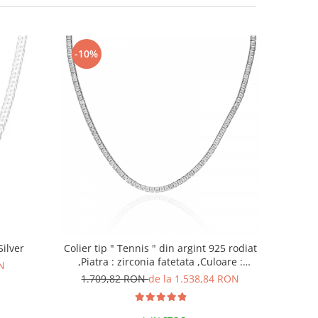
-10%
Silver
Colier tip " Tennis " din argint 925 rodiat
,Piatra : zirconia fatetata ,Culoare :
N
transparenta ,
1.709,82 RON
de la 1.538,84 RON