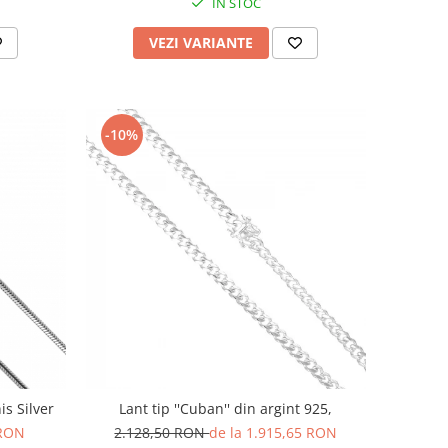
IN STOC
VEZI VARIANTE
-10%
is Silver
Lant tip ''Cuban'' din argint 925,
 RON
2.128,50 RON
de la 1.915,65 RON