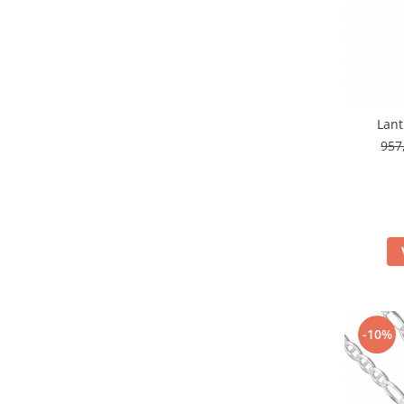
Lant
957
-10%