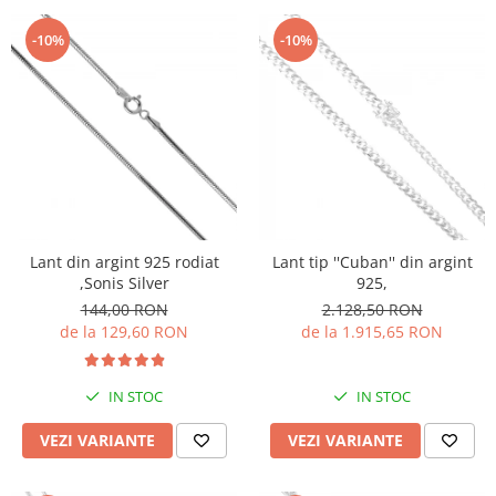
-10%
-10%
Lant din argint 925 rodiat
Lant tip ''Cuban'' din argint
,Sonis Silver
925,
144,00 RON
2.128,50 RON
de la 129,60 RON
de la 1.915,65 RON
IN STOC
IN STOC
VEZI VARIANTE
VEZI VARIANTE