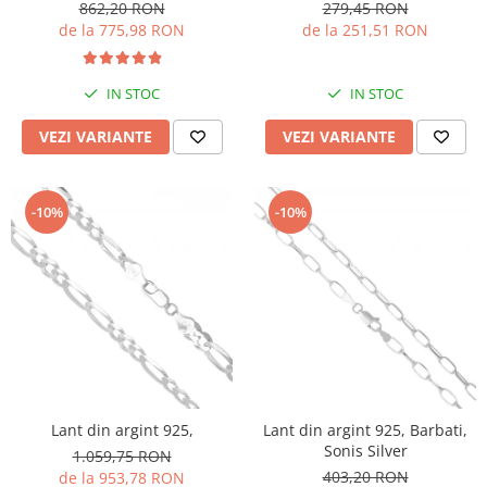
862,20 RON
279,45 RON
de la 775,98 RON
de la 251,51 RON
IN STOC
IN STOC
VEZI VARIANTE
VEZI VARIANTE
-10%
-10%
Lant din argint 925,
Lant din argint 925, Barbati,
Sonis Silver
1.059,75 RON
403,20 RON
de la 953,78 RON