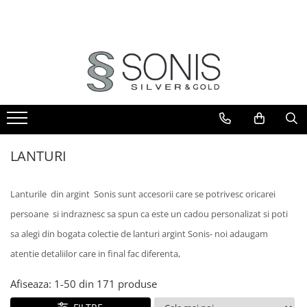
BIJUTERII ARGINT
BIJUTERII DIN AUR
BIJUTERII DIN OTEL
ICOANE ARGINTATE
CERCEI
PANDANTIVE
BRATARI
ICOANE ORTODOXE
BRATARI
PANDANTIVE TIP CRUCE
LANTURI
ICOANE CATOLICE
CEASURI
CERCEI
CRUCIFIXE
LANTURI
LANTURI
LANTURI
LANTURI CU PANDANTIV
Lanturi pentru EA
Lanturi pentru EL
LANTURI TIP ROZARIU
Lanturile din argint Sonis sunt accesorii care se potrivesc oricarei
BRATARI
BRATARI TIP ROZARIU
persoane si indraznesc sa spun ca este un cadou personalizat si poti
Bratari pentru EA
PANDANTIVE
Bratari pentru EL
sa alegi din bogata colectie de lanturi argint Sonis- noi adaugam
PANDANTIVE TIP CRUCE
BIJUTERII PENTRU COPII
atentie detaliilor care in final fac diferenta,
BROSE
BRATARI PENTRU GLEZNA
Afiseaza:
1-
50
din
171
produse
TALISMANE
PIERCING