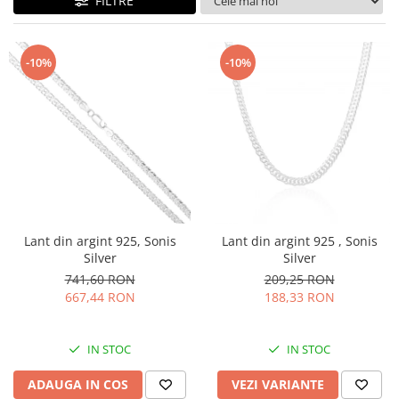
FILTRE
BIJUTERII PENTRU COPII
INELE
INELE
BUTONI
PIERCING
-10%
-10%
BRATARA TIP ROZARIU
SETURI BIJUTERII
LANTURI TIP ROZARIU
ACE DE CRAVATA
BRATARI PENTRU PICIOR
BUTONI
Lant din argint 925, Sonis
Lant din argint 925 , Sonis
Silver
Silver
741,60 RON
209,25 RON
667,44 RON
188,33 RON
IN STOC
IN STOC
ADAUGA IN COS
VEZI VARIANTE