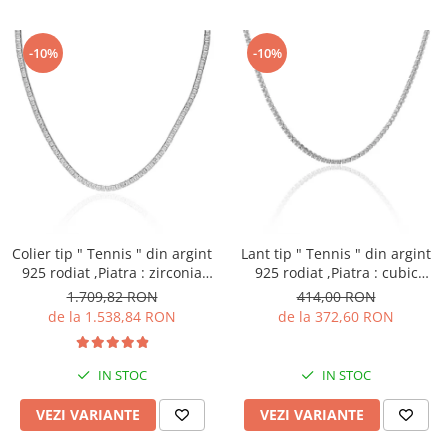
-10%
-10%
Colier tip " Tennis " din argint
Lant tip " Tennis " din argint
925 rodiat ,Piatra : zirconia
925 rodiat ,Piatra : cubic
fatetata ,Culoare :
zirconia , Culoare :
1.709,82 RON
414,00 RON
transparenta ,
transparenta , Sonis Silver
de la 1.538,84 RON
de la 372,60 RON
IN STOC
IN STOC
VEZI VARIANTE
VEZI VARIANTE