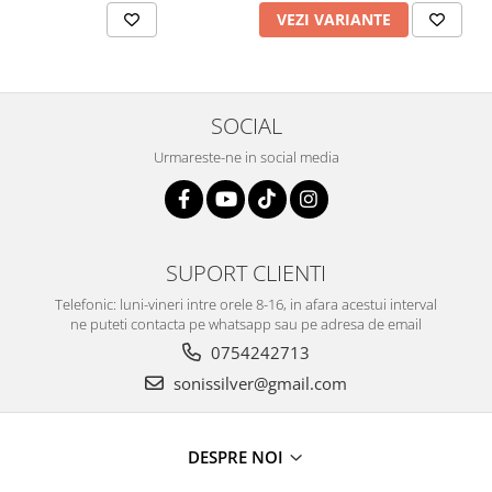
VEZI VARIANTE
SOCIAL
Urmareste-ne in social media
SUPORT CLIENTI
Telefonic: luni-vineri intre orele 8-16, in afara acestui interval
ne puteti contacta pe whatsapp sau pe adresa de email
0754242713
sonissilver@gmail.com
DESPRE NOI