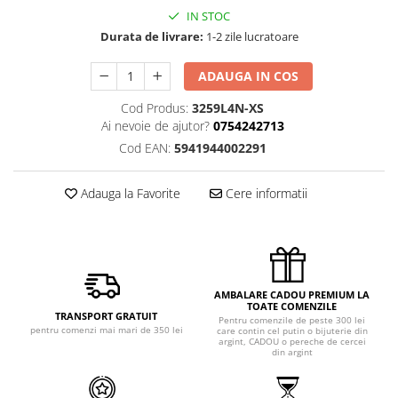
IN STOC
Durata de livrare:
1-2 zile lucratoare
ADAUGA IN COS
Cod Produs:
3259L4N-XS
Ai nevoie de ajutor?
0754242713
Cod EAN:
5941944002291
Adauga la Favorite
Cere informatii
AMBALARE CADOU PREMIUM LA
TOATE COMENZILE
TRANSPORT GRATUIT
Pentru comenzile de peste 300 lei
pentru comenzi mai mari de 350 lei
care contin cel putin o bijuterie din
argint, CADOU o pereche de cercei
din argint