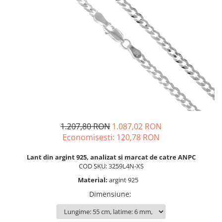
BIJUTERII PENTRU COPII
INELE
INELE
BUTONI
PIERCING
BRATARA TIP ROZARIU
SETURI BIJUTERII
LANTURI TIP ROZARIU
ACE DE CRAVATA
BRATARI PENTRU PICIOR
BUTONI
1.207,80 RON
1.087,02 RON
Economisesti:
120,78
RON
Lant din argint 925, analizat si marcat de catre ANPC
COD SKU: 3259L4N-XS
Material:
argint 925
Dimensiune
: