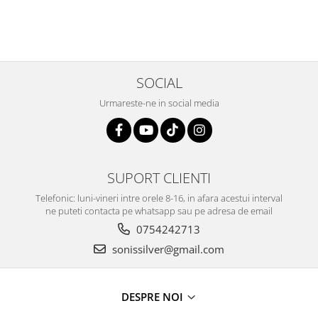
SOCIAL
Urmareste-ne in social media
SUPORT CLIENTI
Telefonic: luni-vineri intre orele 8-16, in afara acestui interval
ne puteti contacta pe whatsapp sau pe adresa de email
0754242713
sonissilver@gmail.com
DESPRE NOI