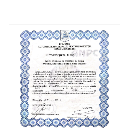
BIJUTERII PENTRU COPII
INELE
INELE
BUTONI
PIERCING
BRATARA TIP ROZARIU
SETURI BIJUTERII
LANTURI TIP ROZARIU
ACE DE CRAVATA
BRATARI PENTRU PICIOR
BUTONI