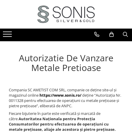
BIJUTERII ARGINT
BIJUTERII DIN AUR
BIJUTERII DIN OTEL
ICOANE ARGINTATE
CERCEI
PANDANTIVE
BRATARI
ICOANE ORTODOXE
BRATARI
PANDANTIVE TIP CRUCE
LANTURI
ICOANE CATOLICE
CEASURI
CERCEI
CRUCIFIXE
Autorizatie De Vanzare
LANTURI
LANTURI
Metale Pretioase
LANTURI CU PANDANTIV
Lanturi pentru EA
Lanturi pentru EL
LANTURI TIP ROZARIU
BRATARI
BRATARI TIP ROZARIU
Compania SC AMETIST COM SRL, companie ce deține site-ul și
Bratari pentru EA
magazinul online
https://www.sonis.ro/
deține “Autorizația Nr.
PANDANTIVE
Bratari pentru EL
0011328 pentru efectuarea de operațiuni cu metale prețioase și
PANDANTIVE TIP CRUCE
pietre prețioase”, eliberată de ANPC.
BIJUTERII PENTRU COPII
Fiecare bijuterie în parte este verificată și marcată de
BROSE
BRATARI PENTRU GLEZNA
către
Autoritatea Naţionala pentru Protecţia
TALISMANE
Consumatorilor pentru efectuarea de operațiuni cu
PIERCING
metale prețioase, aliaje ale acestora și pietre prețioase.