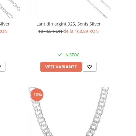
ilver
Lant din argint 925, Sonis Silver
 RON
187,65 RON
de la 168,89 RON
IN STOC
VEZI VARIANTE
-10%