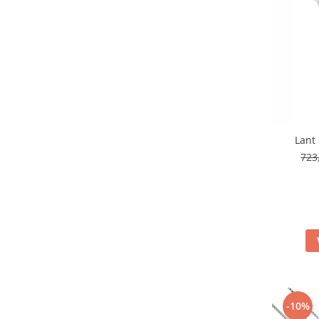
Lant 
723
-10%