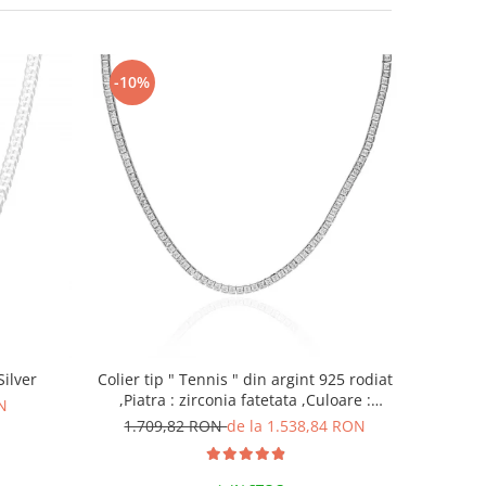
-10%
Silver
Colier tip " Tennis " din argint 925 rodiat
,Piatra : zirconia fatetata ,Culoare :
N
transparenta ,
1.709,82 RON
de la 1.538,84 RON