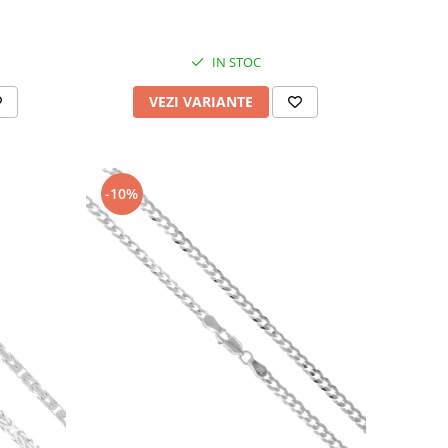
IN STOC
VEZI VARIANTE
-10%