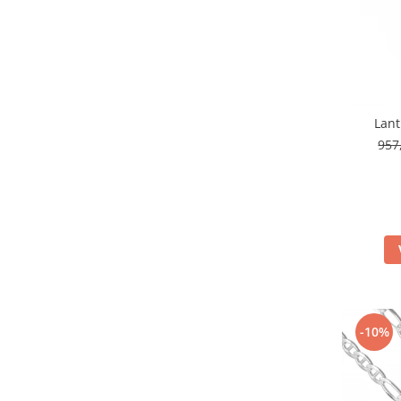
Lant
957
-10%