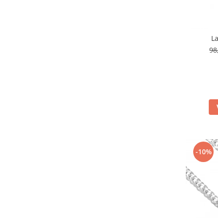
La
98
-10%