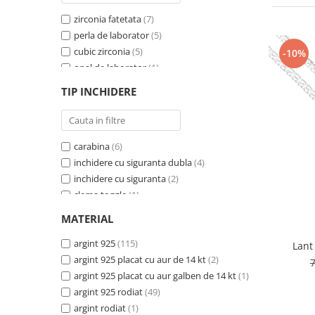
BIJUTERII PENTRU COPII
INELE
zirconia fatetata
(7)
INELE
BUTONI
perla de laborator
(5)
PIERCING
cubic zirconia
(5)
BRATARA TIP ROZARIU
-10%
SETURI BIJUTERII
opal de laborator
(1)
LANTURI TIP ROZARIU
zirconia fatetata si perla de laborator
(1)
ACE DE CRAVATA
TIP INCHIDERE
perla de laborator
(1)
BRATARI PENTRU PICIOR
coral si cubic zirconia
(1)
BUTONI
ametist
(1)
carabina
(6)
sidef si cubic zirconia
(1)
inchidere cu siguranta dubla
(4)
onix fatetat
(1)
inchidere cu siguranta
(2)
perla de cultura
(1)
clema toggle
(1)
onix
(1)
carabina, reglabila
(1)
MATERIAL
sistem de inchidere cu siguranta
(1)
tip ''cerc''
argint 925
(1)
(115)
Lant
sistem de inchidere cu siguranta dubla
argint 925 placat cu aur de 14 kt
(2)
(1)
argint 925 placat cu aur galben de 14 kt
(1)
argint 925 rodiat
(49)
argint rodiat
(1)