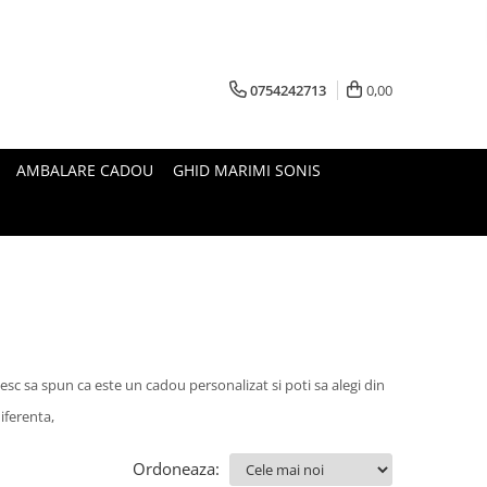
0754242713
0,00
AMBALARE CADOU
GHID MARIMI SONIS
esc sa spun ca este un cadou personalizat si poti sa alegi din
iferenta,
Ordoneaza: