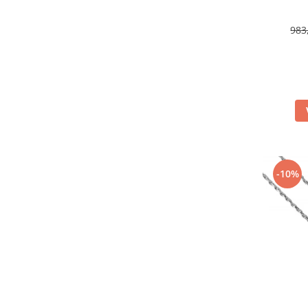
983
-10%