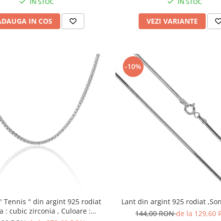
IN STOC
IN STOC
ADAUGA IN COS
VEZI VARIANTE
-10%
" din argint 925 rodiat
Lant din argint 925 rodiat ,Son
ra : cubic zirconia , Culoare :
144,00 RON
de la 129,60
transparenta , Sonis Silver