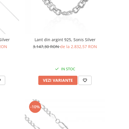
Silver
Lant din argint 925, Sonis Silver
 RON
3.147,30 RON
de la 2.832,57 RON
IN STOC
VEZI VARIANTE
-10%