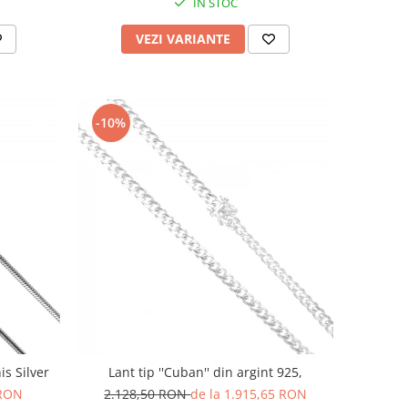
IN STOC
VEZI VARIANTE
-10%
is Silver
Lant tip ''Cuban'' din argint 925,
 RON
2.128,50 RON
de la 1.915,65 RON