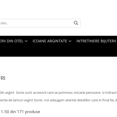
ERII DIN OTEL
ICOANE ARGINTATE
INTRETINERE BIJUTERII
RI
din argint Sonis sunt accesorii care se potrivesc oricarei persoane si indrazn
ectie de lanturi argint Sonis- noi adaugam atentie detaliilor care in final fac d
1-
50
din
171
produse