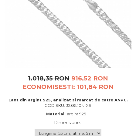
BIJUTERII PENTRU COPII
INELE
INELE
BUTONI
PIERCING
BRATARA TIP ROZARIU
SETURI BIJUTERII
LANTURI TIP ROZARIU
ACE DE CRAVATA
BRATARI PENTRU PICIOR
BUTONI
1.018,35 RON
916,52 RON
ECONOMISESTI:
101,84
RON
Lant din argint 925, analizat si marcat de catre ANPC.
COD SKU: 3239L10N-XS
Material:
argint 925
Dimensiune
: