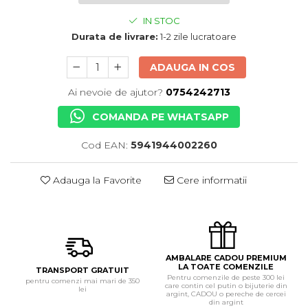
IN STOC
Durata de livrare:
1-2 zile lucratoare
ADAUGA IN COS
Ai nevoie de ajutor?
0754242713
COMANDA PE WHATSAPP
Cod EAN:
5941944002260
Adauga la Favorite
Cere informatii
AMBALARE CADOU PREMIUM
LA TOATE COMENZILE
TRANSPORT GRATUIT
Pentru comenzile de peste 300 lei
pentru comenzi mai mari de 350
care contin cel putin o bijuterie din
lei
argint, CADOU o pereche de cercei
din argint