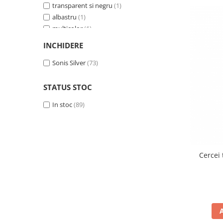
transparent si negru
(1)
albastru
(1)
multicolor
(1)
verde
(1)
INCHIDERE
alb
(1)
Sonis Silver
(73)
STATUS STOC
In stoc
(89)
Cercei 