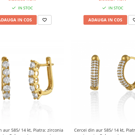
IN STOC
IN STOC
ADAUGA IN COS
ADAUGA IN COS
n aur 585/ 14 kt, Piatra: zirconia
Cercei din aur 585/ 14 kt, Piat