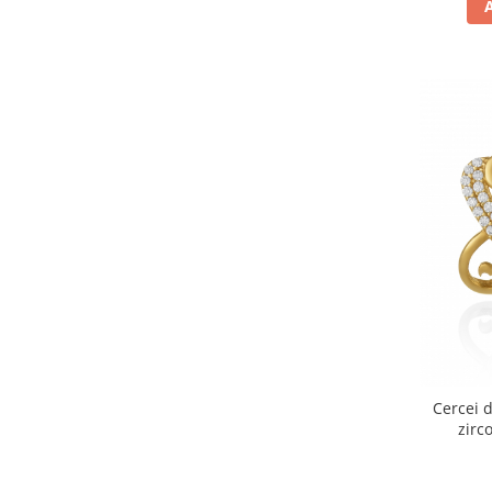
Cercei d
zirc