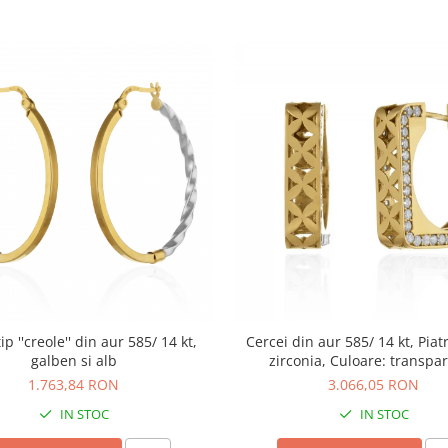
ip ''creole'' din aur 585/ 14 kt,
Cercei din aur 585/ 14 kt, Piat
galben si alb
zirconia, Culoare: transpa
1.763,84 RON
3.066,05 RON
IN STOC
IN STOC