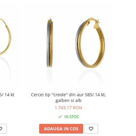
5/ 14 kt
Cercei tip ''creole'' din aur 585/ 14 kt,
galben si alb
1.743,17 RON
IN STOC
ADAUGA IN COS