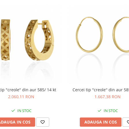
tip "creole" din aur 585/ 14 kt
Cercei tip ''creole'' din aur 58
2.060,11 RON
1.667,38 RON
IN STOC
IN STOC
ADAUGA IN COS
ADAUGA IN COS