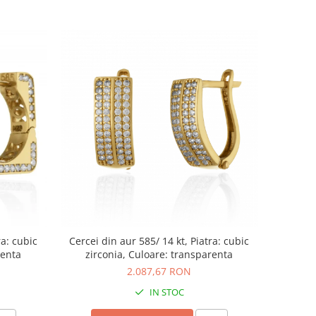
ra: cubic
Cercei din aur 585/ 14 kt, Piatra: cubic
renta
zirconia, Culoare: transparenta
2.087,67 RON
IN STOC