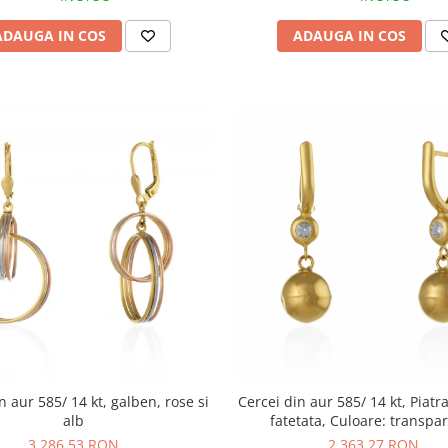
ADAUGA IN COS
ADAUGA IN COS
n aur 585/ 14 kt, galben, rose si
Cercei din aur 585/ 14 kt, Piatra
alb
fatetata, Culoare: transpa
3.286,53 RON
2.363,27 RON