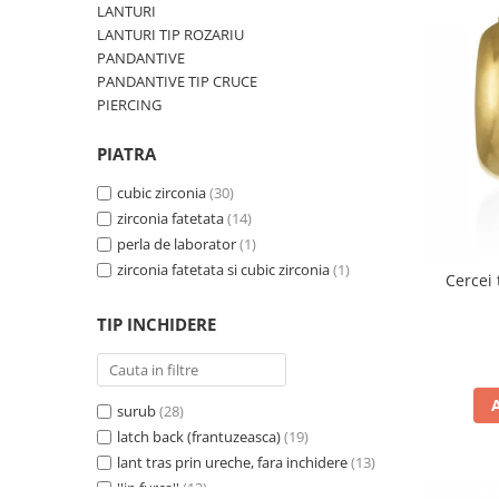
BIJUTERII PENTRU COPII
LANTURI
INELE
LANTURI TIP ROZARIU
INELE
BUTONI
PANDANTIVE
PIERCING
PANDANTIVE TIP CRUCE
BRATARA TIP ROZARIU
SETURI BIJUTERII
PIERCING
LANTURI TIP ROZARIU
ACE DE CRAVATA
PIATRA
BRATARI PENTRU PICIOR
cubic zirconia
(30)
BUTONI
zirconia fatetata
(14)
perla de laborator
(1)
zirconia fatetata si cubic zirconia
(1)
Cercei 
TIP INCHIDERE
surub
(28)
latch back (frantuzeasca)
(19)
lant tras prin ureche, fara inchidere
(13)
''in furca''
(13)