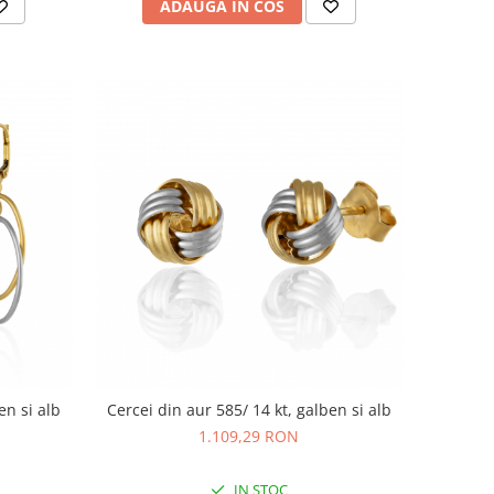
ADAUGA IN COS
en si alb
Cercei din aur 585/ 14 kt, galben si alb
1.109,29 RON
IN STOC