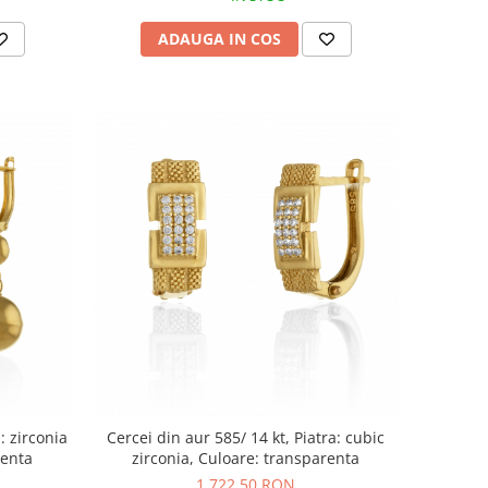
ADAUGA IN COS
: zirconia
Cercei din aur 585/ 14 kt, Piatra: cubic
renta
zirconia, Culoare: transparenta
1.722,50 RON