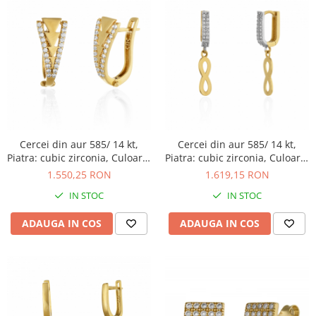
Cercei din aur 585/ 14 kt,
Cercei din aur 585/ 14 kt,
Piatra: cubic zirconia, Culoare:
Piatra: cubic zirconia, Culoare:
transparenta
transparenta
1.550,25 RON
1.619,15 RON
IN STOC
IN STOC
ADAUGA IN COS
ADAUGA IN COS