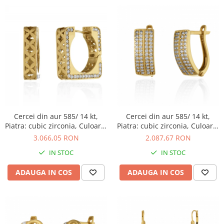
Cercei din aur 585/ 14 kt,
Cercei din aur 585/ 14 kt,
Piatra: cubic zirconia, Culoare:
Piatra: cubic zirconia, Culoare:
transparenta
transparenta
3.066,05 RON
2.087,67 RON
IN STOC
IN STOC
ADAUGA IN COS
ADAUGA IN COS