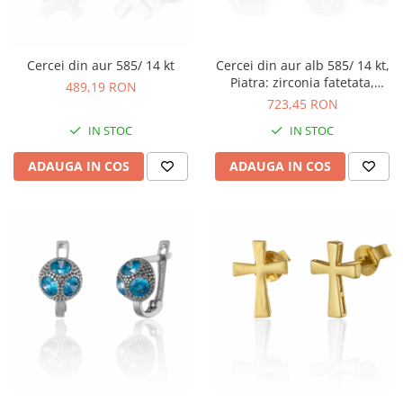
Cercei din aur 585/ 14 kt
Cercei din aur alb 585/ 14 kt,
Piatra: zirconia fatetata,
489,19 RON
Culoare: transparenta
723,45 RON
IN STOC
IN STOC
ADAUGA IN COS
ADAUGA IN COS