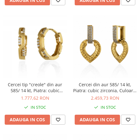
ADAUGA IN COS
ADAUGA IN COS
Cercei tip "creole" din aur
Cercei din aur 585/ 14 kt,
585/ 14 kt, Piatra: cubic
Piatra: cubic zirconia, Culoare:
zirconia, Culoare:
transparenta
1.777,62 RON
2.459,73 RON
transparenta
IN STOC
IN STOC
ADAUGA IN COS
ADAUGA IN COS