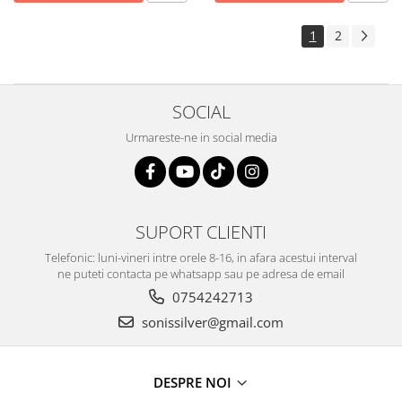
1
2
SOCIAL
Urmareste-ne in social media
SUPORT CLIENTI
Telefonic: luni-vineri intre orele 8-16, in afara acestui interval
ne puteti contacta pe whatsapp sau pe adresa de email
0754242713
sonissilver@gmail.com
DESPRE NOI