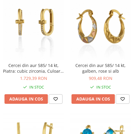
Cercei din aur 585/ 14 kt,
Cercei din aur 585/ 14 kt,
Piatra: cubic zirconia, Culoare:
galben, rose si alb
transparenta
1.729,39 RON
909,48 RON
IN STOC
IN STOC
ADAUGA IN COS
ADAUGA IN COS