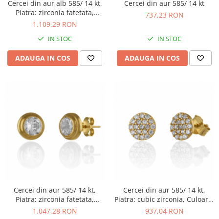
Cercei din aur alb 585/ 14 kt,
Cercei din aur 585/ 14 kt
Piatra: zirconia fatetata,
737,23 RON
Culoare: albastru
1.109,29 RON
IN STOC
IN STOC
ADAUGA IN COS
ADAUGA IN COS
Cercei din aur 585/ 14 kt,
Cercei din aur 585/ 14 kt,
Piatra: zirconia fatetata,
Piatra: cubic zirconia, Culoare:
Culoare: transparenta
transparenta
1.047,28 RON
937,04 RON