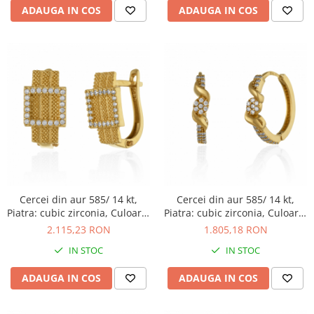
ADAUGA IN COS
ADAUGA IN COS
Cercei din aur 585/ 14 kt,
Cercei din aur 585/ 14 kt,
Piatra: cubic zirconia, Culoare:
Piatra: cubic zirconia, Culoare:
transparenta
transparenta
2.115,23 RON
1.805,18 RON
IN STOC
IN STOC
ADAUGA IN COS
ADAUGA IN COS