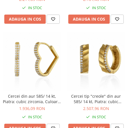
IN STOC
IN STOC
ADAUGA IN COS
ADAUGA IN COS
Cercei din aur 585/ 14 kt,
Cercei tip "creole" din aur
Piatra: cubic zirconia, Culoare:
585/ 14 kt, Piatra: cubic
transparenta
zirconia, Culoare:
1.936,09 RON
2.507,96 RON
transparenta
IN STOC
IN STOC