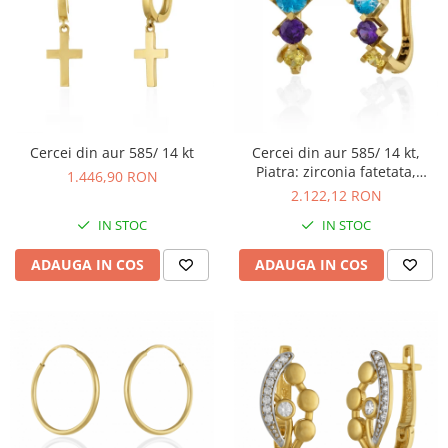
Cercei din aur 585/ 14 kt
Cercei din aur 585/ 14 kt,
Piatra: zirconia fatetata,
1.446,90 RON
Culoare: multicolor
2.122,12 RON
IN STOC
IN STOC
ADAUGA IN COS
ADAUGA IN COS