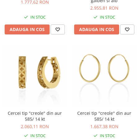
galben si alb
1.777,62 RON
2.955,81 RON
IN STOC
IN STOC
ADAUGA IN COS
ADAUGA IN COS
Cercei tip "creole" din aur
Cercei tip ''creole'' din aur
585/ 14 kt
585/ 14 kt
2.060,11 RON
1.667,38 RON
IN STOC
IN STOC