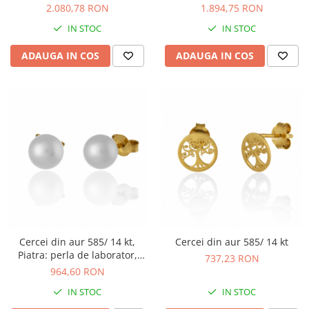
Culoare: transparenta
transparenta
2.080,78 RON
1.894,75 RON
IN STOC
IN STOC
ADAUGA IN COS
ADAUGA IN COS
Cercei din aur 585/ 14 kt,
Cercei din aur 585/ 14 kt
Piatra: perla de laborator,
737,23 RON
Culoare: alb
964,60 RON
IN STOC
IN STOC