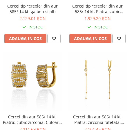
Cercei tip "creole" din aur
Cercei tip "creole" din aur
585/ 14 kt, galben si alb
585/ 14 kt, Piatra: cubic
zirconia, Culoare:
2.129,01 RON
1.929,20 RON
transparenta
IN STOC
IN STOC
ADAUGA IN COS
ADAUGA IN COS
Cercei din aur 585/ 14 kt,
Cercei din aur 585/ 14 kt,
Piatra: cubic zirconia, Culoare:
Piatra: zirconia fatetata,
transparenta
Culoare: transparenta
2.211,69 RON
2.101,45 RON