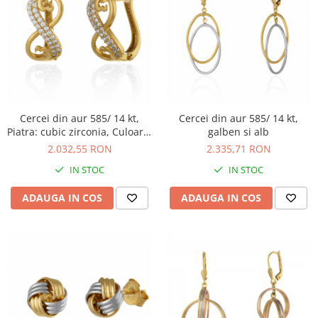
Cercei din aur 585/ 14 kt,
Cercei din aur 585/ 14 kt,
Piatra: cubic zirconia, Culoare:
galben si alb
transparenta
2.032,55 RON
2.335,71 RON
IN STOC
IN STOC
ADAUGA IN COS
ADAUGA IN COS