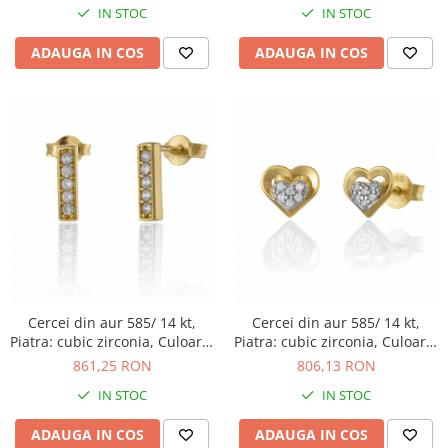
IN STOC
IN STOC
ADAUGA IN COS
ADAUGA IN COS
Cercei din aur 585/ 14 kt,
Cercei din aur 585/ 14 kt,
Piatra: cubic zirconia, Culoare:
Piatra: cubic zirconia, Culoare:
transparenta
transparenta
861,25 RON
806,13 RON
IN STOC
IN STOC
ADAUGA IN COS
ADAUGA IN COS