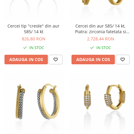
Cercei tip "creole" din aur
Cercei din aur 585/ 14 kt,
585/ 14 kt
Piatra: zirconia fatetata si
cubic zirconia, Culoare:
826,80 RON
2.728,44 RON
transparenta
IN STOC
IN STOC
ADAUGA IN COS
ADAUGA IN COS