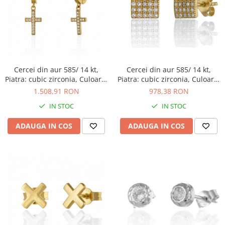
Cercei din aur 585/ 14 kt,
Cercei din aur 585/ 14 kt,
Piatra: cubic zirconia, Culoare:
Piatra: cubic zirconia, Culoare:
transparenta
transparenta
1.508,91 RON
978,38 RON
IN STOC
IN STOC
ADAUGA IN COS
ADAUGA IN COS