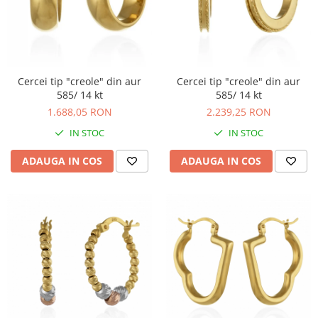
BIJUTERII PENTRU COPII
INELE
INELE
BUTONI
PIERCING
BRATARA TIP ROZARIU
SETURI BIJUTERII
LANTURI TIP ROZARIU
Cercei tip "creole" din aur
Cercei tip "creole" din aur
ACE DE CRAVATA
585/ 14 kt
585/ 14 kt
BRATARI PENTRU PICIOR
1.688,05 RON
2.239,25 RON
BUTONI
IN STOC
IN STOC
ADAUGA IN COS
ADAUGA IN COS