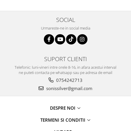
SOCIAL
Urmareste-ne in social media
SUPORT CLIENTI
Telefonic: luni-vineri intre orele 8-16, in afara acestui interval
ne puteti contacta pe whatsapp sau pe adresa de email
0754242713
sonissilver@gmail.com
DESPRE NOI
TERMENI SI CONDITII