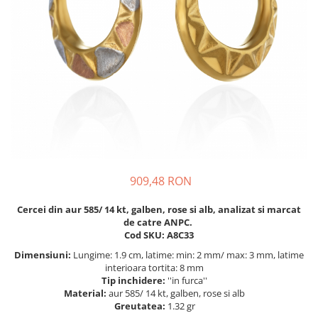
BIJUTERII PENTRU COPII
INELE
INELE
BUTONI
PIERCING
BRATARA TIP ROZARIU
SETURI BIJUTERII
LANTURI TIP ROZARIU
ACE DE CRAVATA
BRATARI PENTRU PICIOR
BUTONI
909,48 RON
Cercei din aur 585/ 14 kt, galben, rose si alb, analizat si marcat
de catre ANPC.
Cod SKU: A8C33
Dimensiuni:
Lungime: 1.9 cm, latime: min: 2 mm/ max: 3 mm, latime
interioara tortita: 8 mm
Tip inchidere:
''in furca''
Material:
aur 585/ 14 kt, galben, rose si alb
Greutatea:
1.32 gr