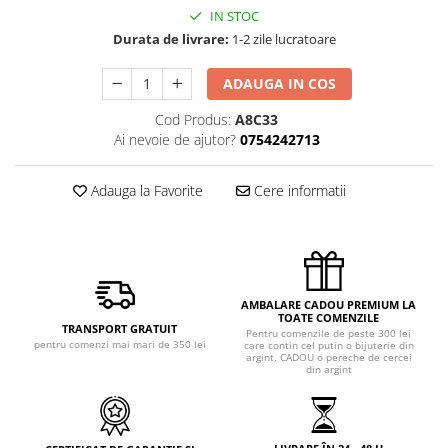
IN STOC
Durata de livrare:
1-2 zile lucratoare
ADAUGA IN COS
Cod Produs:
A8C33
Ai nevoie de ajutor?
0754242713
Adauga la Favorite
Cere informatii
AMBALARE CADOU PREMIUM LA
TOATE COMENZILE
TRANSPORT GRATUIT
Pentru comenzile de peste 300 lei
pentru comenzi mai mari de 350 lei
care contin cel putin o bijuterie din
argint, CADOU o pereche de cercei
din argint