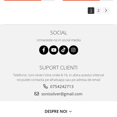
1
2
SOCIAL
Urmareste-ne in social media
SUPORT CLIENTI
Telefonic: luni-vineri intre orele 8-16, in afara acestui interval
ne puteti contacta pe whatsapp sau pe adresa de email
0754242713
sonissilver@gmail.com
DESPRE NOI