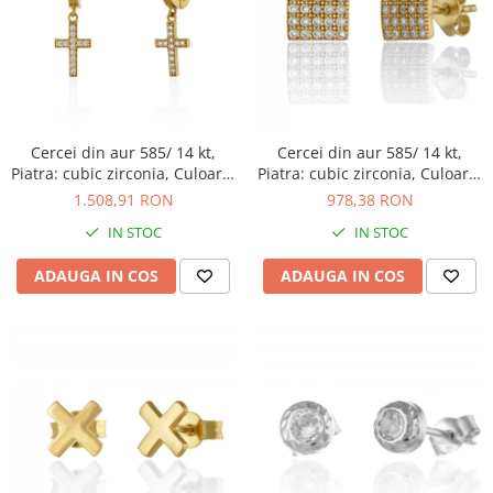
Cercei din aur 585/ 14 kt,
Cercei din aur 585/ 14 kt,
Piatra: cubic zirconia, Culoare:
Piatra: cubic zirconia, Culoare:
transparenta
transparenta
1.508,91 RON
978,38 RON
IN STOC
IN STOC
ADAUGA IN COS
ADAUGA IN COS