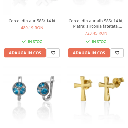
Cercei din aur 585/ 14 kt
Cercei din aur alb 585/ 14 kt,
Piatra: zirconia fatetata,
489,19 RON
Culoare: transparenta
723,45 RON
IN STOC
IN STOC
ADAUGA IN COS
ADAUGA IN COS