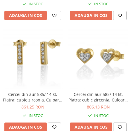
IN STOC
IN STOC
ADAUGA IN COS
ADAUGA IN COS
Cercei din aur 585/ 14 kt,
Cercei din aur 585/ 14 kt,
Piatra: cubic zirconia, Culoare:
Piatra: cubic zirconia, Culoare:
transparenta
transparenta
861,25 RON
806,13 RON
IN STOC
IN STOC
ADAUGA IN COS
ADAUGA IN COS