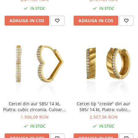
IN STOC
IN STOC
ADAUGA IN COS
ADAUGA IN COS
Cercei din aur 585/ 14 kt,
Cercei tip "creole" din aur
Piatra: cubic zirconia, Culoare:
585/ 14 kt, Piatra: cubic
transparenta
zirconia, Culoare:
1.936,09 RON
2.507,96 RON
transparenta
IN STOC
IN STOC