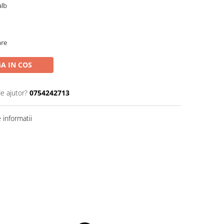
 alb
are
A IN COS
de ajutor?
0754242713
informatii