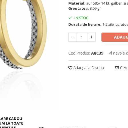
Material:
aur 585/ 14 kt, galben si
Greutatea:
3.09 gr
IN STOC
Durata de livrare:
1-2 zile lucrato
ADAUG
Cod Produs:
A8C39
Ai nevoie 
Adauga la Favorite
Cere 
LARE CADOU
UM LA TOATE
MENZILE