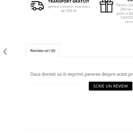
TRANSPORT GRATUIT
Pentru co
pentru comenzi mai mari
300 lei 
de 350 lei
putin o bij
CADOU 
cerce
Review-uri
(0)
Daca doresti sa iti exprimi parerea despre acest 
SCRIE UN REVIEW