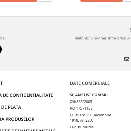
dia
Telefonic: luni-vineri intre orele 8
T
DATE COMERCIALE
A DE CONFIDENTIALITATE
SC AMETIST COM SRL
J26/855/2005
 DE PLATA
RO 17571168
Bulevardul 1 Decembrie
IA PRODUSELOR
1918, nr. 28 A
Ludus, Mures
AȚIE DE VANZARE METALE