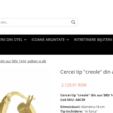
ERII DIN OTEL
ICOANE ARGINTATE
INTRETINERE BIJUTERII
 din aur 585/ 14 kt, galben si alb
Cercei tip "creole" din 
2.129,01 RON
Cercei tip ''creole" din aur 585/ 
Cod SKU: A8C39
Dimensiuni:
diametru:18 cm
Tip inchidere:
''in furca''