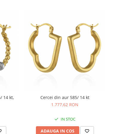
/ 14 kt,
Cercei din aur 585/ 14 kt
Cer
1.777,62 RON
IN STOC
ADAUGA IN COS
AD