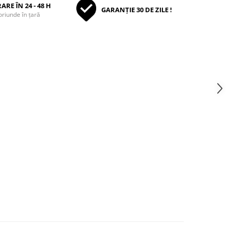
ARE ÎN 24 - 48 H
GARANȚIE 30 DE ZILE !
oriunde în țară