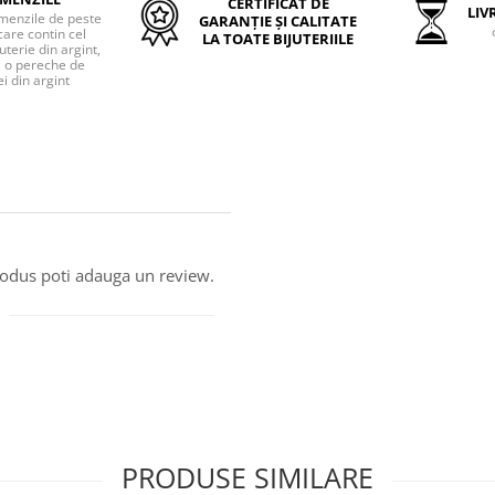
CERTIFICAT DE
LIVR
menzile de peste
GARANȚIE ȘI CALITATE
care contin cel
LA TOATE BIJUTERIILE
uterie din argint,
o pereche de
i din argint
produs poti adauga un review.
PRODUSE SIMILARE