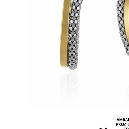
BIJUTERII PENTRU COPII
INELE
INELE
BUTONI
PIERCING
BRATARA TIP ROZARIU
SETURI BIJUTERII
LANTURI TIP ROZARIU
ACE DE CRAVATA
BRATARI PENTRU PICIOR
BUTONI
AMBA
PREMI
CO