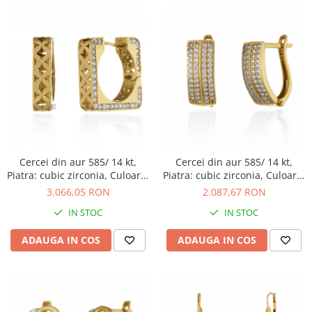
Cercei din aur 585/ 14 kt,
Cercei din aur 585/ 14 kt,
Piatra: cubic zirconia, Culoare:
Piatra: cubic zirconia, Culoare:
transparenta
transparenta
3.066,05 RON
2.087,67 RON
IN STOC
IN STOC
ADAUGA IN COS
ADAUGA IN COS