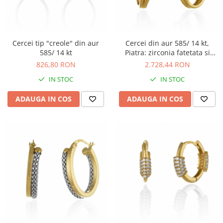
Cercei tip "creole" din aur
Cercei din aur 585/ 14 kt,
585/ 14 kt
Piatra: zirconia fatetata si
cubic zirconia, Culoare:
826,80 RON
2.728,44 RON
transparenta
IN STOC
IN STOC
ADAUGA IN COS
ADAUGA IN COS