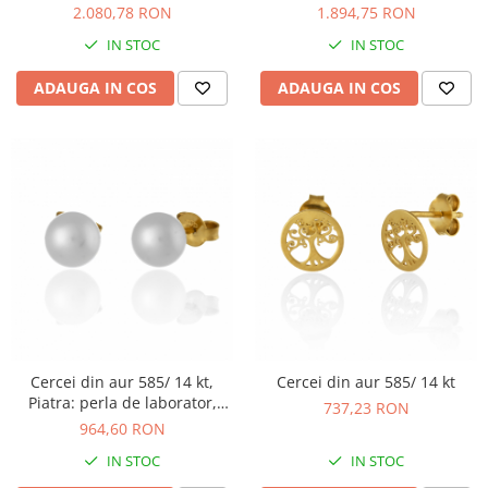
Culoare: transparenta
transparenta
2.080,78 RON
1.894,75 RON
IN STOC
IN STOC
ADAUGA IN COS
ADAUGA IN COS
Cercei din aur 585/ 14 kt,
Cercei din aur 585/ 14 kt
Piatra: perla de laborator,
737,23 RON
Culoare: alb
964,60 RON
IN STOC
IN STOC