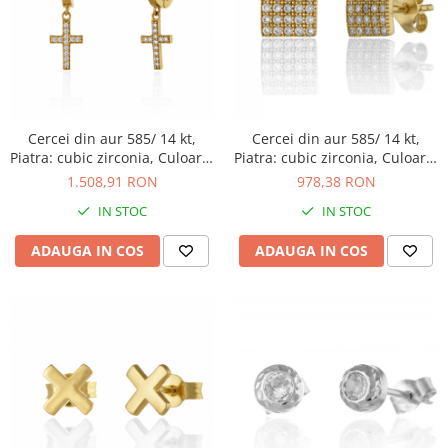
Cercei din aur 585/ 14 kt,
Cercei din aur 585/ 14 kt,
Piatra: cubic zirconia, Culoare:
Piatra: cubic zirconia, Culoare:
transparenta
transparenta
1.508,91 RON
978,38 RON
IN STOC
IN STOC
ADAUGA IN COS
ADAUGA IN COS