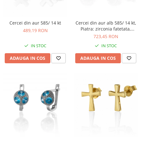
Cercei din aur 585/ 14 kt
Cercei din aur alb 585/ 14 kt,
Piatra: zirconia fatetata,
489,19 RON
Culoare: transparenta
723,45 RON
IN STOC
IN STOC
ADAUGA IN COS
ADAUGA IN COS