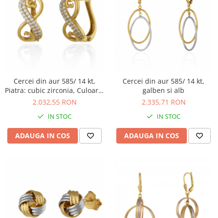
Cercei din aur 585/ 14 kt,
Cercei din aur 585/ 14 kt,
Piatra: cubic zirconia, Culoare:
galben si alb
transparenta
2.032,55 RON
2.335,71 RON
IN STOC
IN STOC
ADAUGA IN COS
ADAUGA IN COS