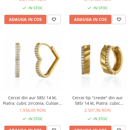
IN STOC
IN STOC
ADAUGA IN COS
ADAUGA IN COS
Cercei din aur 585/ 14 kt,
Cercei tip "creole" din aur
Piatra: cubic zirconia, Culoare:
585/ 14 kt, Piatra: cubic
transparenta
zirconia, Culoare:
1.936,09 RON
2.507,96 RON
transparenta
IN STOC
IN STOC