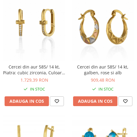
Cercei din aur 585/ 14 kt,
Cercei din aur 585/ 14 kt,
Piatra: cubic zirconia, Culoare:
galben, rose si alb
transparenta
1.729,39 RON
909,48 RON
IN STOC
IN STOC
ADAUGA IN COS
ADAUGA IN COS