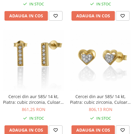
IN STOC
IN STOC
ADAUGA IN COS
ADAUGA IN COS
Cercei din aur 585/ 14 kt,
Cercei din aur 585/ 14 kt,
Piatra: cubic zirconia, Culoare:
Piatra: cubic zirconia, Culoare:
transparenta
transparenta
861,25 RON
806,13 RON
IN STOC
IN STOC
ADAUGA IN COS
ADAUGA IN COS