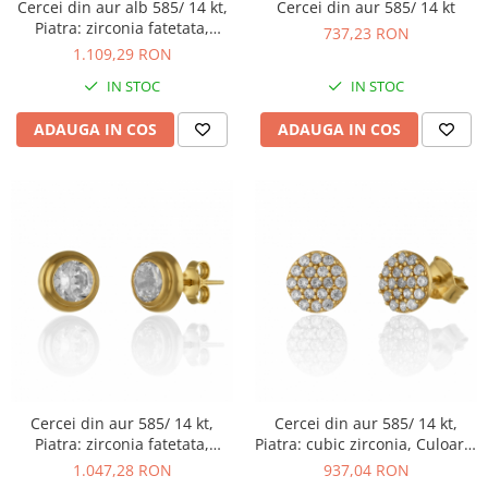
Cercei din aur alb 585/ 14 kt,
Cercei din aur 585/ 14 kt
Piatra: zirconia fatetata,
737,23 RON
Culoare: albastru
1.109,29 RON
IN STOC
IN STOC
ADAUGA IN COS
ADAUGA IN COS
Cercei din aur 585/ 14 kt,
Cercei din aur 585/ 14 kt,
Piatra: zirconia fatetata,
Piatra: cubic zirconia, Culoare:
Culoare: transparenta
transparenta
1.047,28 RON
937,04 RON