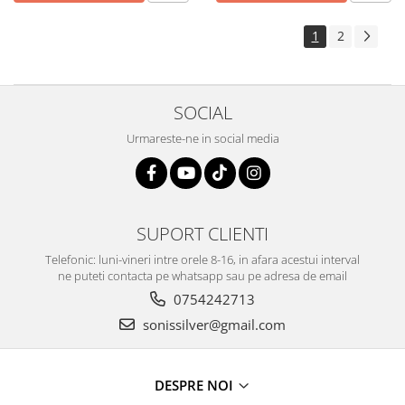
1
2
SOCIAL
Urmareste-ne in social media
SUPORT CLIENTI
Telefonic: luni-vineri intre orele 8-16, in afara acestui interval
ne puteti contacta pe whatsapp sau pe adresa de email
0754242713
sonissilver@gmail.com
DESPRE NOI