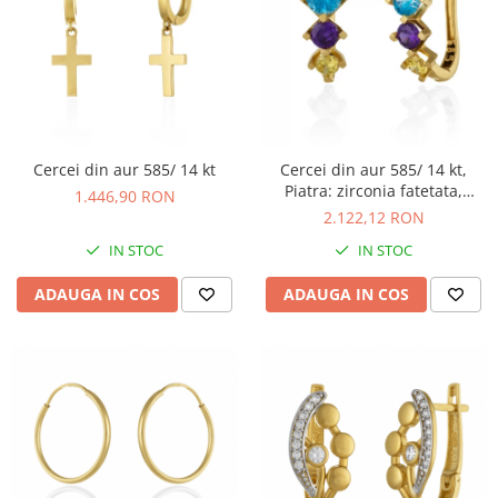
Cercei din aur 585/ 14 kt
Cercei din aur 585/ 14 kt,
Piatra: zirconia fatetata,
1.446,90 RON
Culoare: multicolor
2.122,12 RON
IN STOC
IN STOC
ADAUGA IN COS
ADAUGA IN COS