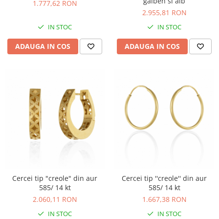
galben si alb
1.777,62 RON
2.955,81 RON
IN STOC
IN STOC
ADAUGA IN COS
ADAUGA IN COS
Cercei tip "creole" din aur
Cercei tip ''creole'' din aur
585/ 14 kt
585/ 14 kt
2.060,11 RON
1.667,38 RON
IN STOC
IN STOC