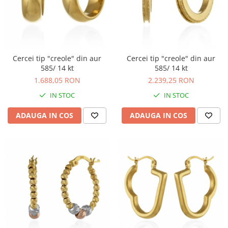
BIJUTERII PENTRU COPII
INELE
INELE
BUTONI
PIERCING
BRATARA TIP ROZARIU
SETURI BIJUTERII
LANTURI TIP ROZARIU
Cercei tip "creole" din aur
Cercei tip "creole" din aur
ACE DE CRAVATA
585/ 14 kt
585/ 14 kt
BRATARI PENTRU PICIOR
1.688,05 RON
2.239,25 RON
BUTONI
IN STOC
IN STOC
ADAUGA IN COS
ADAUGA IN COS