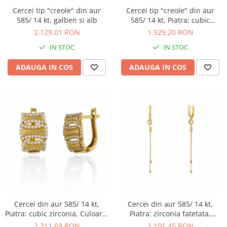
Cercei tip "creole" din aur
Cercei tip "creole" din aur
585/ 14 kt, galben si alb
585/ 14 kt, Piatra: cubic
zirconia, Culoare:
2.129,01 RON
1.929,20 RON
transparenta
IN STOC
IN STOC
ADAUGA IN COS
ADAUGA IN COS
Cercei din aur 585/ 14 kt,
Cercei din aur 585/ 14 kt,
Piatra: cubic zirconia, Culoare:
Piatra: zirconia fatetata,
transparenta
Culoare: transparenta
2.211,69 RON
2.101,45 RON