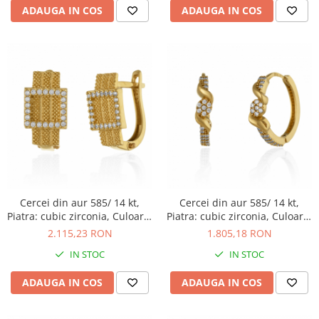
ADAUGA IN COS
ADAUGA IN COS
Cercei din aur 585/ 14 kt,
Cercei din aur 585/ 14 kt,
Piatra: cubic zirconia, Culoare:
Piatra: cubic zirconia, Culoare:
transparenta
transparenta
2.115,23 RON
1.805,18 RON
IN STOC
IN STOC
ADAUGA IN COS
ADAUGA IN COS