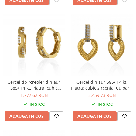
ADAUGA IN COS
ADAUGA IN COS
Cercei tip "creole" din aur
Cercei din aur 585/ 14 kt,
585/ 14 kt, Piatra: cubic
Piatra: cubic zirconia, Culoare:
zirconia, Culoare:
transparenta
1.777,62 RON
2.459,73 RON
transparenta
IN STOC
IN STOC
ADAUGA IN COS
ADAUGA IN COS