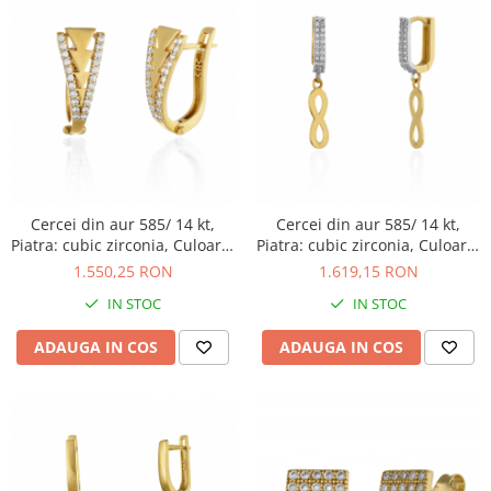
Cercei din aur 585/ 14 kt,
Cercei din aur 585/ 14 kt,
Piatra: cubic zirconia, Culoare:
Piatra: cubic zirconia, Culoare:
transparenta
transparenta
1.550,25 RON
1.619,15 RON
IN STOC
IN STOC
ADAUGA IN COS
ADAUGA IN COS