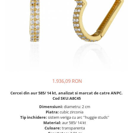
BIJUTERII PENTRU COPII
INELE
INELE
BUTONI
PIERCING
BRATARA TIP ROZARIU
SETURI BIJUTERII
LANTURI TIP ROZARIU
ACE DE CRAVATA
BRATARI PENTRU PICIOR
BUTONI
1.936,09 RON
Cercei din aur 585/ 14 kt, analizat si marcat de catre ANPC.
Cod SKU:A8C45
Dimensiuni:
diametru: 2 cm
Piatra:
cubic zirconia
Tip inchidere:
sistem veriga cu arc ''huggie studs''
Material:
aur 585/ 14 kt
Culoare:
transparenta