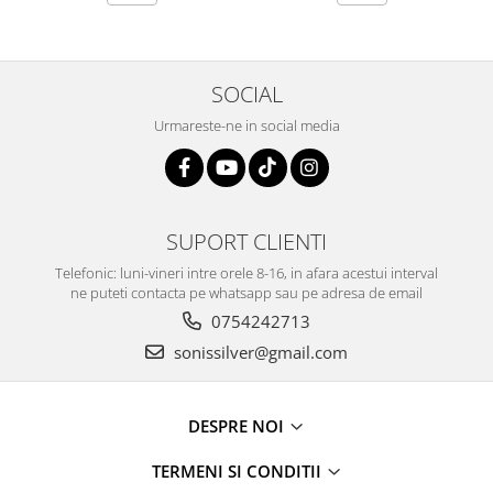
SOCIAL
Urmareste-ne in social media
SUPORT CLIENTI
Telefonic: luni-vineri intre orele 8-16, in afara acestui interval
ne puteti contacta pe whatsapp sau pe adresa de email
0754242713
sonissilver@gmail.com
DESPRE NOI
TERMENI SI CONDITII