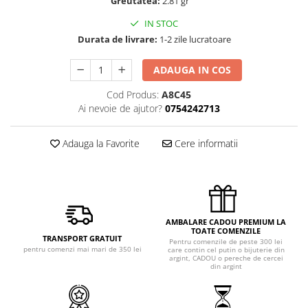
Greutatea:
2.81 gr
IN STOC
Durata de livrare:
1-2 zile lucratoare
ADAUGA IN COS
Cod Produs:
A8C45
Ai nevoie de ajutor?
0754242713
Adauga la Favorite
Cere informatii
AMBALARE CADOU PREMIUM LA
TOATE COMENZILE
TRANSPORT GRATUIT
Pentru comenzile de peste 300 lei
pentru comenzi mai mari de 350 lei
care contin cel putin o bijuterie din
argint, CADOU o pereche de cercei
din argint