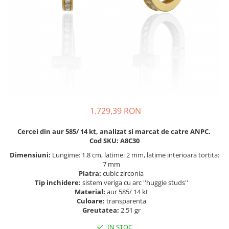
BIJUTERII PENTRU COPII
INELE
INELE
BUTONI
PIERCING
BRATARA TIP ROZARIU
SETURI BIJUTERII
LANTURI TIP ROZARIU
ACE DE CRAVATA
BRATARI PENTRU PICIOR
BUTONI
1.729,39 RON
Cercei din aur 585/ 14 kt, analizat si marcat de catre ANPC.
Cod SKU: A8C30
Dimensiuni:
Lungime: 1.8 cm, latime: 2 mm, latime interioara tortita:
7 mm
Piatra:
cubic zirconia
Tip inchidere:
sistem veriga cu arc ''huggie studs''
Material:
aur 585/ 14 kt
Culoare:
transparenta
Greutatea:
2.51 gr
IN STOC