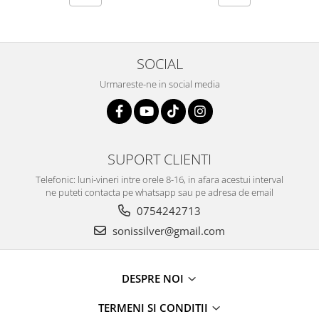
SOCIAL
Urmareste-ne in social media
SUPORT CLIENTI
Telefonic: luni-vineri intre orele 8-16, in afara acestui interval
ne puteti contacta pe whatsapp sau pe adresa de email
0754242713
sonissilver@gmail.com
DESPRE NOI
TERMENI SI CONDITII