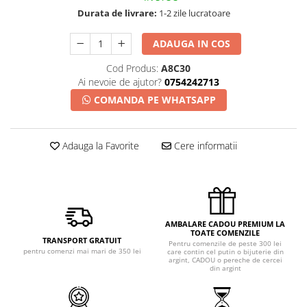
Durata de livrare:
1-2 zile lucratoare
ADAUGA IN COS
Cod Produs:
A8C30
Ai nevoie de ajutor?
0754242713
COMANDA PE WHATSAPP
Adauga la Favorite
Cere informatii
AMBALARE CADOU PREMIUM LA
TOATE COMENZILE
TRANSPORT GRATUIT
Pentru comenzile de peste 300 lei
pentru comenzi mai mari de 350 lei
care contin cel putin o bijuterie din
argint, CADOU o pereche de cercei
din argint