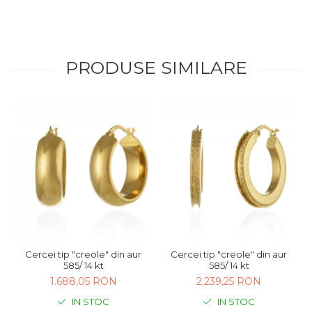
PRODUSE SIMILARE
Cercei tip "creole" din aur
Cercei tip "creole" din aur
585/ 14 kt
585/ 14 kt
1.688,05 RON
2.239,25 RON
IN STOC
IN STOC