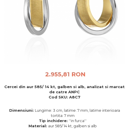
BIJUTERII PENTRU COPII
INELE
INELE
BUTONI
PIERCING
BRATARA TIP ROZARIU
SETURI BIJUTERII
LANTURI TIP ROZARIU
ACE DE CRAVATA
BRATARI PENTRU PICIOR
BUTONI
2.955,81 RON
Cercei din aur 585/ 14 kt, galben si alb, analizat si marcat
de catre ANPC
Cod SKU: A8C7
Dimensiuni:
Lungime: 3 cm, latime: 7 mm, latime interioara
tortita: 7 mm
Tip inchidere:
''in furca''
Material:
aur 585/ 14 kt, galben si alb