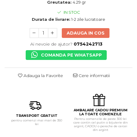
Greutatea:
4.29 gr
IN STOC
Durata de livrare:
1-2 zile lucratoare
ADAUGA IN COS
Ai nevoie de ajutor?
0754242713
COMANDA PE WHATSAPP
Adauga la Favorite
Cere informatii
AMBALARE CADOU PREMIUM
LA TOATE COMENZILE
TRANSPORT GRATUIT
Pentru comenzile de peste 300 lei
pentru comenzi mai mari de 350
care contin cel putin o bijuterie din
lei
argint, CADOU o pereche de cercei
din argint