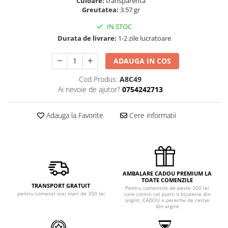
Culoare:
transparenta
Greutatea:
3.57 gr
IN STOC
Durata de livrare:
1-2 zile lucratoare
ADAUGA IN COS
Cod Produs:
A8C49
Ai nevoie de ajutor?
0754242713
Adauga la Favorite
Cere informatii
AMBALARE CADOU PREMIUM LA
TOATE COMENZILE
TRANSPORT GRATUIT
Pentru comenzile de peste 300 lei
pentru comenzi mai mari de 350 lei
care contin cel putin o bijuterie din
argint, CADOU o pereche de cercei
din argint