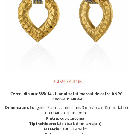
BIJUTERII PENTRU COPII
INELE
INELE
BUTONI
PIERCING
BRATARA TIP ROZARIU
SETURI BIJUTERII
LANTURI TIP ROZARIU
ACE DE CRAVATA
BRATARI PENTRU PICIOR
BUTONI
2.459,73 RON
Cercei din aur 585/ 14 kt, analizat si marcat de catre ANPC.
Cod SKU: A8C49
Dimensiuni:
Lungime: 2.5 cm, latime: min: 3 mm/ max: 15 mm, latime
interioara tortita: 7 mm
Piatra:
cubic zirconia
Tip inchidere:
latch back (frantuzeasca)
Material:
aur 585/ 14 kt