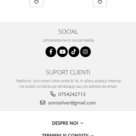
SOCIAL
Urmareste-ne in social media
SUPORT CLIENTI
Telefonic: luni-vineri intre orele 8-16, in afara acestui interval
ne puteti contacta pe whatsapp sau pe adresa de email
0754242713
sonissilver@gmail.com
DESPRE NOI
TERMENI SI CONDITII