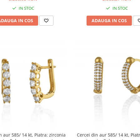
IN STOC
IN STOC
ADAUGA IN COS
ADAUGA IN COS
n aur 585/ 14 kt, Piatra: zirconia
Cercei din aur 585/ 14 kt, Piat