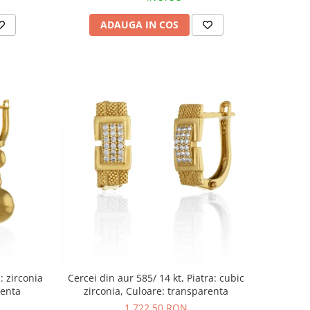
ADAUGA IN COS
: zirconia
Cercei din aur 585/ 14 kt, Piatra: cubic
renta
zirconia, Culoare: transparenta
1.722,50 RON