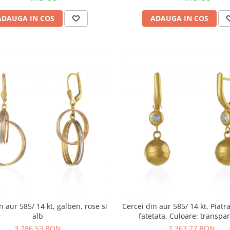
ADAUGA IN COS
ADAUGA IN COS
n aur 585/ 14 kt, galben, rose si
Cercei din aur 585/ 14 kt, Piatra
alb
fatetata, Culoare: transpa
3.286,53 RON
2.363,27 RON