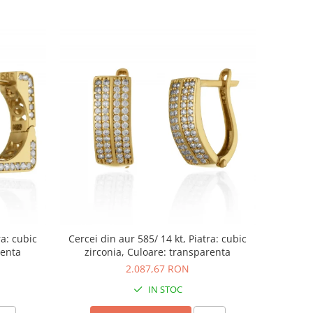
ra: cubic
Cercei din aur 585/ 14 kt, Piatra: cubic
renta
zirconia, Culoare: transparenta
2.087,67 RON
IN STOC