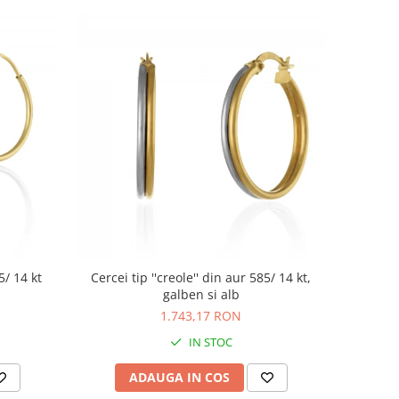
5/ 14 kt
Cercei tip ''creole'' din aur 585/ 14 kt,
galben si alb
1.743,17 RON
IN STOC
ADAUGA IN COS