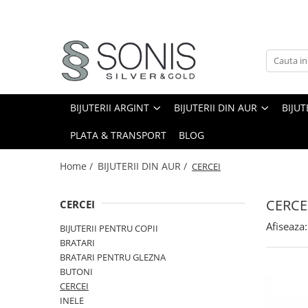
BIJUTERII ARGINT
BIJUTERII DIN AUR
BIJUTERII DIN OTEL
ICOANE ARGINTATE
CERCEI
PANDANTIVE
BRATARI
ICOANE ORTODOXE
BRATARI
PANDANTIVE TIP CRUCE
LANTURI
ICOANE CATOLICE
BIJUTERII ARGINT
BIJUTERII DIN AUR
BIJUT
CEASURI
CERCEI
CRUCIFIXE
PLATA & TRANSPORT
BLOG
LANTURI
LANTURI
LANTURI CU PANDANTIV
Lanturi pentru EA
Home /
BIJUTERII DIN AUR /
CERCEI
Lanturi pentru EL
LANTURI TIP ROZARIU
BRATARI
CERCE
BRATARI TIP ROZARIU
CERCEI
Bratari pentru EA
PANDANTIVE
Afiseaza:
BIJUTERII PENTRU COPII
Bratari pentru EL
BRATARI
PANDANTIVE TIP CRUCE
BIJUTERII PENTRU COPII
BRATARI PENTRU GLEZNA
BROSE
BUTONI
BRATARI PENTRU GLEZNA
CERCEI
TALISMANE
PIERCING
INELE