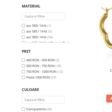
sistem veriga cu arc ''huggie studs''
(12)
MATERIAL
lever back
(2)
arc ''huggie studs''
(1)
prindere cu arc
(1)
aur 585/ 14 kt
(1)
aur 585 / 14 kt
(5)
aur 585/ 14 kt
(54)
aur 585/ 14 kt galben si alb
(1)
aur 585/ 14 kt galben, rose si alb
(1)
PRET
aur 585/ 14 kt, galben si alb
(6)
aur 585/ 14 kt, galben, rose si alb
400 RON - 500 RON
(2)
(3)
aur 585/ 14kt
500 RON - 750 RON
(6)
(18)
C
aur 585/ 14kt, galben si alb
750 RON - 1000 RON
(12)
(1)
aur 585/14 kt
Peste 1000 RON
(1)
(57)
aur 585/14kt
(1)
aur alb 585/ 14 kt
(1)
CULOARE
aur alb 585/ 14 kt
(8)
transparenta
(40)