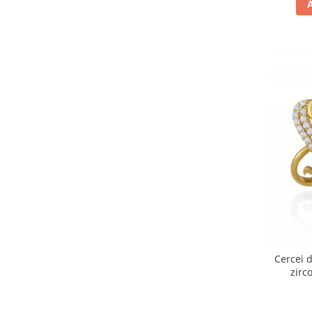
Cercei d
zirc