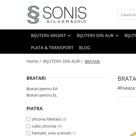
BIJUTERII ARGINT
BIJUTERII DIN AUR
BIJUTERII DIN OTEL
ICOANE ARGINTATE
CERCEI
PANDANTIVE
BRATARI
ICOANE ORTODOXE
BIJUTERII ARGINT
BIJUTERII DIN AUR
BIJUT
BRATARI
PANDANTIVE TIP CRUCE
LANTURI
ICOANE CATOLICE
PLATA & TRANSPORT
BLOG
CEASURI
CERCEI
CRUCIFIXE
LANTURI
LANTURI
Home /
BIJUTERII DIN AUR /
BRATARI
LANTURI CU PANDANTIV
Lanturi pentru EA
BRATA
BRATARI
Lanturi pentru EL
LANTURI TIP ROZARIU
BRATARI
Afiseaza:
Bratari pentru EA
BRATARI TIP ROZARIU
Bratari pentru EL
Bratari pentru EA
PANDANTIVE
Bratari pentru EL
PANDANTIVE TIP CRUCE
PIATRA
BIJUTERII PENTRU COPII
BROSE
zirconia fatetata
(8)
BRATARI PENTRU GLEZNA
cubic zirconia
(4)
TALISMANE
PIERCING
hematit, onix si email
(1)