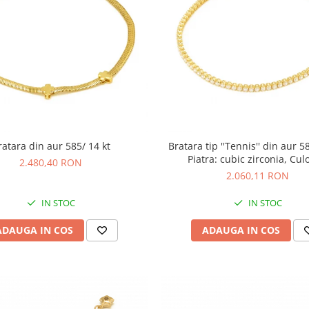
ratara din aur 585/ 14 kt
Bratara tip ''Tennis'' din aur 58
Piatra: cubic zirconia, Cul
2.480,40 RON
transparenta
2.060,11 RON
IN STOC
IN STOC
ADAUGA IN COS
ADAUGA IN COS