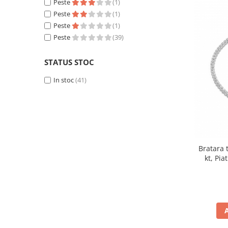
Peste
(1)
Peste
(1)
Peste
(1)
Peste
(39)
STATUS STOC
In stoc
(41)
Bratara t
kt, Pia