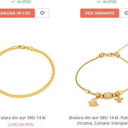
IN STOC
IN STOC
ADAUGA IN COS
VEZI VARIANTE
ratara din aur 585/ 14 kt
Bratara din aur 585/ 14 kt, Piat
zirconia, Culoare: transpa
2.693,99 RON