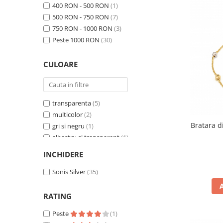
aur alb 585/ 14 kt
400 RON - 500 RON
(1)
(1)
aur alb 585/ 14kt
500 RON - 750 RON
(1)
(7)
aur alb si galben 585
750 RON - 1000 RON
(1)
(3)
snur textil si aur 585/ 14 kt
Peste 1000 RON
(30)
(1)
CULOARE
transparenta
(5)
multicolor
(2)
Bratara di
gri si negru
(1)
albastru si transparent
(1)
transparent
(1)
INCHIDERE
negru
(1)
albastru
Sonis Silver
(1)
(35)
rosu
(1)
RATING
Peste
(1)