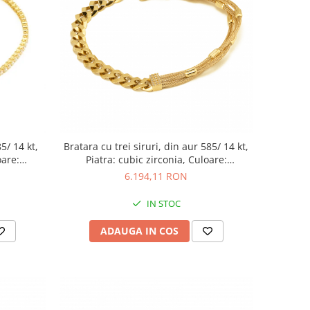
5/ 14 kt,
Bratara cu trei siruri, din aur 585/ 14 kt,
oare:
Piatra: cubic zirconia, Culoare:
transparenta
6.194,11 RON
IN STOC
ADAUGA IN COS