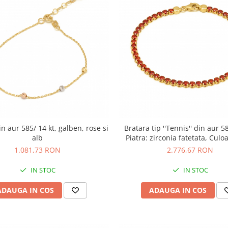
n aur 585/ 14 kt, galben, rose si
Bratara tip ''Tennis'' din aur 58
alb
Piatra: zirconia fatetata, Culo
1.081,73 RON
2.776,67 RON
IN STOC
IN STOC
ADAUGA IN COS
ADAUGA IN COS