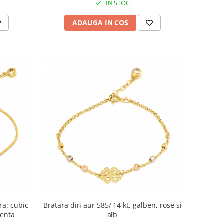
IN STOC
ADAUGA IN COS
ra: cubic
Bratara din aur 585/ 14 kt, galben, rose si
renta
alb