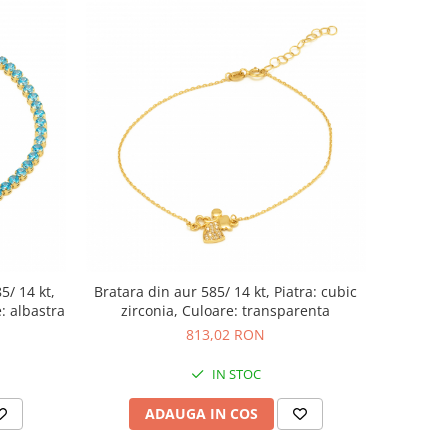
5/ 14 kt,
Bratara din aur 585/ 14 kt, Piatra: cubic
e: albastra
zirconia, Culoare: transparenta
813,02 RON
IN STOC
ADAUGA IN COS