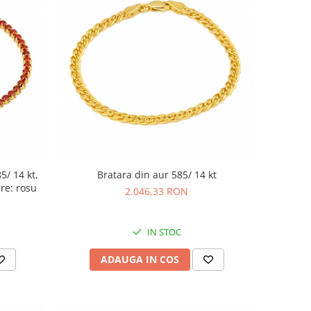
5/ 14 kt,
Bratara din aur 585/ 14 kt
are: rosu
2.046,33 RON
IN STOC
ADAUGA IN COS