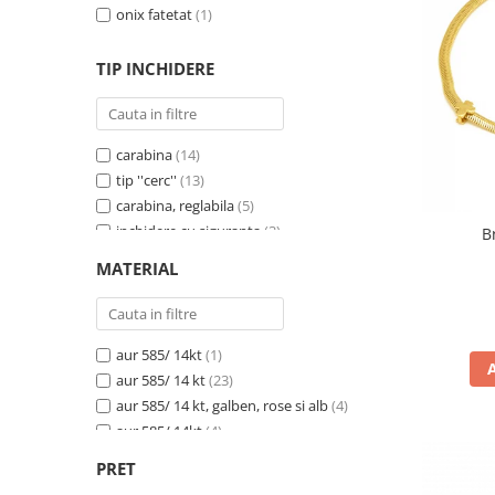
BIJUTERII PENTRU COPII
INELE
onix fatetat
(1)
INELE
BUTONI
TIP INCHIDERE
PIERCING
BRATARA TIP ROZARIU
SETURI BIJUTERII
LANTURI TIP ROZARIU
ACE DE CRAVATA
carabina
(14)
BRATARI PENTRU PICIOR
tip ''cerc''
(13)
carabina, reglabila
(5)
BUTONI
inchidere cu siguranta
(3)
B
inchidere cu siguranta dubla
(1)
MATERIAL
reglabila
(1)
aur 585/ 14kt
(1)
aur 585/ 14 kt
(23)
aur 585/ 14 kt, galben, rose si alb
(4)
aur 585/ 14kt
(4)
aur 585/14 kt
(2)
PRET
aur 585/14kt
(1)