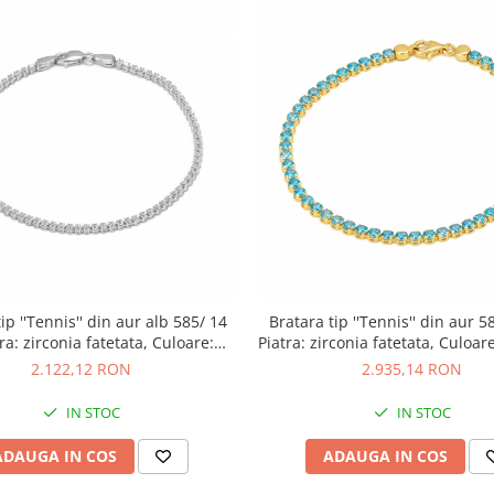
ip ''Tennis'' din aur alb 585/ 14
Bratara tip ''Tennis'' din aur 58
tra: zirconia fatetata, Culoare:
Piatra: zirconia fatetata, Culoar
transparent
2.122,12 RON
2.935,14 RON
IN STOC
IN STOC
ADAUGA IN COS
ADAUGA IN COS