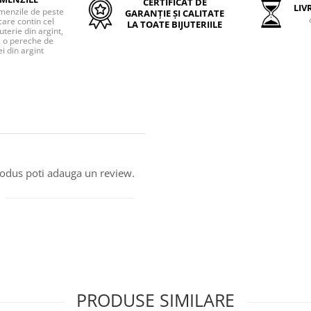
CERTIFICAT DE
LIVR
menzile de peste
GARANȚIE ȘI CALITATE
care contin cel
LA TOATE BIJUTERIILE
uterie din argint,
o pereche de
i din argint
produs poti adauga un review.
PRODUSE SIMILARE