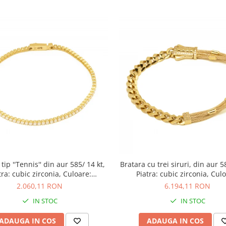
tip ''Tennis'' din aur 585/ 14 kt,
Bratara cu trei siruri, din aur 5
tra: cubic zirconia, Culoare:
Piatra: cubic zirconia, Culo
transparenta
transparenta
2.060,11 RON
6.194,11 RON
IN STOC
IN STOC
ADAUGA IN COS
ADAUGA IN COS