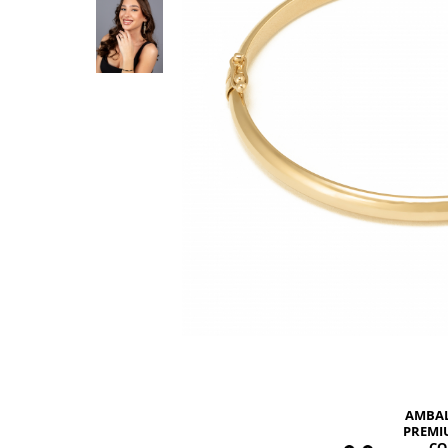
BIJUTERII PENTRU COPII
INELE
INELE
BUTONI
PIERCING
BRATARA TIP ROZARIU
SETURI BIJUTERII
LANTURI TIP ROZARIU
ACE DE CRAVATA
BRATARI PENTRU PICIOR
BUTONI
AMBA
PREMI
CO