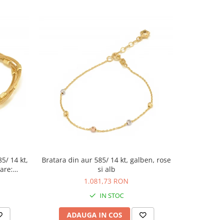
85/ 14 kt,
Bratara din aur 585/ 14 kt, galben, rose
Bratara tip
are:
si alb
Piatra: zi
1.081,73 RON
IN STOC
ADAUGA IN COS
AD