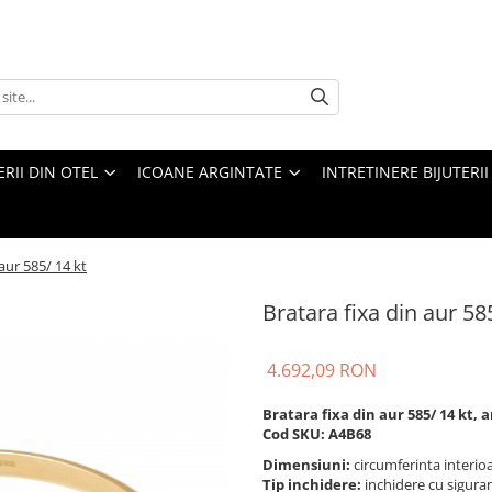
ERII DIN OTEL
ICOANE ARGINTATE
INTRETINERE BIJUTERII
aur 585/ 14 kt
Bratara fixa din aur 58
4.692,09 RON
Bratara fixa din aur 585/ 14 kt,
Cod SKU: A4B68
Dimensiuni:
circumferinta interio
Tip inchidere:
inchidere cu sigur