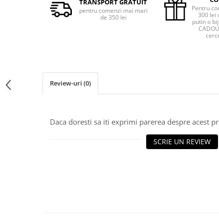
TRANSPORT GRATUIT
Pentru co
pentru comenzi mai mari
300 lei 
de 350 lei
putin o bij
CADOU 
cerce
Review-uri
(0)
Daca doresti sa iti exprimi parerea despre acest 
SCRIE UN REVIEW