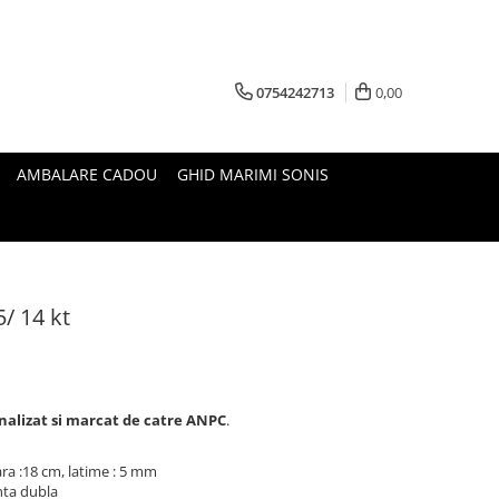
0754242713
0,00
AMBALARE CADOU
GHID MARIMI SONIS
5/ 14 kt
 analizat si marcat de catre ANPC
.
ara :18 cm, latime : 5 mm
anta dubla