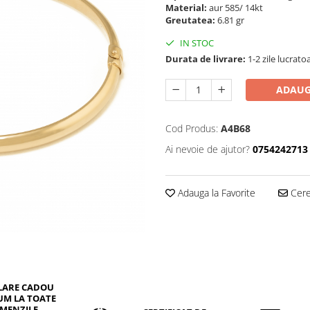
Material:
aur 585/ 14kt
Greutatea:
6.81 gr
IN STOC
Durata de livrare:
1-2 zile lucrato
ADAUG
Cod Produs:
A4B68
Ai nevoie de ajutor?
0754242713
Adauga la Favorite
Cere 
LARE CADOU
UM LA TOATE
MENZILE