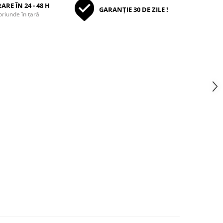
ARE ÎN 24 - 48 H
GARANȚIE 30 DE ZILE !
oriunde în țară