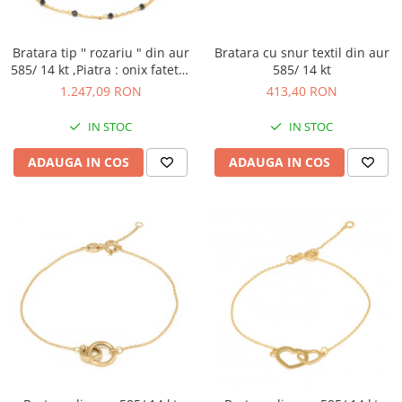
Bratara tip '' rozariu " din aur
Bratara cu snur textil din aur
585/ 14 kt ,Piatra : onix fatetat
585/ 14 kt
, Culoare : negru
1.247,09 RON
413,40 RON
IN STOC
IN STOC
ADAUGA IN COS
ADAUGA IN COS