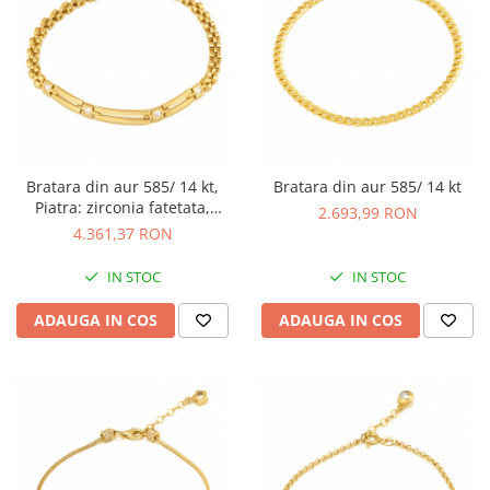
Bratara din aur 585/ 14 kt,
Bratara din aur 585/ 14 kt
Piatra: zirconia fatetata,
2.693,99 RON
Culoare: transparenta
4.361,37 RON
IN STOC
IN STOC
ADAUGA IN COS
ADAUGA IN COS