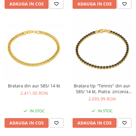
ADAUGA IN COS
ADAUGA IN COS
Bratara din aur 585/ 14 kt
Bratara tip ''Tennis'' din aur
585/ 14 kt, Piatra: zirconia
2.411,50 RON
fatetata, Culoare: negru
2.693,99 RON
IN STOC
IN STOC
ADAUGA IN COS
ADAUGA IN COS