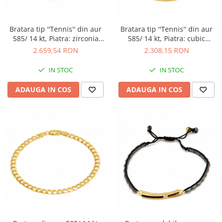
Bratara tip ''Tennis'' din aur
Bratara tip ''Tennis'' din aur
585/ 14 kt, Piatra: zirconia
585/ 14 kt, Piatra: cubic
fatetata, Culoare: albastru si
zirconia, Culoare: multicolor
2.659,54 RON
2.308,15 RON
transparent
IN STOC
IN STOC
ADAUGA IN COS
ADAUGA IN COS