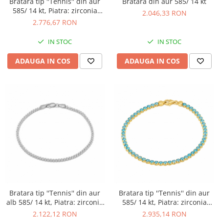
Bratara tip ''Tennis'' din aur
Bratara din aur 585/ 14 kt
585/ 14 kt, Piatra: zirconia
2.046,33 RON
fatetata, Culoare: rosu
2.776,67 RON
IN STOC
IN STOC
ADAUGA IN COS
ADAUGA IN COS
Bratara tip ''Tennis'' din aur
Bratara tip ''Tennis'' din aur
alb 585/ 14 kt, Piatra: zirconia
585/ 14 kt, Piatra: zirconia
fatetata, Culoare: transparent
fatetata, Culoare: albastra
2.122,12 RON
2.935,14 RON