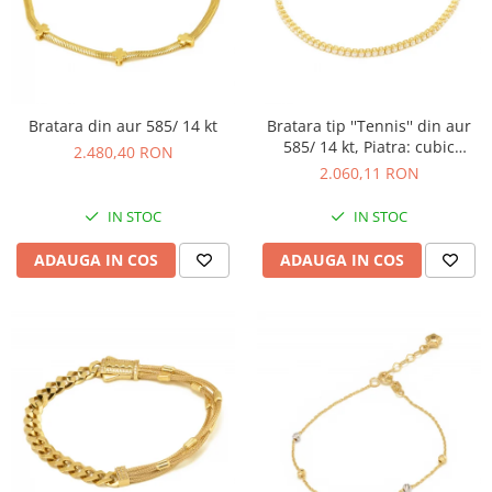
BIJUTERII PENTRU COPII
INELE
INELE
BUTONI
PIERCING
BRATARA TIP ROZARIU
SETURI BIJUTERII
LANTURI TIP ROZARIU
Bratara din aur 585/ 14 kt
Bratara tip ''Tennis'' din aur
ACE DE CRAVATA
585/ 14 kt, Piatra: cubic
2.480,40 RON
zirconia, Culoare:
BRATARI PENTRU PICIOR
2.060,11 RON
transparenta
BUTONI
IN STOC
IN STOC
ADAUGA IN COS
ADAUGA IN COS