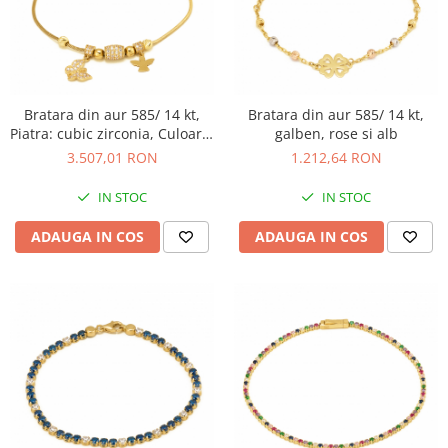
Bratara din aur 585/ 14 kt,
Bratara din aur 585/ 14 kt,
Piatra: cubic zirconia, Culoare:
galben, rose si alb
transparenta
3.507,01 RON
1.212,64 RON
IN STOC
IN STOC
ADAUGA IN COS
ADAUGA IN COS