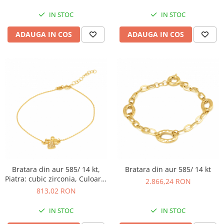
IN STOC
IN STOC
ADAUGA IN COS
ADAUGA IN COS
Bratara din aur 585/ 14 kt,
Bratara din aur 585/ 14 kt
Piatra: cubic zirconia, Culoare:
2.866,24 RON
transparenta
813,02 RON
IN STOC
IN STOC