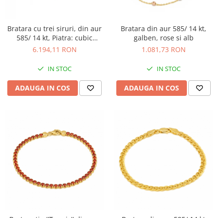
Bratara cu trei siruri, din aur
Bratara din aur 585/ 14 kt,
585/ 14 kt, Piatra: cubic
galben, rose si alb
zirconia, Culoare:
6.194,11 RON
1.081,73 RON
transparenta
IN STOC
IN STOC
ADAUGA IN COS
ADAUGA IN COS