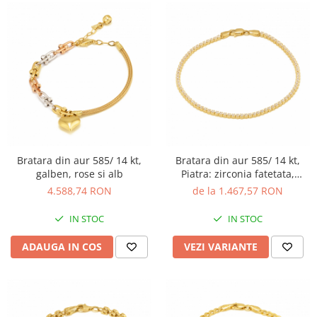
Bratara din aur 585/ 14 kt,
Bratara din aur 585/ 14 kt,
galben, rose si alb
Piatra: zirconia fatetata,
Culoare: transparenta
4.588,74 RON
de la 1.467,57 RON
IN STOC
IN STOC
ADAUGA IN COS
VEZI VARIANTE