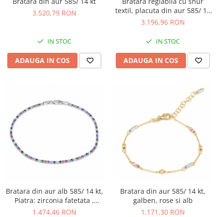
Bratara din aur 585/ 14 kt
Bratara reglabila cu snur
textil, placuta din aur 585/ 14
3.520,79 RON
kt, Piatra: hematit, onix si
3.196,96 RON
email, Culoare: gri si negru
IN STOC
IN STOC
ADAUGA IN COS
ADAUGA IN COS
Bratara din aur alb 585/ 14 kt,
Bratara din aur 585/ 14 kt,
Piatra: zirconia fatetata ,
galben, rose si alb
Culoare: multicolor,
1.474,46 RON
1.171,30 RON