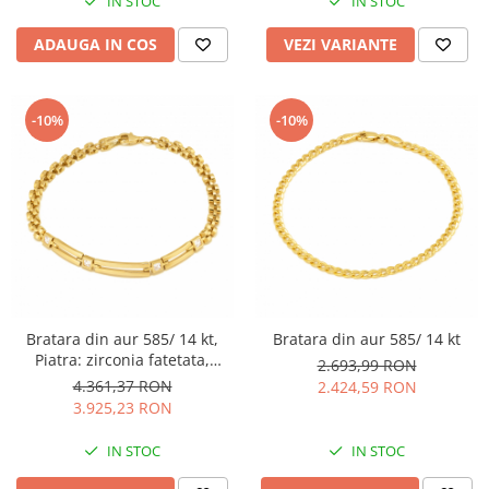
IN STOC
IN STOC
ADAUGA IN COS
VEZI VARIANTE
-10%
-10%
Bratara din aur 585/ 14 kt,
Bratara din aur 585/ 14 kt
Piatra: zirconia fatetata,
2.693,99 RON
Culoare: transparenta
4.361,37 RON
2.424,59 RON
3.925,23 RON
IN STOC
IN STOC