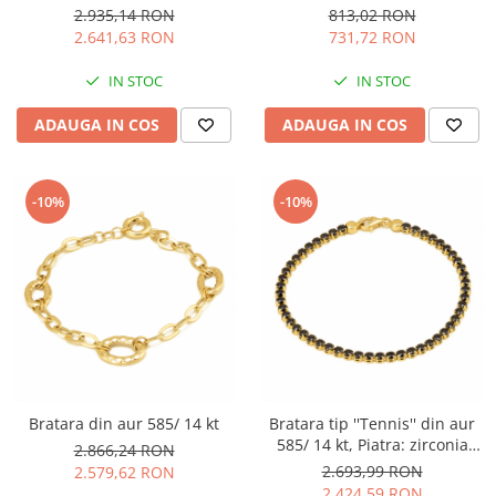
fatetata, Culoare: albastra
transparenta
2.935,14 RON
813,02 RON
2.641,63 RON
731,72 RON
IN STOC
IN STOC
ADAUGA IN COS
ADAUGA IN COS
-10%
-10%
Bratara din aur 585/ 14 kt
Bratara tip ''Tennis'' din aur
585/ 14 kt, Piatra: zirconia
2.866,24 RON
fatetata, Culoare: negru
2.693,99 RON
2.579,62 RON
2.424,59 RON