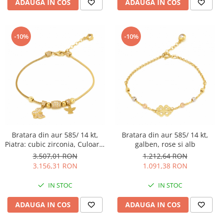
ADAUGA IN COS
ADAUGA IN COS
-10%
-10%
Bratara din aur 585/ 14 kt,
Bratara din aur 585/ 14 kt,
Piatra: cubic zirconia, Culoare:
galben, rose si alb
transparenta
3.507,01 RON
1.212,64 RON
3.156,31 RON
1.091,38 RON
IN STOC
IN STOC
ADAUGA IN COS
ADAUGA IN COS