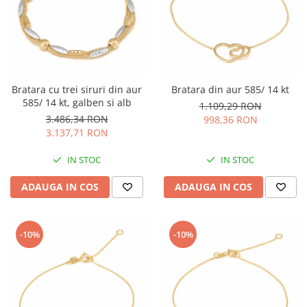
Bratara cu trei siruri din aur
Bratara din aur 585/ 14 kt
585/ 14 kt, galben si alb
1.109,29 RON
3.486,34 RON
998,36 RON
3.137,71 RON
IN STOC
IN STOC
ADAUGA IN COS
ADAUGA IN COS
-10%
-10%