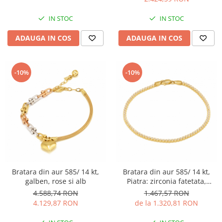
IN STOC
IN STOC
ADAUGA IN COS
ADAUGA IN COS
-10%
-10%
Bratara din aur 585/ 14 kt,
Bratara din aur 585/ 14 kt,
galben, rose si alb
Piatra: zirconia fatetata,
Culoare: transparenta
4.588,74 RON
1.467,57 RON
4.129,87 RON
de la 1.320,81 RON