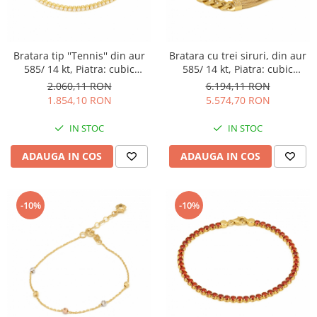
Bratara tip ''Tennis'' din aur
Bratara cu trei siruri, din aur
585/ 14 kt, Piatra: cubic
585/ 14 kt, Piatra: cubic
zirconia, Culoare:
zirconia, Culoare:
2.060,11 RON
6.194,11 RON
transparenta
transparenta
1.854,10 RON
5.574,70 RON
IN STOC
IN STOC
ADAUGA IN COS
ADAUGA IN COS
-10%
-10%