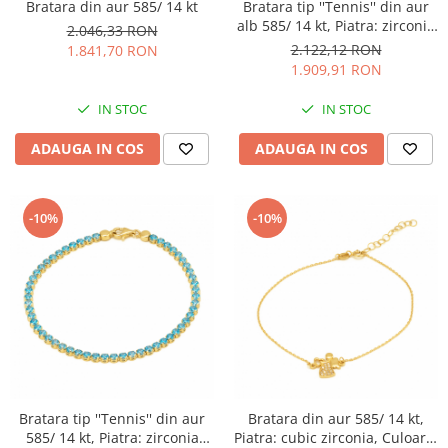
Bratara din aur 585/ 14 kt
Bratara tip ''Tennis'' din aur
alb 585/ 14 kt, Piatra: zirconia
2.046,33 RON
fatetata, Culoare: transparent
2.122,12 RON
1.841,70 RON
1.909,91 RON
IN STOC
IN STOC
ADAUGA IN COS
ADAUGA IN COS
-10%
-10%
Bratara tip ''Tennis'' din aur
Bratara din aur 585/ 14 kt,
585/ 14 kt, Piatra: zirconia
Piatra: cubic zirconia, Culoare: