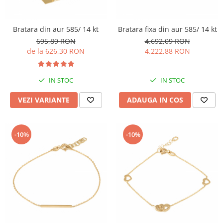
Bratara din aur 585/ 14 kt
Bratara fixa din aur 585/ 14 kt
695,89 RON
4.692,09 RON
de la 626,30 RON
4.222,88 RON
IN STOC
IN STOC
VEZI VARIANTE
ADAUGA IN COS
-10%
-10%