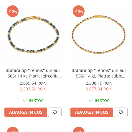
-10%
-10%
Bratara tip ''Tennis'' din aur
Bratara tip ''Tennis'' din aur
585/ 14 kt, Piatra: zirconia
585/ 14 kt, Piatra: cubic
fatetata, Culoare: albastru si
zirconia, Culoare: multicolor
2.659,54 RON
2.308,15 RON
transparent
2.393,59 RON
2.077,34 RON
IN STOC
IN STOC
ADAUGA IN COS
ADAUGA IN COS