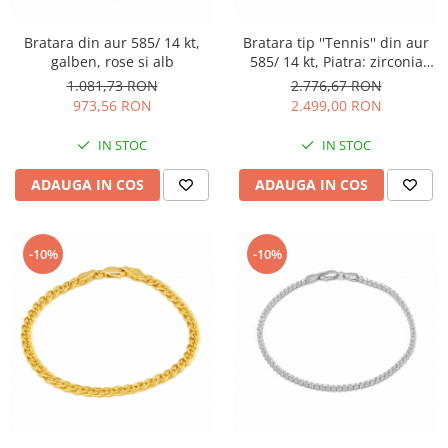
Bratara din aur 585/ 14 kt,
Bratara tip ''Tennis'' din aur
galben, rose si alb
585/ 14 kt, Piatra: zirconia
fatetata, Culoare: rosu
1.081,73 RON
2.776,67 RON
973,56 RON
2.499,00 RON
IN STOC
IN STOC
ADAUGA IN COS
ADAUGA IN COS
-10%
-10%