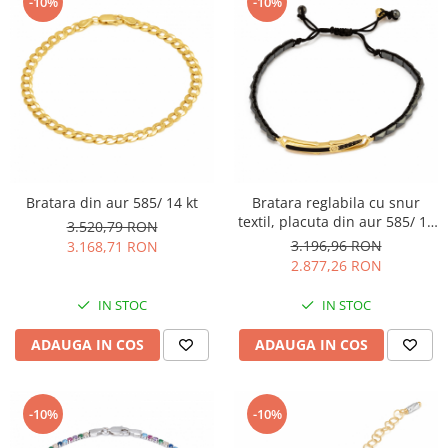
-10%
-10%
Bratara din aur 585/ 14 kt
Bratara reglabila cu snur
textil, placuta din aur 585/ 14
3.520,79 RON
kt, Piatra: hematit, onix si
3.196,96 RON
3.168,71 RON
email, Culoare: gri si negru
2.877,26 RON
IN STOC
IN STOC
ADAUGA IN COS
ADAUGA IN COS
-10%
-10%