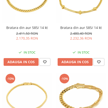
BIJUTERII PENTRU COPII
INELE
INELE
BUTONI
PIERCING
BRATARA TIP ROZARIU
SETURI BIJUTERII
LANTURI TIP ROZARIU
Bratara din aur 585/ 14 kt
Bratara din aur 585/ 14 kt
ACE DE CRAVATA
2.411,50 RON
2.480,40 RON
BRATARI PENTRU PICIOR
2.170,35 RON
2.232,36 RON
BUTONI
IN STOC
IN STOC
ADAUGA IN COS
ADAUGA IN COS
-10%
-10%