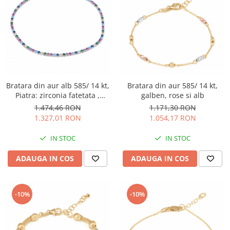
Bratara din aur alb 585/ 14 kt,
Bratara din aur 585/ 14 kt,
Piatra: zirconia fatetata ,
galben, rose si alb
Culoare: multicolor,
1.474,46 RON
1.171,30 RON
1.327,01 RON
1.054,17 RON
IN STOC
IN STOC
ADAUGA IN COS
ADAUGA IN COS
-10%
-10%