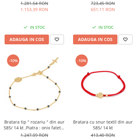
1.281,54 RON
723,45 RON
1.153,39 RON
651,11 RON
IN STOC
IN STOC
ADAUGA IN COS
ADAUGA IN COS
-10%
-10%
Bratara tip '' rozariu " din aur
Bratara cu snur textil din aur
585/ 14 kt ,Piatra : onix fatetat
585/ 14 kt
, Culoare : negru
1.247,09 RON
413,40 RON