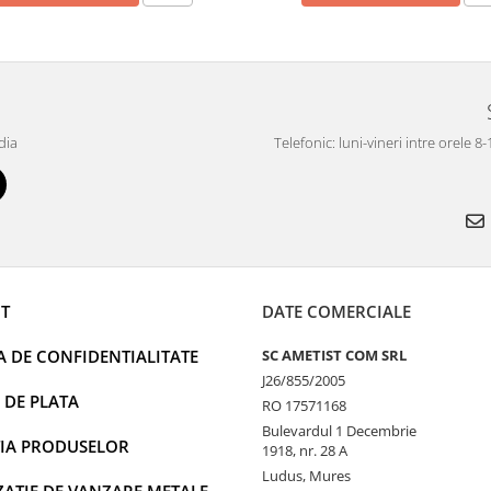
dia
Telefonic: luni-vineri intre orele 8
T
DATE COMERCIALE
A DE CONFIDENTIALITATE
SC AMETIST COM SRL
J26/855/2005
 DE PLATA
RO 17571168
Bulevardul 1 Decembrie
IA PRODUSELOR
1918, nr. 28 A
Ludus, Mures
AȚIE DE VANZARE METALE