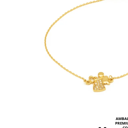
BIJUTERII PENTRU COPII
INELE
INELE
BUTONI
PIERCING
BRATARA TIP ROZARIU
SETURI BIJUTERII
LANTURI TIP ROZARIU
ACE DE CRAVATA
BRATARI PENTRU PICIOR
BUTONI
AMBA
PREMI
CO