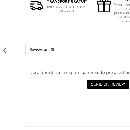
TRANSPORT GRATUIT
Pentru co
pentru comenzi mai mari
300 lei 
de 350 lei
putin o bij
CADOU 
cerce
Review-uri
(0)
Daca doresti sa iti exprimi parerea despre acest 
SCRIE UN REVIEW