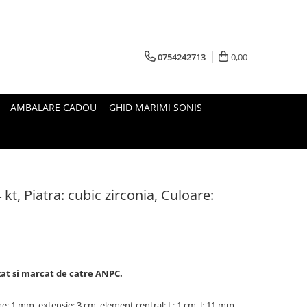
0754242713
0,00
AMBALARE CADOU
GHID MARIMI SONIS
kt, Piatra: cubic zirconia, Culoare:
izat si marcat de catre ANPC.
e: 1 mm, extensie: 3 cm, element central: L: 1 cm, l: 11 mm