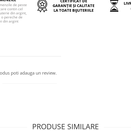
CERTIFICAT DE
LIVR
menzile de peste
GARANȚIE ȘI CALITATE
care contin cel
LA TOATE BIJUTERIILE
uterie din argint,
o pereche de
i din argint
produs poti adauga un review.
PRODUSE SIMILARE