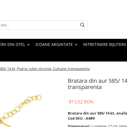
ERII DIN OTEL
ICOANE ARGINTATE
INTRETINERE BIJUTERII
585/ 14 kt, Piatra: cubic zirconia, Culoare: transparenta
Bratara din aur 585/ 14 
transparenta
813,02 RON
Bratara din aur 585/ 14 kt, anal
Cod SKU : A4B9
Dimensiuni:
Lungime: 17 cm, latim