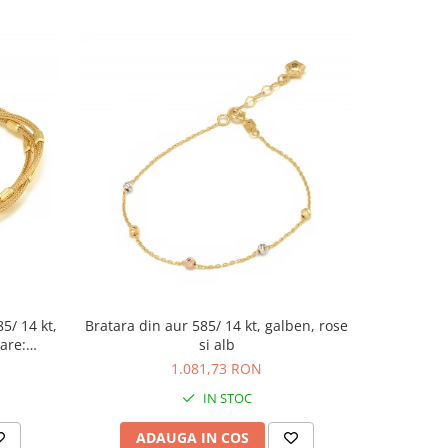
85/ 14 kt,
Bratara din aur 585/ 14 kt, galben, rose
Bratara tip
are:
si alb
Piatra: zi
1.081,73 RON
IN STOC
ADAUGA IN COS
AD