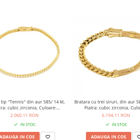
tip ''Tennis'' din aur 585/ 14 kt,
Bratara cu trei siruri, din aur 5
tra: cubic zirconia, Culoare:
Piatra: cubic zirconia, Culo
transparenta
transparenta
2.060,11 RON
6.194,11 RON
IN STOC
IN STOC
ADAUGA IN COS
ADAUGA IN COS