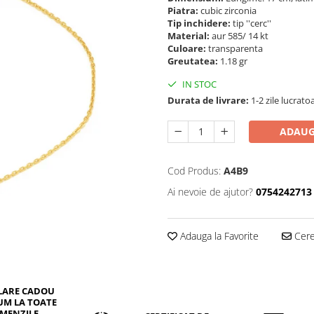
Piatra:
cubic zirconia
Tip inchidere:
tip ''cerc''
Material:
aur 585/ 14 kt
Culoare:
transparenta
Greutatea:
1.18 gr
IN STOC
Durata de livrare:
1-2 zile lucrato
ADAUG
Cod Produs:
A4B9
Ai nevoie de ajutor?
0754242713
Adauga la Favorite
Cere 
LARE CADOU
UM LA TOATE
MENZILE