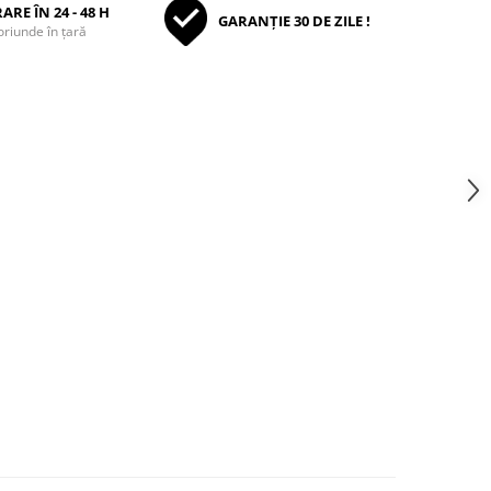
ARE ÎN 24 - 48 H
GARANȚIE 30 DE ZILE !
oriunde în țară