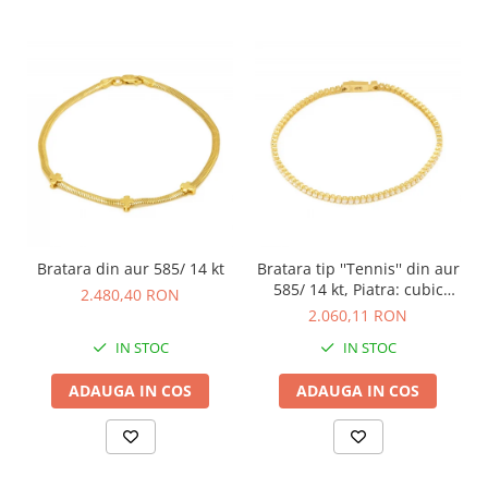
Bratara din aur 585/ 14 kt
Bratara tip ''Tennis'' din aur
585/ 14 kt, Piatra: cubic
2.480,40 RON
zirconia, Culoare:
2.060,11 RON
transparenta
IN STOC
IN STOC
ADAUGA IN COS
ADAUGA IN COS