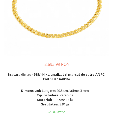
BIJUTERII PENTRU COPII
INELE
INELE
BUTONI
PIERCING
BRATARA TIP ROZARIU
SETURI BIJUTERII
LANTURI TIP ROZARIU
ACE DE CRAVATA
BRATARI PENTRU PICIOR
BUTONI
2.693,99 RON
Bratara din aur 585/ 14 kt, analizat si marcat de catre ANPC.
Cod SKU : A4B162
Dimensiuni:
Lungime: 20.5 cm, latime: 3 mm
Tip inchidere:
carabina
Material:
aur 585/ 14 kt
Greutatea:
3.91 gr
IN STOC