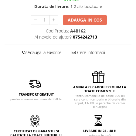
Durata de livrare:
1-2 zile lucratoare
ADAUGA IN COS
Cod Produs:
A4B162
Ai nevoie de ajutor?
0754242713
Adauga la Favorite
Cere informatii
AMBALARE CADOU PREMIUM LA
TOATE COMENZILE
TRANSPORT GRATUIT
Pentru comenzile de peste 300 lei
pentru comenzi mai mari de 350 lei
care contin cel putin o bijuterie din
argint, CADOU o pereche de cercei
din argint
LIVRARE ÎN 24 - 48 H
CERTIFICAT DE GARANȚIE ȘI
CALITATE LA TOATE BIJUTERIILE
oriunde în țară