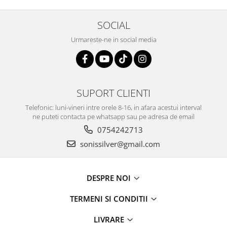
SOCIAL
Urmareste-ne in social media
SUPORT CLIENTI
Telefonic: luni-vineri intre orele 8-16, in afara acestui interval
ne puteti contacta pe whatsapp sau pe adresa de email
0754242713
sonissilver@gmail.com
DESPRE NOI
TERMENI SI CONDITII
LIVRARE