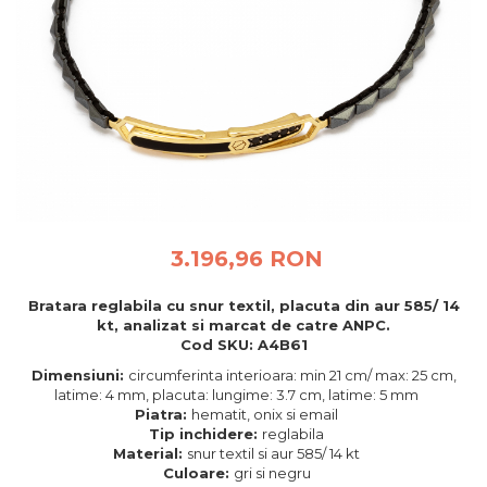
BIJUTERII PENTRU COPII
INELE
INELE
BUTONI
PIERCING
BRATARA TIP ROZARIU
SETURI BIJUTERII
LANTURI TIP ROZARIU
ACE DE CRAVATA
BRATARI PENTRU PICIOR
BUTONI
3.196,96 RON
Bratara reglabila cu snur textil, placuta din aur 585/ 14
kt, analizat si marcat de catre ANPC.
Cod SKU: A4B61
Dimensiuni:
circumferinta interioara: min 21 cm/ max: 25 cm,
latime: 4 mm, placuta: lungime: 3.7 cm, latime: 5 mm
Piatra:
hematit, onix si email
Tip inchidere:
reglabila
Material:
snur textil si aur 585/ 14 kt
Culoare:
gri si negru