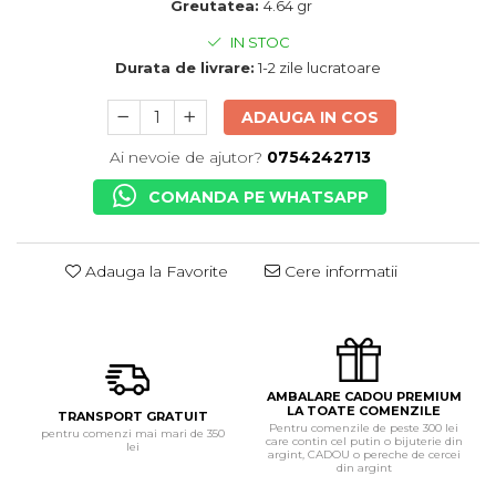
Greutatea:
4.64 gr
IN STOC
Durata de livrare:
1-2 zile lucratoare
ADAUGA IN COS
Ai nevoie de ajutor?
0754242713
COMANDA PE WHATSAPP
Adauga la Favorite
Cere informatii
AMBALARE CADOU PREMIUM
LA TOATE COMENZILE
TRANSPORT GRATUIT
Pentru comenzile de peste 300 lei
pentru comenzi mai mari de 350
care contin cel putin o bijuterie din
lei
argint, CADOU o pereche de cercei
din argint