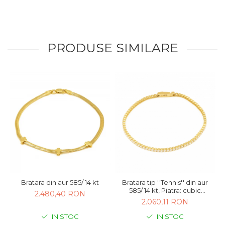
PRODUSE SIMILARE
Bratara din aur 585/ 14 kt
Bratara tip ''Tennis'' din aur
585/ 14 kt, Piatra: cubic
2.480,40 RON
zirconia, Culoare:
2.060,11 RON
transparenta
IN STOC
IN STOC