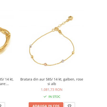
85/ 14 kt,
Bratara din aur 585/ 14 kt, galben, rose
Bratara tip
are:
si alb
Piatra: zi
1.081,73 RON
IN STOC
ADAUGA IN COS
AD