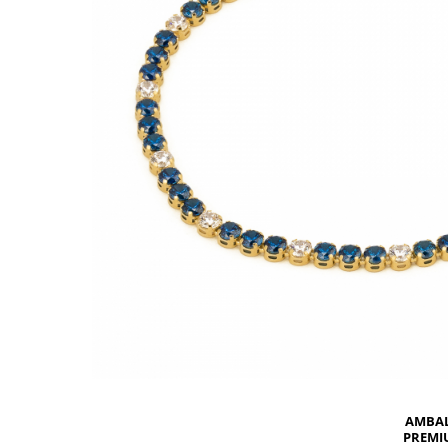
BIJUTERII PENTRU COPII
INELE
INELE
BUTONI
PIERCING
BRATARA TIP ROZARIU
SETURI BIJUTERII
LANTURI TIP ROZARIU
ACE DE CRAVATA
BRATARI PENTRU PICIOR
BUTONI
AMBA
PREMI