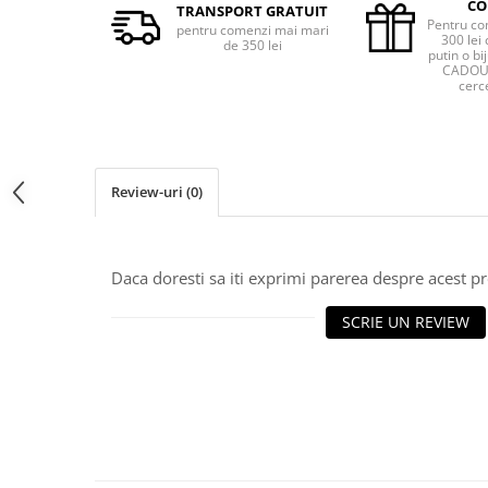
CO
TRANSPORT GRATUIT
Pentru co
pentru comenzi mai mari
300 lei 
de 350 lei
putin o bij
CADOU 
cerce
Review-uri
(0)
Daca doresti sa iti exprimi parerea despre acest 
SCRIE UN REVIEW