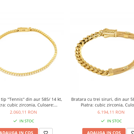
tip ''Tennis'' din aur 585/ 14 kt,
Bratara cu trei siruri, din aur 5
tra: cubic zirconia, Culoare:
Piatra: cubic zirconia, Culo
transparenta
transparenta
2.060,11 RON
6.194,11 RON
IN STOC
IN STOC
ADAUGA IN COS
ADAUGA IN COS