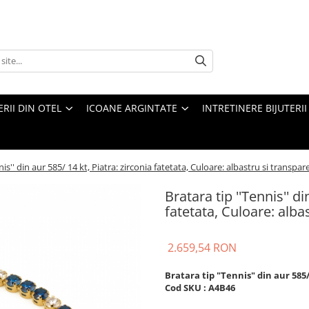
ERII DIN OTEL
ICOANE ARGINTATE
INTRETINERE BIJUTERII
nis'' din aur 585/ 14 kt, Piatra: zirconia fatetata, Culoare: albastru si transpar
Bratara tip ''Tennis'' di
fatetata, Culoare: alba
2.659,54 RON
Bratara tip "Tennis" din aur 585/
Cod SKU : A4B46