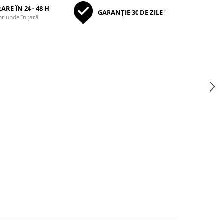
ARE ÎN 24 - 48 H
GARANȚIE 30 DE ZILE !
oriunde în țară