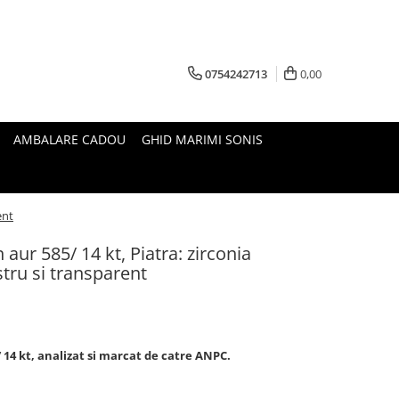
0754242713
0,00
AMBALARE CADOU
GHID MARIMI SONIS
ent
n aur 585/ 14 kt, Piatra: zirconia
stru si transparent
 14 kt, analizat si marcat de catre ANPC.