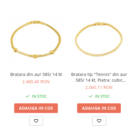
Bratara din aur 585/ 14 kt
Bratara tip ''Tennis'' din aur
585/ 14 kt, Piatra: cubic
2.480,40 RON
zirconia, Culoare:
2.060,11 RON
transparenta
IN STOC
IN STOC
ADAUGA IN COS
ADAUGA IN COS