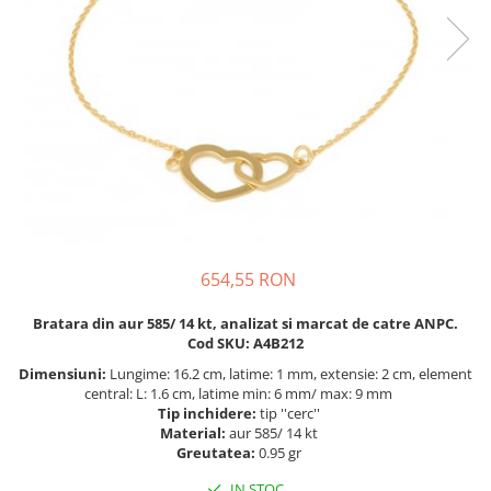
BIJUTERII PENTRU COPII
INELE
INELE
BUTONI
PIERCING
BRATARA TIP ROZARIU
SETURI BIJUTERII
LANTURI TIP ROZARIU
ACE DE CRAVATA
BRATARI PENTRU PICIOR
BUTONI
654,55 RON
Bratara din aur 585/ 14 kt, analizat si marcat de catre ANPC.
Cod SKU: A4B212
Dimensiuni:
Lungime: 16.2 cm, latime: 1 mm, extensie: 2 cm, element
central: L: 1.6 cm, latime min: 6 mm/ max: 9 mm
Tip inchidere:
tip ''cerc''
Material:
aur 585/ 14 kt
Greutatea:
0.95 gr
IN STOC