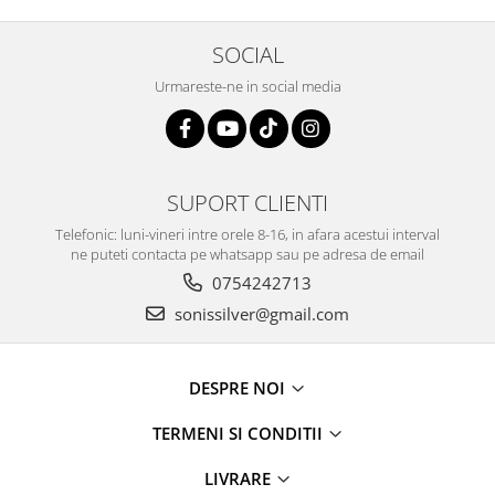
SOCIAL
Urmareste-ne in social media
SUPORT CLIENTI
Telefonic: luni-vineri intre orele 8-16, in afara acestui interval
ne puteti contacta pe whatsapp sau pe adresa de email
0754242713
sonissilver@gmail.com
DESPRE NOI
TERMENI SI CONDITII
LIVRARE