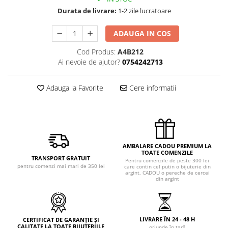
Durata de livrare:
1-2 zile lucratoare
ADAUGA IN COS
Cod Produs:
A4B212
Ai nevoie de ajutor?
0754242713
Adauga la Favorite
Cere informatii
AMBALARE CADOU PREMIUM LA
TOATE COMENZILE
TRANSPORT GRATUIT
Pentru comenzile de peste 300 lei
pentru comenzi mai mari de 350 lei
care contin cel putin o bijuterie din
argint, CADOU o pereche de cercei
din argint
LIVRARE ÎN 24 - 48 H
CERTIFICAT DE GARANȚIE ȘI
CALITATE LA TOATE BIJUTERIILE
oriunde în țară