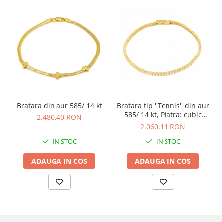
Bratara din aur 585/ 14 kt
Bratara tip ''Tennis'' din aur
585/ 14 kt, Piatra: cubic
2.480,40 RON
zirconia, Culoare:
2.060,11 RON
transparenta
IN STOC
IN STOC
ADAUGA IN COS
ADAUGA IN COS