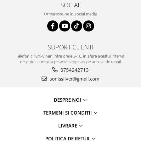
SOCIAL
Urmareste-ne in social media
SUPORT CLIENTI
Telefonic: luni-vineri intre orele 8-16, in afara acestui interval
ne puteti contacta pe whatsapp sau pe adresa de email
0754242713
sonissilver@gmail.com
DESPRE NOI
TERMENI SI CONDITII
LIVRARE
POLITICA DE RETUR