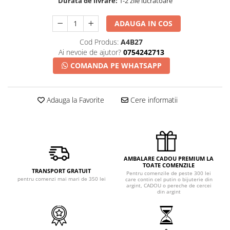
Durata de livrare:
1-2 zile lucratoare
ADAUGA IN COS
Cod Produs:
A4B27
Ai nevoie de ajutor?
0754242713
COMANDA PE WHATSAPP
Adauga la Favorite
Cere informatii
AMBALARE CADOU PREMIUM LA
TOATE COMENZILE
TRANSPORT GRATUIT
Pentru comenzile de peste 300 lei
pentru comenzi mai mari de 350 lei
care contin cel putin o bijuterie din
argint, CADOU o pereche de cercei
din argint