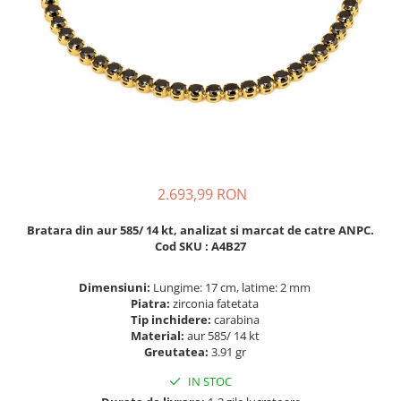
BIJUTERII PENTRU COPII
INELE
INELE
BUTONI
PIERCING
BRATARA TIP ROZARIU
SETURI BIJUTERII
LANTURI TIP ROZARIU
ACE DE CRAVATA
BRATARI PENTRU PICIOR
BUTONI
2.693,99 RON
Bratara din aur 585/ 14 kt, analizat si marcat de catre ANPC.
Cod SKU : A4B27
Dimensiuni:
Lungime: 17 cm, latime: 2 mm
Piatra:
zirconia fatetata
Tip inchidere:
carabina
Material:
aur 585/ 14 kt
Greutatea:
3.91 gr
IN STOC