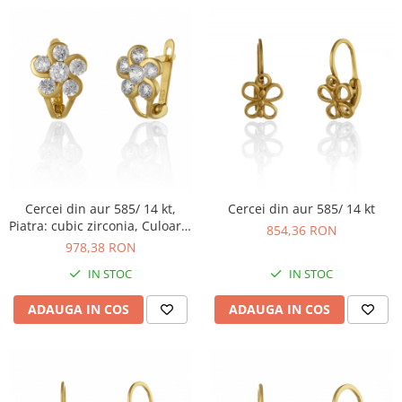
Cercei din aur 585/ 14 kt,
Cercei din aur 585/ 14 kt
Piatra: cubic zirconia, Culoare:
854,36 RON
transparenta
978,38 RON
IN STOC
IN STOC
ADAUGA IN COS
ADAUGA IN COS