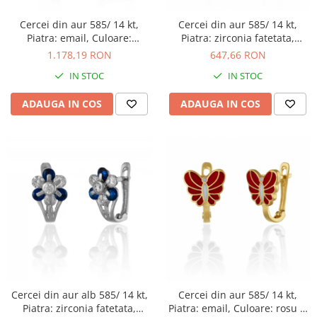
Cercei din aur 585/ 14 kt,
Cercei din aur 585/ 14 kt,
Piatra: email, Culoare:
Piatra: zirconia fatetata,
multicolor
Culoare: transparenta
1.178,19 RON
647,66 RON
IN STOC
IN STOC
ADAUGA IN COS
ADAUGA IN COS
Cercei din aur alb 585/ 14 kt,
Cercei din aur 585/ 14 kt,
Piatra: zirconia fatetata,
Piatra: email, Culoare: rosu si