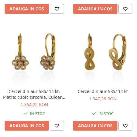
ADAUGA IN COS
ADAUGA IN COS
Cercei din aur 585/ 14 kt,
Cercei din aur 585/ 14 kt
Piatra: cubic zirconia, Culoare:
1.047,28 RON
roz si transparent
1.364,22 RON
IN STOC
IN STOC
ADAUGA IN COS
ADAUGA IN COS