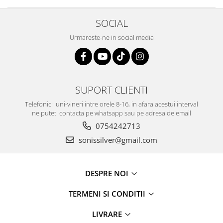
SOCIAL
Urmareste-ne in social media
SUPORT CLIENTI
Telefonic: luni-vineri intre orele 8-16, in afara acestui interval
ne puteti contacta pe whatsapp sau pe adresa de email
0754242713
sonissilver@gmail.com
DESPRE NOI
TERMENI SI CONDITII
LIVRARE