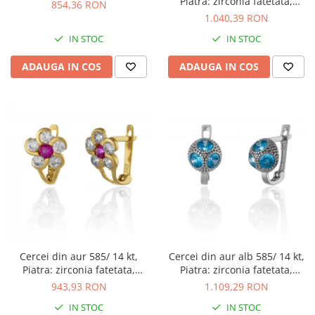
Piatra: zirconia fatetata,
854,36 RON
Culoare: roz
1.040,39 RON
IN STOC
IN STOC
ADAUGA IN COS
ADAUGA IN COS
Cercei din aur 585/ 14 kt,
Cercei din aur alb 585/ 14 kt,
Piatra: zirconia fatetata,
Piatra: zirconia fatetata,
Culoare: fucsia si transparent
Culoare: albastru
943,93 RON
1.109,29 RON
IN STOC
IN STOC