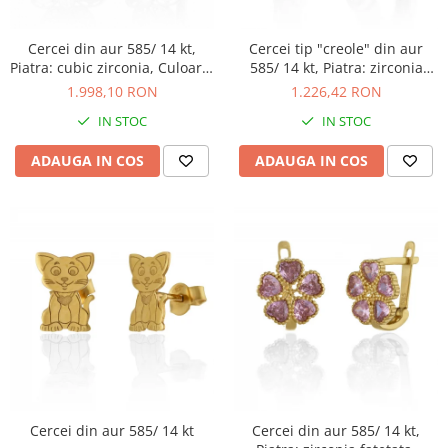
Cercei din aur 585/ 14 kt,
Cercei tip "creole" din aur
Piatra: cubic zirconia, Culoare:
585/ 14 kt, Piatra: zirconia
transparenta
fatetata, Culoare:
1.998,10 RON
1.226,42 RON
transparenta
IN STOC
IN STOC
ADAUGA IN COS
ADAUGA IN COS
Cercei din aur 585/ 14 kt
Cercei din aur 585/ 14 kt,