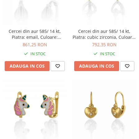
Cercei din aur 585/ 14 kt,
Cercei din aur 585/ 14 kt,
Piatra: email, Culoare:
Piatra: cubic zirconia, Culoare:
multicolor
transparenta
861,25 RON
792,35 RON
IN STOC
IN STOC
ADAUGA IN COS
ADAUGA IN COS