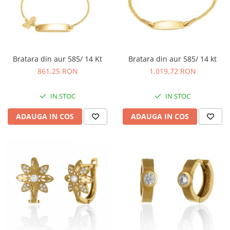
BIJUTERII PENTRU COPII
INELE
INELE
BUTONI
PIERCING
BRATARA TIP ROZARIU
SETURI BIJUTERII
LANTURI TIP ROZARIU
Bratara din aur 585/ 14 Kt
Bratara din aur 585/ 14 kt
ACE DE CRAVATA
861,25 RON
1.019,72 RON
BRATARI PENTRU PICIOR
BUTONI
IN STOC
IN STOC
ADAUGA IN COS
ADAUGA IN COS