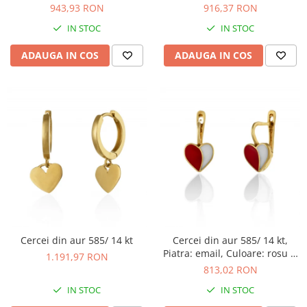
Culoare: albastru si
alb
943,93 RON
916,37 RON
transparent
IN STOC
IN STOC
ADAUGA IN COS
ADAUGA IN COS
Cercei din aur 585/ 14 kt
Cercei din aur 585/ 14 kt,
Piatra: email, Culoare: rosu si
1.191,97 RON
alb
813,02 RON
IN STOC
IN STOC