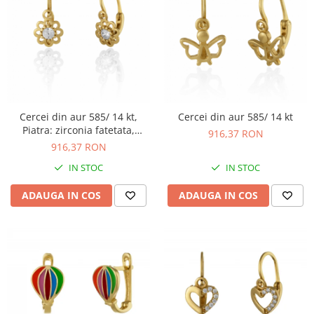
Cercei din aur 585/ 14 kt,
Cercei din aur 585/ 14 kt
Piatra: zirconia fatetata,
916,37 RON
Culoare: transparenta
916,37 RON
IN STOC
IN STOC
ADAUGA IN COS
ADAUGA IN COS