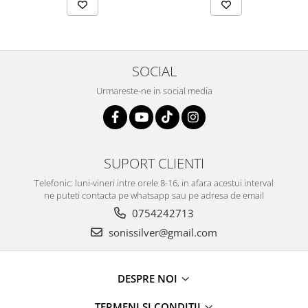
SOCIAL
Urmareste-ne in social media
SUPORT CLIENTI
Telefonic: luni-vineri intre orele 8-16, in afara acestui interval
ne puteti contacta pe whatsapp sau pe adresa de email
0754242713
sonissilver@gmail.com
DESPRE NOI
TERMENI SI CONDITII