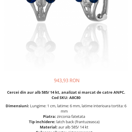
BIJUTERII PENTRU COPII
INELE
INELE
BUTONI
PIERCING
BRATARA TIP ROZARIU
SETURI BIJUTERII
LANTURI TIP ROZARIU
ACE DE CRAVATA
BRATARI PENTRU PICIOR
BUTONI
943,93 RON
Cercei din aur alb 585/ 14 kt, analizat si marcat de catre ANPC.
Cod SKU: A8C80
Dimensiuni:
Lungime: 1 cm, latime: 6 mm, latime interioara tortita: 6
mm
Piatra:
zirconia fatetata
Tip inchidere:
latch back (frantuzeasca)
Material:
aur alb 585/ 14 kt