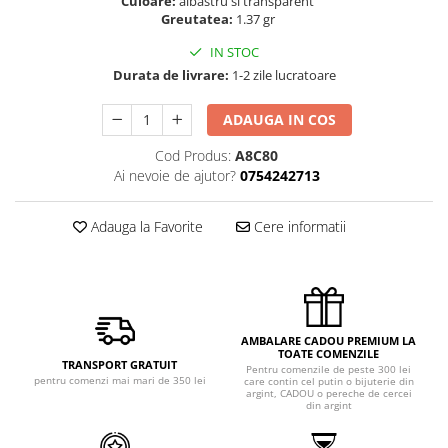
Culoare:
albastru si transparent
Greutatea:
1.37 gr
IN STOC
Durata de livrare:
1-2 zile lucratoare
ADAUGA IN COS
Cod Produs:
A8C80
Ai nevoie de ajutor?
0754242713
Adauga la Favorite
Cere informatii
AMBALARE CADOU PREMIUM LA
TOATE COMENZILE
TRANSPORT GRATUIT
Pentru comenzile de peste 300 lei
pentru comenzi mai mari de 350 lei
care contin cel putin o bijuterie din
argint, CADOU o pereche de cercei
din argint