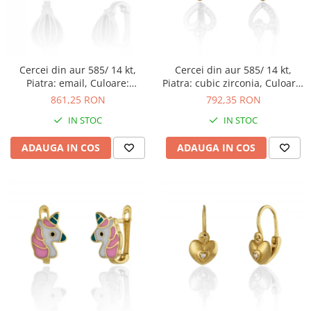
Cercei din aur 585/ 14 kt,
Cercei din aur 585/ 14 kt,
Piatra: email, Culoare:
Piatra: cubic zirconia, Culoare:
multicolor
transparenta
861,25 RON
792,35 RON
IN STOC
IN STOC
ADAUGA IN COS
ADAUGA IN COS