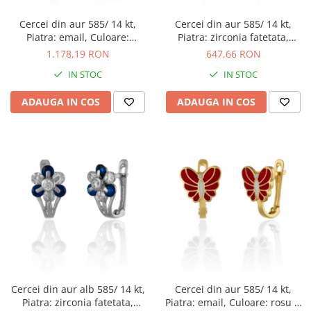
Cercei din aur 585/ 14 kt,
Cercei din aur 585/ 14 kt,
Piatra: email, Culoare:
Piatra: zirconia fatetata,
multicolor
Culoare: transparenta
1.178,19 RON
647,66 RON
IN STOC
IN STOC
ADAUGA IN COS
ADAUGA IN COS
Cercei din aur alb 585/ 14 kt,
Cercei din aur 585/ 14 kt,
Piatra: zirconia fatetata,
Piatra: email, Culoare: rosu si