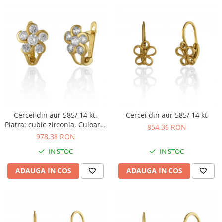
Cercei din aur 585/ 14 kt,
Cercei din aur 585/ 14 kt
Piatra: cubic zirconia, Culoare:
854,36 RON
transparenta
978,38 RON
IN STOC
IN STOC
ADAUGA IN COS
ADAUGA IN COS