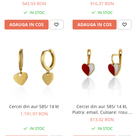
Culoare: albastru si
alb
943,93 RON
916,37 RON
transparent
IN STOC
IN STOC
ADAUGA IN COS
ADAUGA IN COS
Cercei din aur 585/ 14 kt
Cercei din aur 585/ 14 kt,
Piatra: email, Culoare: rosu si
1.191,97 RON
alb
813,02 RON
IN STOC
IN STOC