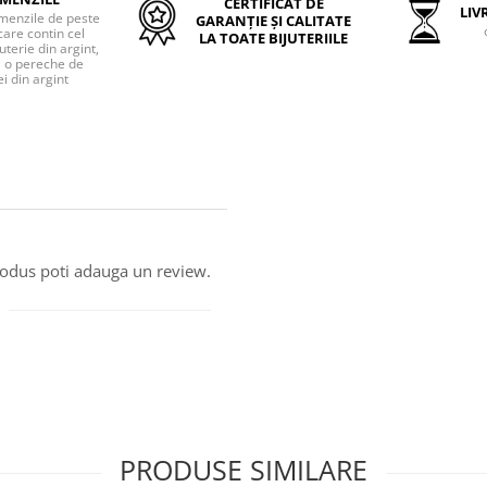
CERTIFICAT DE
LIVR
menzile de peste
GARANȚIE ȘI CALITATE
care contin cel
LA TOATE BIJUTERIILE
uterie din argint,
o pereche de
i din argint
produs poti adauga un review.
PRODUSE SIMILARE