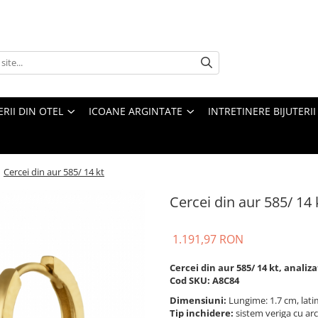
ERII DIN OTEL
ICOANE ARGINTATE
INTRETINERE BIJUTERII
/
Cercei din aur 585/ 14 kt
Cercei din aur 585/ 14 
1.191,97 RON
Cercei din aur 585/ 14 kt, analiz
Cod SKU: A8C84
Dimensiuni:
Lungime: 1.7 cm, lat
Tip inchidere:
sistem veriga cu arc