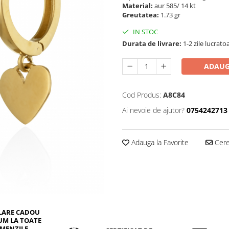
Material:
aur 585/ 14 kt
Greutatea:
1.73 gr
IN STOC
Durata de livrare:
1-2 zile lucrato
ADAUG
Cod Produs:
A8C84
Ai nevoie de ajutor?
0754242713
Adauga la Favorite
Cere 
LARE CADOU
UM LA TOATE
MENZILE