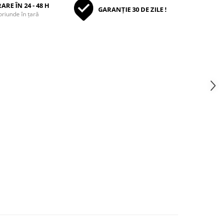
ARE ÎN 24 - 48 H
GARANȚIE 30 DE ZILE !
oriunde în țară