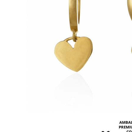
BIJUTERII PENTRU COPII
INELE
INELE
BUTONI
PIERCING
BRATARA TIP ROZARIU
SETURI BIJUTERII
LANTURI TIP ROZARIU
ACE DE CRAVATA
BRATARI PENTRU PICIOR
BUTONI
AMBA
PREMI
CO