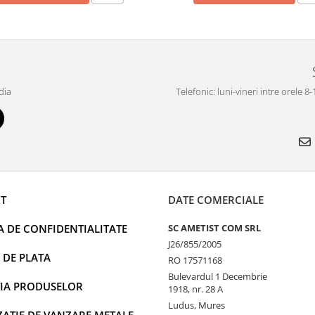
dia
Telefonic: luni-vineri intre orele 8
T
DATE COMERCIALE
A DE CONFIDENTIALITATE
SC AMETIST COM SRL
J26/855/2005
 DE PLATA
RO 17571168
Bulevardul 1 Decembrie
IA PRODUSELOR
1918, nr. 28 A
Ludus, Mures
AȚIE DE VANZARE METALE