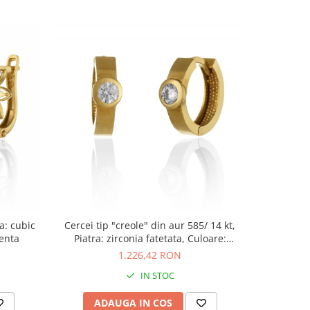
a: cubic
Cercei tip "creole" din aur 585/ 14 kt,
Cer
renta
Piatra: zirconia fatetata, Culoare:
transparenta
1.226,42 RON
IN STOC
ADAUGA IN COS
AD