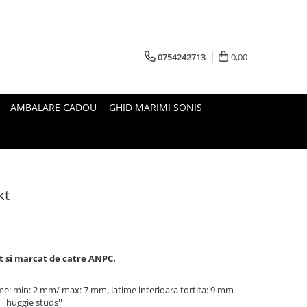
0754242713
0,00
AMBALARE CADOU
GHID MARIMI SONIS
kt
at si marcat de catre ANPC.
ime: min: 2 mm/ max: 7 mm, latime interioara tortita: 9 mm
 ''huggie studs''