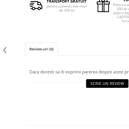
TRANSPORT GRATUIT
Pentru co
pentru comenzi mai mari
300 lei 
de 350 lei
putin o bij
CADOU 
cerce
Review-uri
(0)
Daca doresti sa iti exprimi parerea despre acest 
SCRIE UN REVIEW