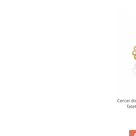
Cercei di
fate