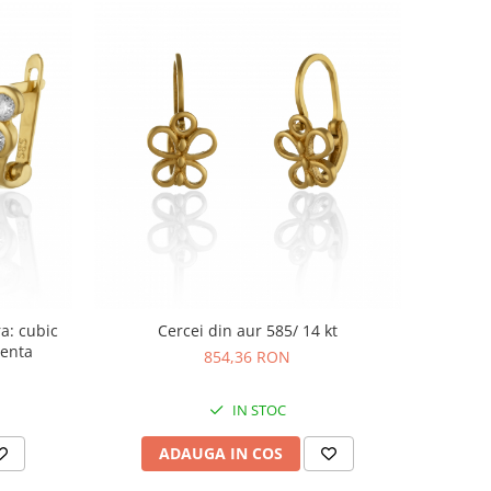
ra: cubic
Cercei din aur 585/ 14 kt
renta
854,36 RON
IN STOC
ADAUGA IN COS