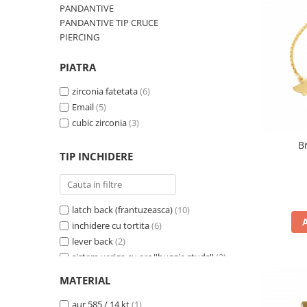
BIJUTERII PENTRU COPII
INELE
PANDANTIVE
INELE
PANDANTIVE TIP CRUCE
BUTONI
PIERCING
PIERCING
BRATARA TIP ROZARIU
SETURI BIJUTERII
PIATRA
LANTURI TIP ROZARIU
ACE DE CRAVATA
zirconia fatetata
(6)
BRATARI PENTRU PICIOR
Email
(5)
cubic zirconia
(3)
BUTONI
B
TIP INCHIDERE
latch back (frantuzeasca)
(10)
inchidere cu tortita
(6)
lever back
(2)
sistem veriga cu arc ''huggie studs''
(2)
carabina
(1)
MATERIAL
tip ''cerc''
(1)
surub
aur 585 / 14 kt
(1)
(1)