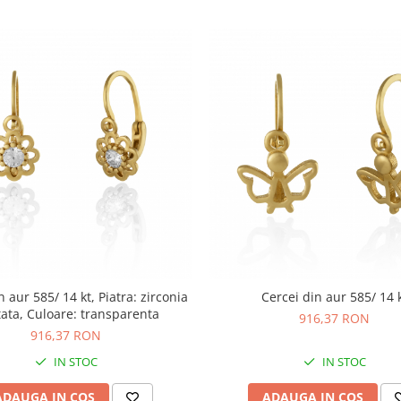
n aur 585/ 14 kt, Piatra: zirconia
Cercei din aur 585/ 14 
tata, Culoare: transparenta
916,37 RON
916,37 RON
IN STOC
IN STOC
ADAUGA IN COS
ADAUGA IN COS