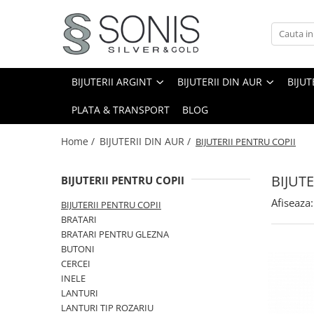
BIJUTERII ARGINT
BIJUTERII DIN AUR
BIJUTERII DIN OTEL
ICOANE ARGINTATE
CERCEI
PANDANTIVE
BRATARI
ICOANE ORTODOXE
BIJUTERII ARGINT
BIJUTERII DIN AUR
BIJUT
BRATARI
PANDANTIVE TIP CRUCE
LANTURI
ICOANE CATOLICE
PLATA & TRANSPORT
BLOG
CEASURI
CERCEI
CRUCIFIXE
LANTURI
LANTURI
Home /
BIJUTERII DIN AUR /
BIJUTERII PENTRU COPII
LANTURI CU PANDANTIV
Lanturi pentru EA
BIJUT
BIJUTERII PENTRU COPII
Lanturi pentru EL
LANTURI TIP ROZARIU
BRATARI
Afiseaza:
BIJUTERII PENTRU COPII
BRATARI TIP ROZARIU
BRATARI
Bratari pentru EA
PANDANTIVE
BRATARI PENTRU GLEZNA
Bratari pentru EL
BUTONI
PANDANTIVE TIP CRUCE
BIJUTERII PENTRU COPII
CERCEI
BROSE
INELE
BRATARI PENTRU GLEZNA
TALISMANE
LANTURI
PIERCING
LANTURI TIP ROZARIU