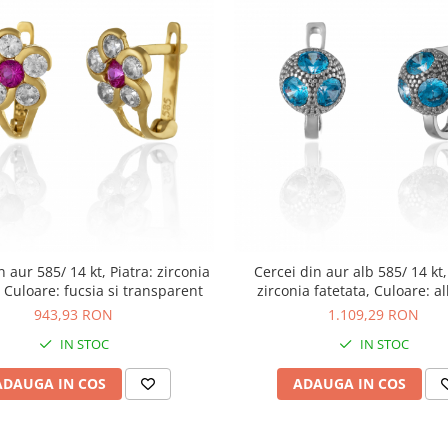
n aur 585/ 14 kt, Piatra: zirconia
Cercei din aur alb 585/ 14 kt,
, Culoare: fucsia si transparent
zirconia fatetata, Culoare: a
943,93 RON
1.109,29 RON
IN STOC
IN STOC
ADAUGA IN COS
ADAUGA IN COS