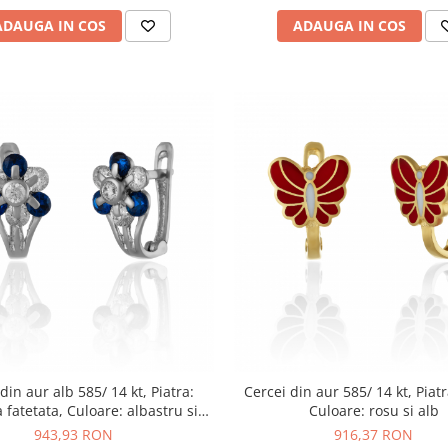
ADAUGA IN COS
ADAUGA IN COS
din aur alb 585/ 14 kt, Piatra:
Cercei din aur 585/ 14 kt, Piatr
a fatetata, Culoare: albastru si
Culoare: rosu si alb
transparent
943,93 RON
916,37 RON