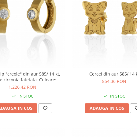
tip "creole" din aur 585/ 14 kt,
Cercei din aur 585/ 14 
a: zirconia fatetata, Culoare:
854,36 RON
transparenta
1.226,42 RON
IN STOC
IN STOC
ADAUGA IN COS
ADAUGA IN COS