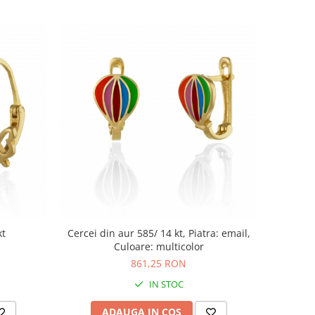
kt
Cercei din aur 585/ 14 kt, Piatra: email,
Culoare: multicolor
861,25 RON
IN STOC
ADAUGA IN COS