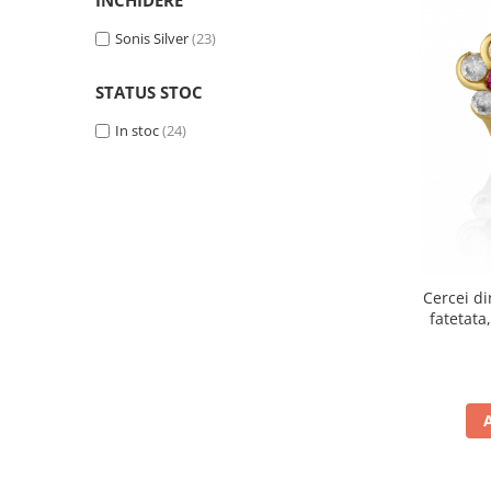
roz si transparent
(1)
albastru
Sonis Silver
(1)
(23)
roz
(1)
STATUS STOC
In stoc
(24)
Cercei di
fatetata