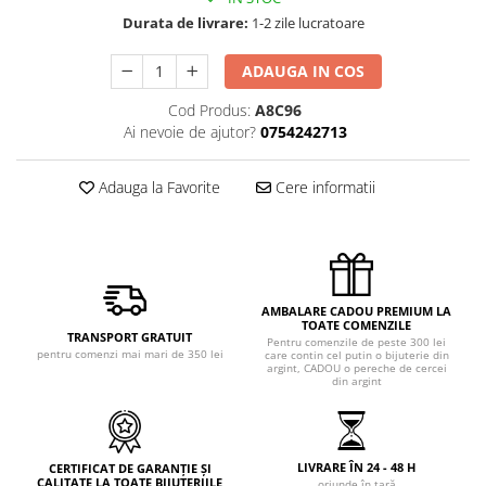
Durata de livrare:
1-2 zile lucratoare
ADAUGA IN COS
Cod Produs:
A8C96
Ai nevoie de ajutor?
0754242713
Adauga la Favorite
Cere informatii
AMBALARE CADOU PREMIUM LA
TOATE COMENZILE
TRANSPORT GRATUIT
Pentru comenzile de peste 300 lei
pentru comenzi mai mari de 350 lei
care contin cel putin o bijuterie din
argint, CADOU o pereche de cercei
din argint
LIVRARE ÎN 24 - 48 H
CERTIFICAT DE GARANȚIE ȘI
CALITATE LA TOATE BIJUTERIILE
oriunde în țară