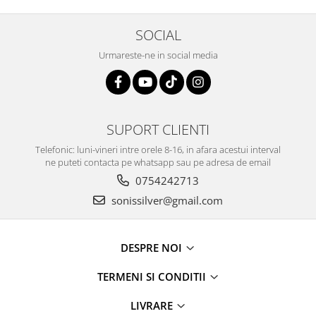
SOCIAL
Urmareste-ne in social media
SUPORT CLIENTI
Telefonic: luni-vineri intre orele 8-16, in afara acestui interval
ne puteti contacta pe whatsapp sau pe adresa de email
0754242713
sonissilver@gmail.com
DESPRE NOI
TERMENI SI CONDITII
LIVRARE