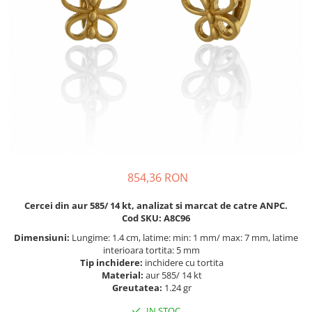
BIJUTERII PENTRU COPII
INELE
INELE
BUTONI
PIERCING
BRATARA TIP ROZARIU
SETURI BIJUTERII
LANTURI TIP ROZARIU
ACE DE CRAVATA
BRATARI PENTRU PICIOR
BUTONI
854,36 RON
Cercei din aur 585/ 14 kt, analizat si marcat de catre ANPC.
Cod SKU: A8C96
Dimensiuni:
Lungime: 1.4 cm, latime: min: 1 mm/ max: 7 mm, latime
interioara tortita: 5 mm
Tip inchidere:
inchidere cu tortita
Material:
aur 585/ 14 kt
Greutatea:
1.24 gr
IN STOC