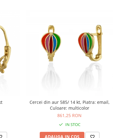
kt
Cercei din aur 585/ 14 kt, Piatra: email,
Culoare: multicolor
861,25 RON
IN STOC
ADAUGA IN COS