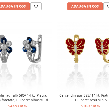
ADAUGA IN COS
ADAUGA IN COS
din aur alb 585/ 14 kt, Piatra:
Cercei din aur 585/ 14 kt, Piatr
a fatetata, Culoare: albastru si
Culoare: rosu si alb
transparent
943,93 RON
916,37 RON