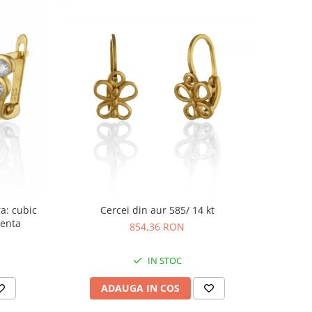
ra: cubic
Cercei din aur 585/ 14 kt
renta
854,36 RON
IN STOC
ADAUGA IN COS