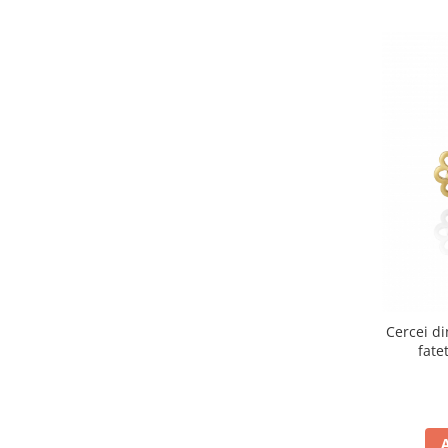
Cercei di
fate