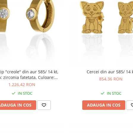
tip "creole" din aur 585/ 14 kt,
Cercei din aur 585/ 14 
a: zirconia fatetata, Culoare:
854,36 RON
transparenta
1.226,42 RON
IN STOC
IN STOC
ADAUGA IN COS
ADAUGA IN COS