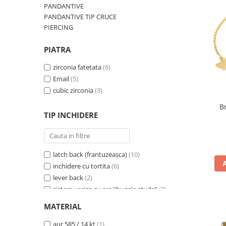
BIJUTERII PENTRU COPII
INELE
PANDANTIVE
INELE
PANDANTIVE TIP CRUCE
BUTONI
PIERCING
PIERCING
BRATARA TIP ROZARIU
SETURI BIJUTERII
PIATRA
LANTURI TIP ROZARIU
ACE DE CRAVATA
zirconia fatetata
(6)
BRATARI PENTRU PICIOR
Email
(5)
cubic zirconia
(3)
BUTONI
B
TIP INCHIDERE
latch back (frantuzeasca)
(10)
inchidere cu tortita
(6)
lever back
(2)
sistem veriga cu arc ''huggie studs''
(2)
carabina
(1)
MATERIAL
tip ''cerc''
(1)
surub
aur 585 / 14 kt
(1)
(1)