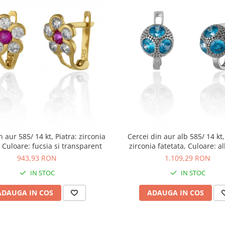
n aur 585/ 14 kt, Piatra: zirconia
Cercei din aur alb 585/ 14 kt,
, Culoare: fucsia si transparent
zirconia fatetata, Culoare: a
943,93 RON
1.109,29 RON
IN STOC
IN STOC
ADAUGA IN COS
ADAUGA IN COS