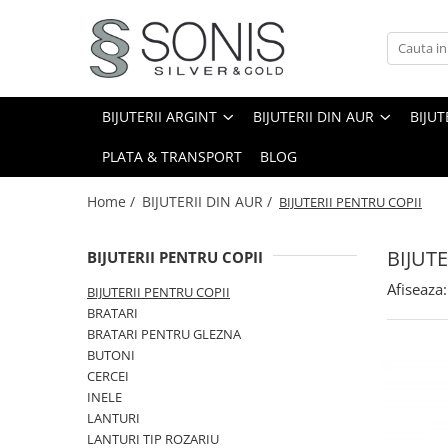
BIJUTERII ARGINT
BIJUTERII DIN AUR
BIJUTERII DIN OTEL
ICOANE ARGINTATE
CERCEI
PANDANTIVE
BRATARI
ICOANE ORTODOXE
BIJUTERII ARGINT
BIJUTERII DIN AUR
BIJUT
BRATARI
PANDANTIVE TIP CRUCE
LANTURI
ICOANE CATOLICE
PLATA & TRANSPORT
BLOG
CEASURI
CERCEI
CRUCIFIXE
LANTURI
LANTURI
Home /
BIJUTERII DIN AUR /
BIJUTERII PENTRU COPII
LANTURI CU PANDANTIV
Lanturi pentru EA
BIJUT
BIJUTERII PENTRU COPII
Lanturi pentru EL
LANTURI TIP ROZARIU
BRATARI
Afiseaza:
BIJUTERII PENTRU COPII
BRATARI TIP ROZARIU
BRATARI
Bratari pentru EA
PANDANTIVE
BRATARI PENTRU GLEZNA
Bratari pentru EL
BUTONI
PANDANTIVE TIP CRUCE
BIJUTERII PENTRU COPII
CERCEI
BROSE
INELE
BRATARI PENTRU GLEZNA
TALISMANE
LANTURI
PIERCING
LANTURI TIP ROZARIU