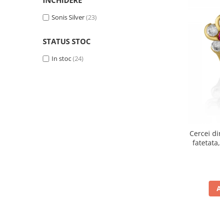
roz si transparent
(1)
albastru
Sonis Silver
(1)
(23)
roz
(1)
STATUS STOC
In stoc
(24)
Cercei di
fatetata