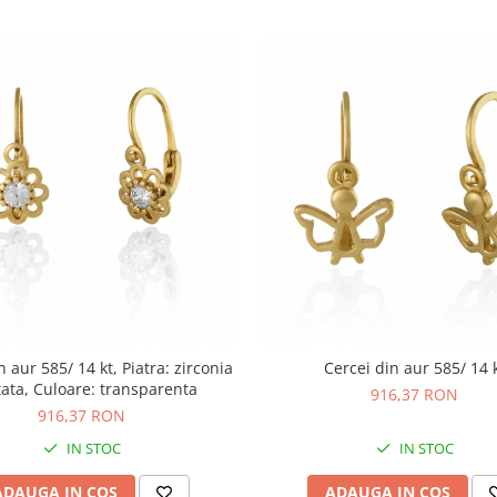
n aur 585/ 14 kt, Piatra: zirconia
Cercei din aur 585/ 14 
tata, Culoare: transparenta
916,37 RON
916,37 RON
IN STOC
IN STOC
ADAUGA IN COS
ADAUGA IN COS