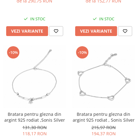
de la 152,77 RON
de la 290,75 RON
IN STOC
IN STOC
VEZI VARIANTE
VEZI VARIANTE
-10%
-10%
Bratara pentru glezna din
Bratara pentru glezna din
argint 925 rodiat ,Sonis Silver
argint 925 rodiat , Sonis Silver
131,30 RON
215,97 RON
118,17 RON
194,37 RON