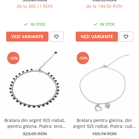
transparenta, Sonis Silver
de la 300,11 RON
de la 144,50 RON
IN STOC
IN STOC
VEZI VARIANTE
VEZI VARIANTE
-10%
-10%
Bratara pentru glezna, din
Bratara din argint 925 rodiat,
argint 925 rodiat, Piatra: cubic
pentru glezna, Piatra: onix
zirconia, Culoare:
fatetat, Sonis Silver
169,74 RON
323,05 RON
transparenta, Sonis Silver