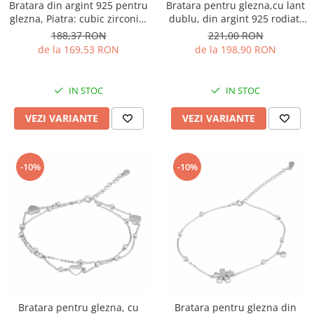
Bratara din argint 925 pentru
Bratara pentru glezna,cu lant
glezna, Piatra: cubic zirconia,
dublu, din argint 925 rodiat,
Culoare: transparent,Sonis
Piatra: cubic zirconia, Culoare:
188,37 RON
221,00 RON
Silver
transparenta, Sonis Silver
de la 169,53 RON
de la 198,90 RON
IN STOC
IN STOC
VEZI VARIANTE
VEZI VARIANTE
-10%
-10%
Bratara pentru glezna, cu
Bratara pentru glezna din