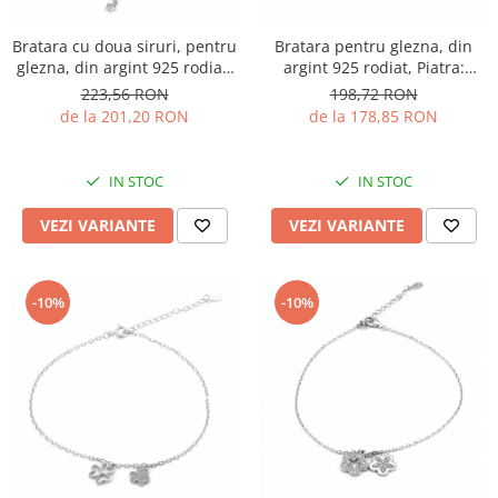
Bratara cu doua siruri, pentru
Bratara pentru glezna, din
glezna, din argint 925 rodiat,
argint 925 rodiat, Piatra:
Piatra: cubic zirconia, Culoare:
zirconia fatetata, Culoare:
223,56 RON
198,72 RON
transparenta, Sonis Silver
transparenta, Sonis Silver
de la 201,20 RON
de la 178,85 RON
IN STOC
IN STOC
VEZI VARIANTE
VEZI VARIANTE
-10%
-10%