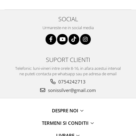
SOCIAL
Urmareste-ne in social media
SUPORT CLIENTI
Telefonic: luni-vineri intre orele 8-16, in afara acestui interval
ne puteti contacta pe whatsapp sau pe adresa de email
0754242713
sonissilver@gmail.com
DESPRE NOI
TERMENI SI CONDITII
LIVRARE