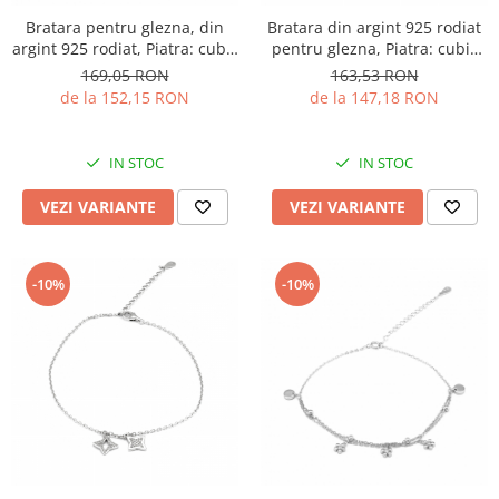
Bratara pentru glezna, din
Bratara din argint 925 rodiat
argint 925 rodiat, Piatra: cubic
pentru glezna, Piatra: cubic
zirconia, Culoare:
zirconia,Sonis Silver
169,05 RON
163,53 RON
transparenta, Sonis Silver
de la 152,15 RON
de la 147,18 RON
IN STOC
IN STOC
VEZI VARIANTE
VEZI VARIANTE
-10%
-10%