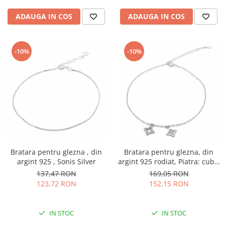
ADAUGA IN COS
ADAUGA IN COS
-10%
-10%
Bratara pentru glezna , din
Bratara pentru glezna, din
argint 925 , Sonis Silver
argint 925 rodiat, Piatra: cubic
zirconia, Culoare:
137,47 RON
169,05 RON
transparenta, Sonis Silver
123,72 RON
152,15 RON
IN STOC
IN STOC