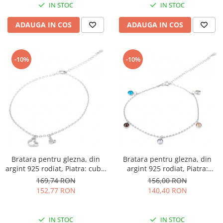
IN STOC
IN STOC
ADAUGA IN COS
ADAUGA IN COS
-10%
-10%
Bratara pentru glezna, din
Bratara pentru glezna, din
argint 925 rodiat, Piatra: cubic
argint 925 rodiat, Piatra:
zirconia, Culoare:
zirconia fatetata, Culoare:
169,74 RON
156,00 RON
transparenta, Sonis Silver
multicolor, Sonis Silver
152,77 RON
140,40 RON
IN STOC
IN STOC