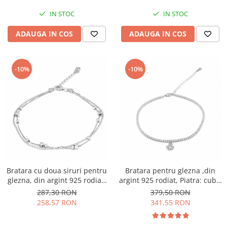
IN STOC
IN STOC
ADAUGA IN COS
ADAUGA IN COS
-10%
-10%
Bratara cu doua siruri pentru
Bratara pentru glezna ,din
glezna, din argint 925 rodiat,
argint 925 rodiat, Piatra: cubic
Sonis Silver
zirconia, Culoare:
287,30 RON
379,50 RON
transparenta, Sonis Silver
258,57 RON
341,55 RON