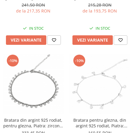
Piatra: cubic zirconia, Culoare:
zirconia, Culoare:
241,50 RON
215,28 RON
transparenta, Sonis Silver
transparenta, Sonis Silver
de la 217,35 RON
de la 193,75 RON
IN STOC
IN STOC
VEZI VARIANTE
VEZI VARIANTE
-10%
-10%
Bratara din argint 925 rodiat,
Bratara pentru glezna, din
pentru glezna, Piatra: zirconia
argint 925 rodiat, Piatra:
fatetata, Sonis Silver
zirconia fatetata, Culoare:
333,45 RON
160,55 RON