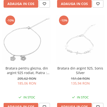
ADAUGA IN COS
ADAUGA IN COS
-10%
-10%
Bratara pentru glezna, din
Bratara din argint 925, Sonis
argint 925 rodiat, Piatra :
Silver
cubic zirconia , Culoare :
205,62 RON
151,04 RON
transparenta , Sonis Silver
185,06 RON
135,94 RON
IN STOC
IN STOC
ADAUGA IN COS
ADAUGA IN COS