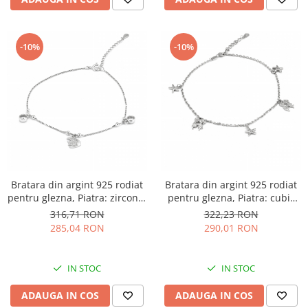
-10%
-10%
Bratara din argint 925 rodiat
Bratara din argint 925 rodiat
pentru glezna, Piatra: zirconia
pentru glezna, Piatra: cubic
fatetata si cubic zirconia,
zirconia, Sonis Silver
316,71 RON
322,23 RON
Sonis Silver
285,04 RON
290,01 RON
IN STOC
IN STOC
ADAUGA IN COS
ADAUGA IN COS