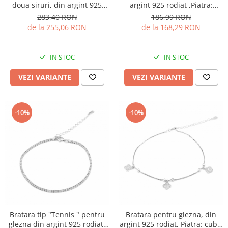
doua siruri, din argint 925
argint 925 rodiat ,Piatra:
rodiat, Sonis Silver
zirconia fatetata, Culoare:
283,40 RON
186,99 RON
transparenta, Sonis Silver
de la 255,06 RON
de la 168,29 RON
IN STOC
IN STOC
VEZI VARIANTE
VEZI VARIANTE
-10%
-10%
Bratara tip "Tennis " pentru
Bratara pentru glezna, din
glezna din argint 925 rodiat,
argint 925 rodiat, Piatra: cubic