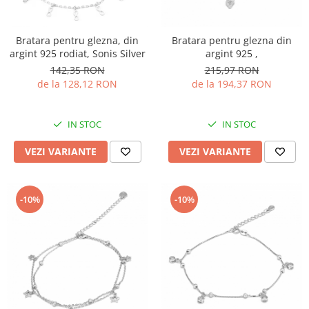
BIJUTERII PENTRU COPII
INELE
INELE
BUTONI
Bratara pentru glezna, din
Bratara pentru glezna din
PIERCING
BRATARA TIP ROZARIU
argint 925 rodiat, Sonis Silver
argint 925 ,
SETURI BIJUTERII
142,35 RON
215,97 RON
LANTURI TIP ROZARIU
de la 128,12 RON
de la 194,37 RON
ACE DE CRAVATA
BRATARI PENTRU PICIOR
IN STOC
IN STOC
BUTONI
VEZI VARIANTE
VEZI VARIANTE
-10%
-10%