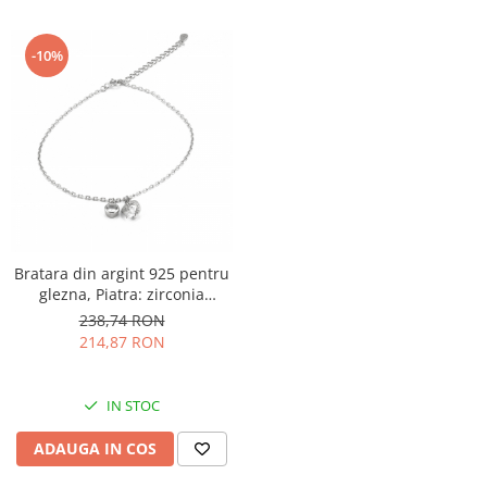
-10%
Bratara din argint 925 pentru
glezna, Piatra: zirconia
fatetata si cubic zirconia,
238,74 RON
Sonis Silver
214,87 RON
IN STOC
ADAUGA IN COS