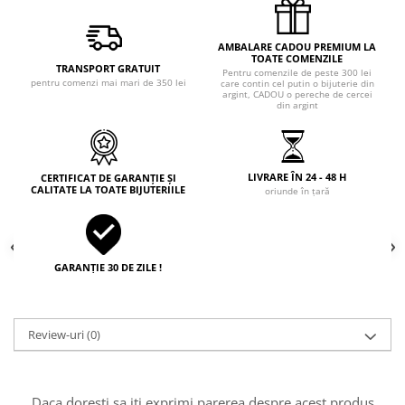
AMBALARE CADOU PREMIUM LA
TOATE COMENZILE
TRANSPORT GRATUIT
Pentru comenzile de peste 300 lei
pentru comenzi mai mari de 350 lei
care contin cel putin o bijuterie din
argint, CADOU o pereche de cercei
din argint
LIVRARE ÎN 24 - 48 H
CERTIFICAT DE GARANȚIE ȘI
CALITATE LA TOATE BIJUTERIILE
oriunde în țară
GARANȚIE 30 DE ZILE !
Review-uri
(0)
Daca doresti sa iti exprimi parerea despre acest produs