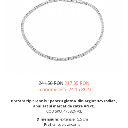
BIJUTERII PENTRU COPII
INELE
INELE
BUTONI
PIERCING
BRATARA TIP ROZARIU
SETURI BIJUTERII
LANTURI TIP ROZARIU
ACE DE CRAVATA
BRATARI PENTRU PICIOR
BUTONI
241,50 RON
217,35 RON
Economisesti:
24,15
RON
Bratara tip "Tennis " pentru glezna din argint 925 rodiat ,
analizat si marcat de catre ANPC.
COD SKU: 475B2N-XL
Dimensiuni:
extensie : 5.5 cm
Piatra:
cubic zirconia