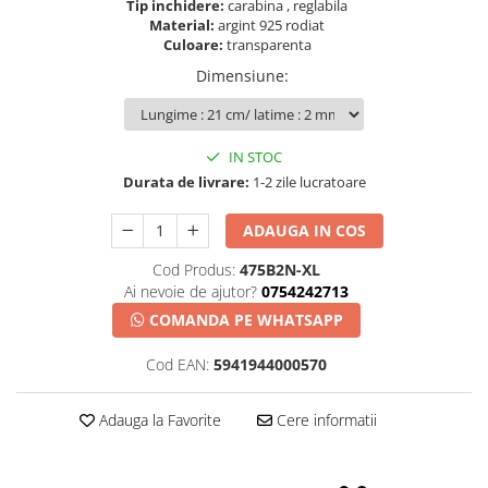
Tip inchidere:
carabina , reglabila
Material:
argint 925 rodiat
Culoare:
transparenta
Dimensiune
:
IN STOC
Durata de livrare:
1-2 zile lucratoare
ADAUGA IN COS
Cod Produs:
475B2N-XL
Ai nevoie de ajutor?
0754242713
COMANDA PE WHATSAPP
Cod EAN:
5941944000570
Adauga la Favorite
Cere informatii