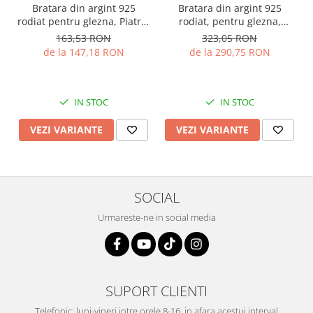
Bratara din argint 925
Bratara din argint 925
rodiat pentru glezna, Piatra:
rodiat, pentru glezna,
cubic zirconia,Sonis Silver
Piatra: onix fatetat, Sonis
163,53 RON
323,05 RON
Silver
de la 147,18 RON
de la 290,75 RON
IN STOC
IN STOC
VEZI VARIANTE
VEZI VARIANTE
SOCIAL
Urmareste-ne in social media
SUPORT CLIENTI
Telefonic: luni-vineri intre orele 8-16, in afara acestui interval