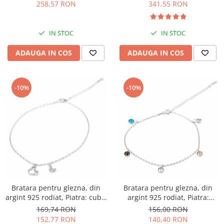
transparenta, Sonis Silver
258,57 RON
341,55 RON
IN STOC
IN STOC
ADAUGA IN COS
ADAUGA IN COS
-10%
-10%
Bratara pentru glezna, din
Bratara pentru glezna, din
argint 925 rodiat, Piatra: cubic
argint 925 rodiat, Piatra:
zirconia, Culoare:
zirconia fatetata, Culoare:
169,74 RON
156,00 RON
transparenta, Sonis Silver
multicolor, Sonis Silver
152,77 RON
140,40 RON