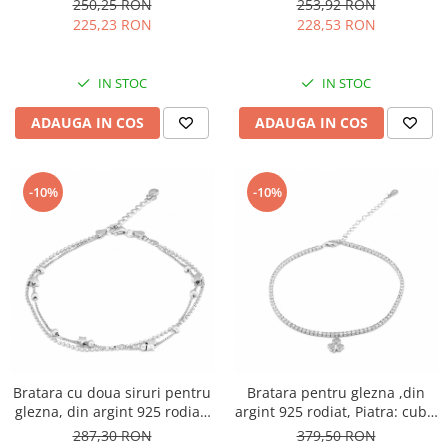
250,25 RON
253,92 RON
225,23 RON
228,53 RON
IN STOC
IN STOC
ADAUGA IN COS
ADAUGA IN COS
-10%
-10%
Bratara cu doua siruri pentru
Bratara pentru glezna ,din
glezna, din argint 925 rodiat,
argint 925 rodiat, Piatra: cubic
Sonis Silver
zirconia, Culoare:
287,30 RON
379,50 RON