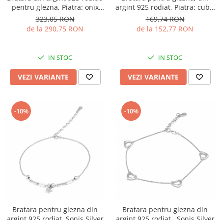
argint 925 rodiat, Piatra: cubic
pentru glezna, Piatra: onix
zirconia, Culoare:
fatetat, Sonis Silver
169,74 RON
323,05 RON
transparenta, Sonis Silver
de la 152,77 RON
de la 290,75 RON
IN STOC
IN STOC
VEZI VARIANTE
VEZI VARIANTE
-10%
-10%
Bratara pentru glezna din
Bratara pentru glezna din
argint 925 rodiat ,Sonis Silver
argint 925 rodiat , Sonis Silver