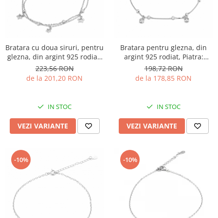
Bratara cu doua siruri, pentru
Bratara pentru glezna, din
glezna, din argint 925 rodiat,
argint 925 rodiat, Piatra:
Piatra: cubic zirconia, Culoare:
zirconia fatetata, Culoare:
223,56 RON
198,72 RON
transparenta, Sonis Silver
transparenta, Sonis Silver
de la 201,20 RON
de la 178,85 RON
IN STOC
IN STOC
VEZI VARIANTE
VEZI VARIANTE
-10%
-10%