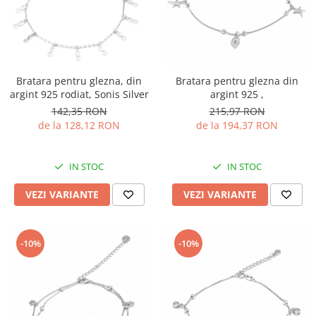
BIJUTERII PENTRU COPII
INELE
INELE
BUTONI
PIERCING
BRATARA TIP ROZARIU
SETURI BIJUTERII
LANTURI TIP ROZARIU
Bratara pentru glezna, din
Bratara pentru glezna din
ACE DE CRAVATA
argint 925 rodiat, Sonis Silver
argint 925 ,
BRATARI PENTRU PICIOR
142,35 RON
215,97 RON
de la 128,12 RON
de la 194,37 RON
BUTONI
IN STOC
IN STOC
VEZI VARIANTE
VEZI VARIANTE
-10%
-10%