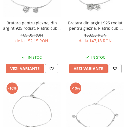
Bratara pentru glezna, din
Bratara din argint 925 rodiat
argint 925 rodiat, Piatra: cubic
pentru glezna, Piatra: cubic
zirconia, Culoare:
zirconia,Sonis Silver
169,05 RON
163,53 RON
transparenta, Sonis Silver
de la 152,15 RON
de la 147,18 RON
IN STOC
IN STOC
VEZI VARIANTE
VEZI VARIANTE
-10%
-10%