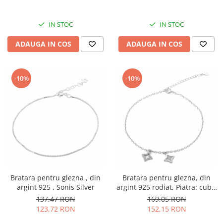
IN STOC
IN STOC
ADAUGA IN COS
ADAUGA IN COS
-10%
-10%
Bratara pentru glezna , din
Bratara pentru glezna, din
argint 925 , Sonis Silver
argint 925 rodiat, Piatra: cubic
zirconia, Culoare:
137,47 RON
169,05 RON
transparenta, Sonis Silver
123,72 RON
152,15 RON