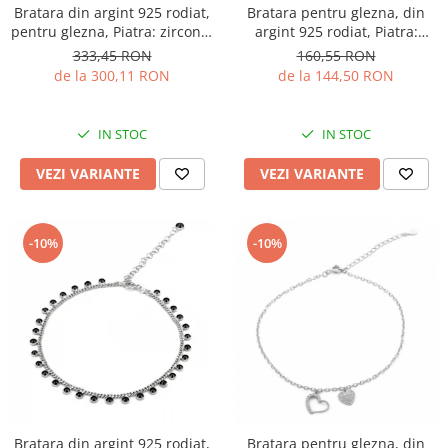
Bratara din argint 925 rodiat,
Bratara pentru glezna, din
pentru glezna, Piatra: zirconia
argint 925 rodiat, Piatra:
fatetata, Sonis Silver
zirconia fatetata, Culoare:
333,45 RON
160,55 RON
transparenta, Sonis Silver
de la 300,11 RON
de la 144,50 RON
IN STOC
IN STOC
VEZI VARIANTE
VEZI VARIANTE
-10%
-10%
Bratara pentru glezna, din
Bratara din argint 925 rodiat,