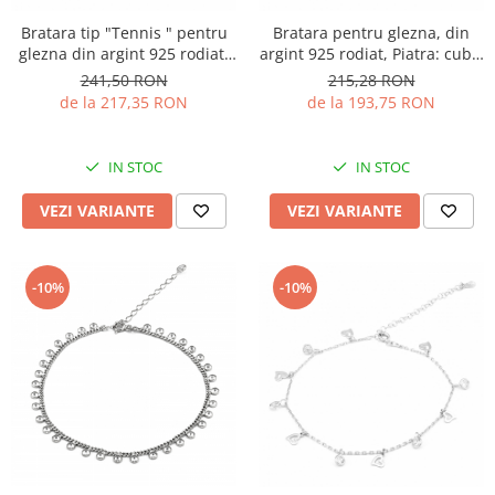
Bratara tip "Tennis " pentru
Bratara pentru glezna, din
glezna din argint 925 rodiat,
argint 925 rodiat, Piatra: cubic
Piatra: cubic zirconia, Culoare:
zirconia, Culoare:
241,50 RON
215,28 RON
transparenta, Sonis Silver
transparenta, Sonis Silver
de la 217,35 RON
de la 193,75 RON
IN STOC
IN STOC
VEZI VARIANTE
VEZI VARIANTE
-10%
-10%