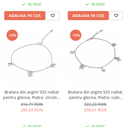
IN STOC
IN STOC
ADAUGA IN COS
ADAUGA IN COS
-10%
-10%
Bratara din argint 925 rodiat
Bratara din argint 925 rodiat
pentru glezna, Piatra: zirconia
pentru glezna, Piatra: cubic
fatetata si cubic zirconia,
zirconia, Sonis Silver
316,71 RON
322,23 RON
Sonis Silver
285,04 RON
290,01 RON
IN STOC
IN STOC