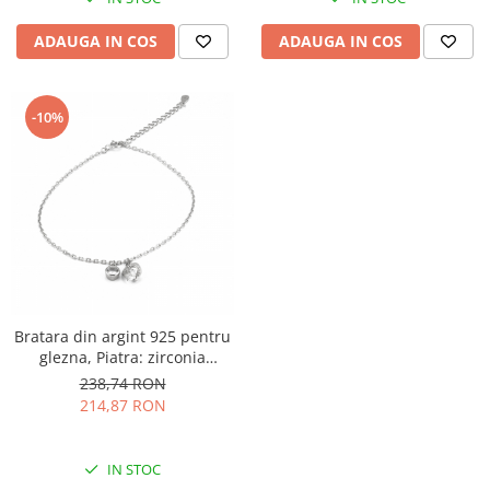
ADAUGA IN COS
ADAUGA IN COS
-10%
Bratara din argint 925 pentru
glezna, Piatra: zirconia
fatetata si cubic zirconia,
238,74 RON
Sonis Silver
214,87 RON
IN STOC