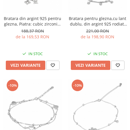
Bratara din argint 925 pentru
Bratara pentru glezna,cu lant
glezna, Piatra: cubic zirconia,
dublu, din argint 925 rodiat,
Culoare: transparent,Sonis
Piatra: cubic zirconia, Culoare:
188,37 RON
221,00 RON
Silver
transparenta, Sonis Silver
de la 169,53 RON
de la 198,90 RON
IN STOC
IN STOC
VEZI VARIANTE
VEZI VARIANTE
-10%
-10%