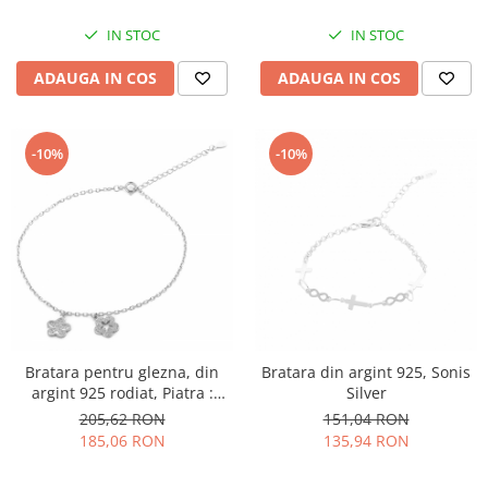
IN STOC
IN STOC
ADAUGA IN COS
ADAUGA IN COS
-10%
-10%
Bratara pentru glezna, din
Bratara din argint 925, Sonis
argint 925 rodiat, Piatra :
Silver
cubic zirconia , Culoare :
205,62 RON
151,04 RON
transparenta , Sonis Silver
185,06 RON
135,94 RON