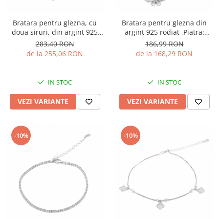
Bratara pentru glezna, cu
Bratara pentru glezna din
doua siruri, din argint 925
argint 925 rodiat ,Piatra:
rodiat, Sonis Silver
zirconia fatetata, Culoare:
283,40 RON
186,99 RON
transparenta, Sonis Silver
de la 255,06 RON
de la 168,29 RON
IN STOC
IN STOC
VEZI VARIANTE
VEZI VARIANTE
-10%
-10%