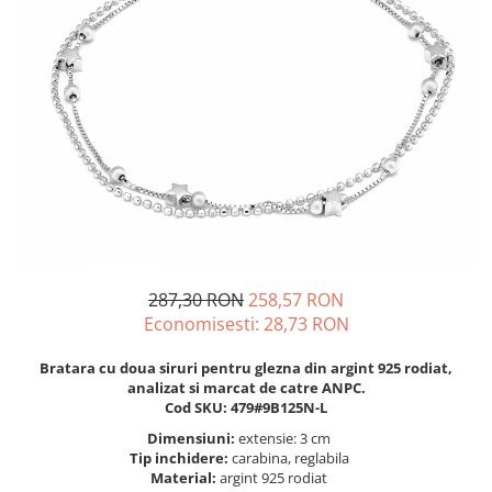
BIJUTERII PENTRU COPII
INELE
INELE
BUTONI
PIERCING
BRATARA TIP ROZARIU
SETURI BIJUTERII
LANTURI TIP ROZARIU
ACE DE CRAVATA
BRATARI PENTRU PICIOR
BUTONI
287,30 RON
258,57 RON
Economisesti:
28,73
RON
Bratara cu doua siruri pentru glezna din argint 925 rodiat,
analizat si marcat de catre ANPC.
Cod SKU: 479#9B125N-L
Dimensiuni:
extensie: 3 cm
Tip inchidere:
carabina, reglabila
Material:
argint 925 rodiat