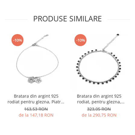
PRODUSE SIMILARE
-10%
-10%
Bratara din argint 925
Bratara din argint 925
rodiat pentru glezna, Piatra:
rodiat, pentru glezna,
cubic zirconia,Sonis Silver
Piatra: onix fatetat, Sonis
163,53 RON
323,05 RON
Silver
de la 147,18 RON
de la 290,75 RON