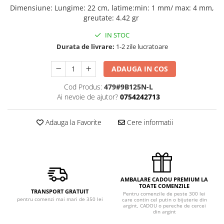
Dimensiune
:
Lungime: 22 cm, latime:min: 1 mm/ max: 4 mm,
greutate: 4.42 gr
IN STOC
Durata de livrare:
1-2 zile lucratoare
ADAUGA IN COS
Cod Produs:
479#9B125N-L
Ai nevoie de ajutor?
0754242713
Adauga la Favorite
Cere informatii
AMBALARE CADOU PREMIUM LA
TOATE COMENZILE
TRANSPORT GRATUIT
Pentru comenzile de peste 300 lei
pentru comenzi mai mari de 350 lei
care contin cel putin o bijuterie din
argint, CADOU o pereche de cercei
din argint