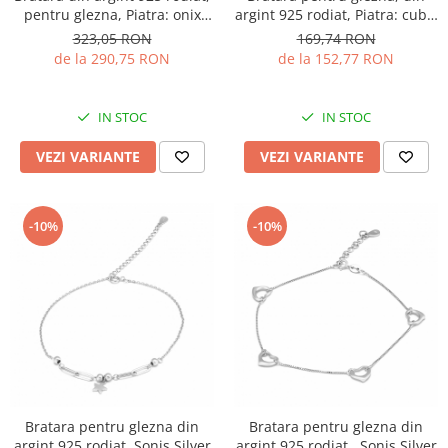
argint 925 rodiat, Piatra: cubic
pentru glezna, Piatra: onix
zirconia, Culoare:
fatetat, Sonis Silver
169,74 RON
323,05 RON
transparenta, Sonis Silver
de la 152,77 RON
de la 290,75 RON
IN STOC
IN STOC
VEZI VARIANTE
VEZI VARIANTE
-10%
-10%
Bratara pentru glezna din
Bratara pentru glezna din
argint 925 rodiat ,Sonis Silver
argint 925 rodiat , Sonis Silver