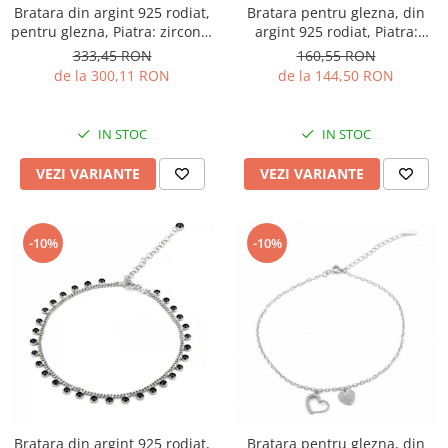
Bratara din argint 925 rodiat,
Bratara pentru glezna, din
pentru glezna, Piatra: zirconia
argint 925 rodiat, Piatra:
fatetata, Sonis Silver
zirconia fatetata, Culoare:
333,45 RON
160,55 RON
transparenta, Sonis Silver
de la 300,11 RON
de la 144,50 RON
IN STOC
IN STOC
VEZI VARIANTE
VEZI VARIANTE
-10%
-10%
Bratara pentru glezna, din
Bratara din argint 925 rodiat,