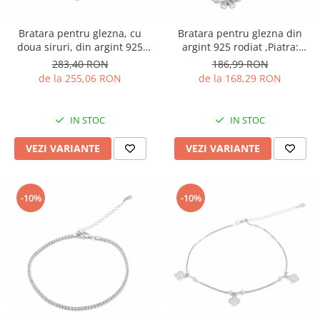
Bratara pentru glezna, cu
Bratara pentru glezna din
doua siruri, din argint 925
argint 925 rodiat ,Piatra:
rodiat, Sonis Silver
zirconia fatetata, Culoare:
283,40 RON
186,99 RON
transparenta, Sonis Silver
de la 255,06 RON
de la 168,29 RON
IN STOC
IN STOC
VEZI VARIANTE
VEZI VARIANTE
-10%
-10%