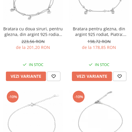
Bratara cu doua siruri, pentru
Bratara pentru glezna, din
glezna, din argint 925 rodiat,
argint 925 rodiat, Piatra:
Piatra: cubic zirconia, Culoare:
zirconia fatetata, Culoare:
223,56 RON
198,72 RON
transparenta, Sonis Silver
transparenta, Sonis Silver
de la 201,20 RON
de la 178,85 RON
IN STOC
IN STOC
VEZI VARIANTE
VEZI VARIANTE
-10%
-10%