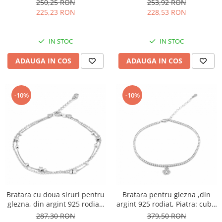
250,25 RON
253,92 RON
225,23 RON
228,53 RON
IN STOC
IN STOC
ADAUGA IN COS
ADAUGA IN COS
-10%
-10%
Bratara cu doua siruri pentru
Bratara pentru glezna ,din
glezna, din argint 925 rodiat,
argint 925 rodiat, Piatra: cubic
Sonis Silver
zirconia, Culoare:
287,30 RON
379,50 RON