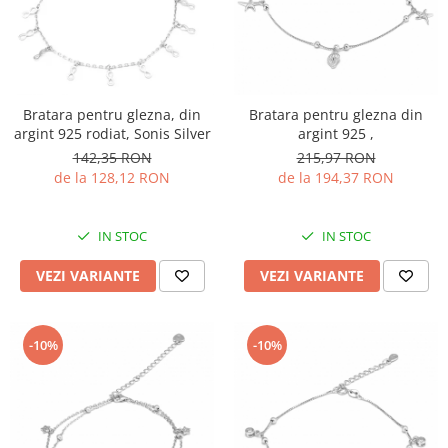
BIJUTERII PENTRU COPII
INELE
INELE
BUTONI
PIERCING
BRATARA TIP ROZARIU
SETURI BIJUTERII
LANTURI TIP ROZARIU
Bratara pentru glezna, din
Bratara pentru glezna din
ACE DE CRAVATA
argint 925 rodiat, Sonis Silver
argint 925 ,
BRATARI PENTRU PICIOR
142,35 RON
215,97 RON
de la 128,12 RON
de la 194,37 RON
BUTONI
IN STOC
IN STOC
VEZI VARIANTE
VEZI VARIANTE
-10%
-10%