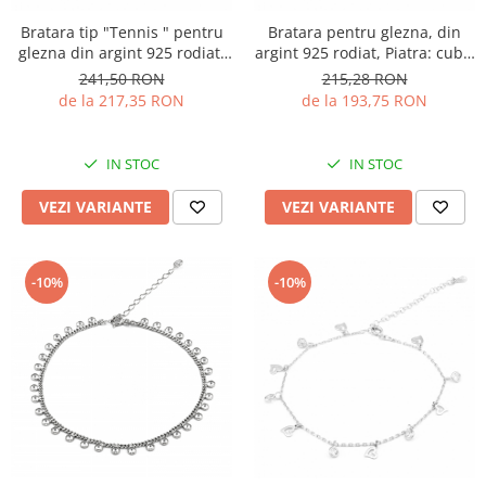
Bratara tip "Tennis " pentru
Bratara pentru glezna, din
glezna din argint 925 rodiat,
argint 925 rodiat, Piatra: cubic
Piatra: cubic zirconia, Culoare:
zirconia, Culoare:
241,50 RON
215,28 RON
transparenta, Sonis Silver
transparenta, Sonis Silver
de la 217,35 RON
de la 193,75 RON
IN STOC
IN STOC
VEZI VARIANTE
VEZI VARIANTE
-10%
-10%