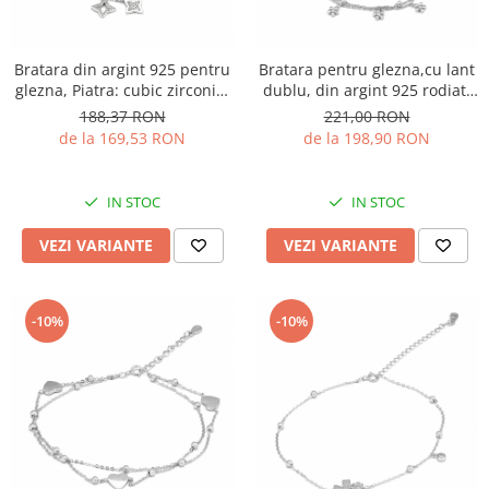
Bratara din argint 925 pentru
Bratara pentru glezna,cu lant
glezna, Piatra: cubic zirconia,
dublu, din argint 925 rodiat,
Culoare: transparent,Sonis
Piatra: cubic zirconia, Culoare:
188,37 RON
221,00 RON
Silver
transparenta, Sonis Silver
de la 169,53 RON
de la 198,90 RON
IN STOC
IN STOC
VEZI VARIANTE
VEZI VARIANTE
-10%
-10%