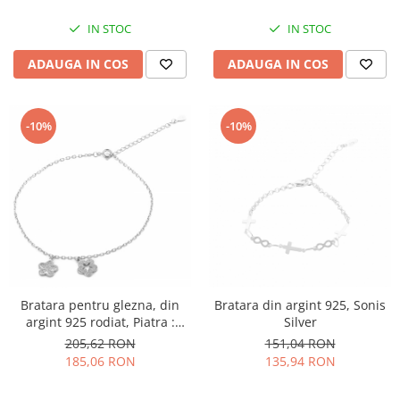
IN STOC
IN STOC
ADAUGA IN COS
ADAUGA IN COS
-10%
-10%
Bratara pentru glezna, din
Bratara din argint 925, Sonis
argint 925 rodiat, Piatra :
Silver
cubic zirconia , Culoare :
205,62 RON
151,04 RON
transparenta , Sonis Silver
185,06 RON
135,94 RON