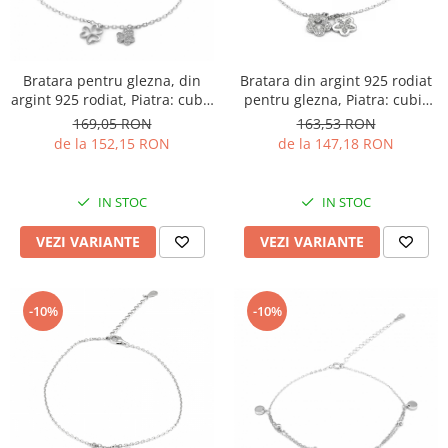
Bratara pentru glezna, din
Bratara din argint 925 rodiat
argint 925 rodiat, Piatra: cubic
pentru glezna, Piatra: cubic
zirconia, Culoare:
zirconia,Sonis Silver
169,05 RON
163,53 RON
transparenta, Sonis Silver
de la 152,15 RON
de la 147,18 RON
IN STOC
IN STOC
VEZI VARIANTE
VEZI VARIANTE
-10%
-10%