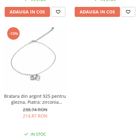
ADAUGA IN COS
ADAUGA IN COS
-10%
Bratara din argint 925 pentru
glezna, Piatra: zirconia
fatetata si cubic zirconia,
238,74 RON
Sonis Silver
214,87 RON
IN STOC