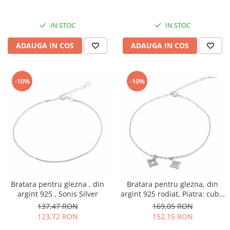
IN STOC
IN STOC
ADAUGA IN COS
ADAUGA IN COS
-10%
-10%
Bratara pentru glezna , din
Bratara pentru glezna, din
argint 925 , Sonis Silver
argint 925 rodiat, Piatra: cubic
zirconia, Culoare:
137,47 RON
169,05 RON
transparenta, Sonis Silver
123,72 RON
152,15 RON