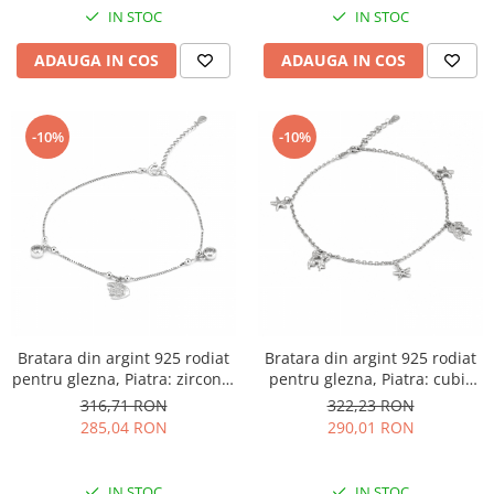
IN STOC
IN STOC
ADAUGA IN COS
ADAUGA IN COS
-10%
-10%
Bratara din argint 925 rodiat
Bratara din argint 925 rodiat
pentru glezna, Piatra: zirconia
pentru glezna, Piatra: cubic
fatetata si cubic zirconia,
zirconia, Sonis Silver
316,71 RON
322,23 RON
Sonis Silver
285,04 RON
290,01 RON
IN STOC
IN STOC