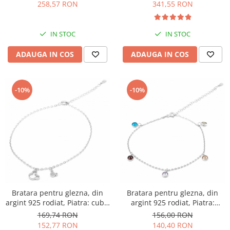
transparenta, Sonis Silver
258,57 RON
341,55 RON
IN STOC
IN STOC
ADAUGA IN COS
ADAUGA IN COS
-10%
-10%
Bratara pentru glezna, din
Bratara pentru glezna, din
argint 925 rodiat, Piatra: cubic
argint 925 rodiat, Piatra:
zirconia, Culoare:
zirconia fatetata, Culoare:
169,74 RON
156,00 RON
transparenta, Sonis Silver
multicolor, Sonis Silver
152,77 RON
140,40 RON