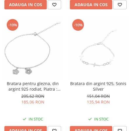
ADAUGA IN COS
ADAUGA IN COS
-10%
-10%
Bratara pentru glezna, din
Bratara din argint 925, Sonis
argint 925 rodiat, Piatra :
Silver
cubic zirconia , Culoare :
205,62 RON
151,04 RON
transparenta , Sonis Silver
185,06 RON
135,94 RON
IN STOC
IN STOC
ADAUGA IN COS
ADAUGA IN COS