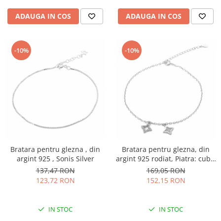
ADAUGA IN COS
ADAUGA IN COS
-10%
-10%
Bratara pentru glezna , din
Bratara pentru glezna, din
argint 925 , Sonis Silver
argint 925 rodiat, Piatra: cubic
zirconia, Culoare:
137,47 RON
169,05 RON
transparenta, Sonis Silver
123,72 RON
152,15 RON
IN STOC
IN STOC