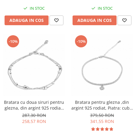
IN STOC
IN STOC
ADAUGA IN COS
ADAUGA IN COS
-10%
-10%
Bratara cu doua siruri pentru
Bratara pentru glezna ,din
glezna, din argint 925 rodiat,
argint 925 rodiat, Piatra: cubic
Sonis Silver
zirconia, Culoare:
287,30 RON
379,50 RON
transparenta, Sonis Silver
258,57 RON
341,55 RON