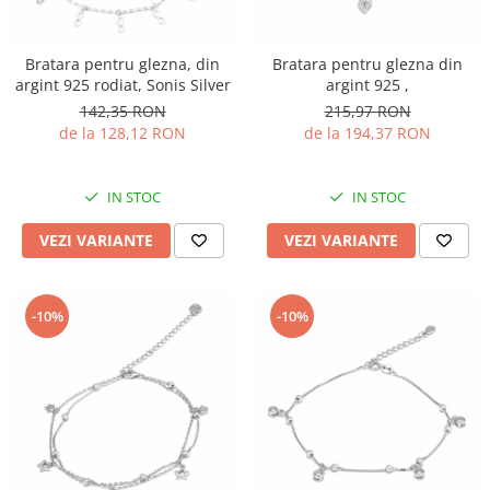
BIJUTERII PENTRU COPII
INELE
INELE
BUTONI
Bratara pentru glezna, din
Bratara pentru glezna din
PIERCING
BRATARA TIP ROZARIU
argint 925 rodiat, Sonis Silver
argint 925 ,
SETURI BIJUTERII
142,35 RON
215,97 RON
LANTURI TIP ROZARIU
de la 128,12 RON
de la 194,37 RON
ACE DE CRAVATA
BRATARI PENTRU PICIOR
IN STOC
IN STOC
BUTONI
VEZI VARIANTE
VEZI VARIANTE
-10%
-10%