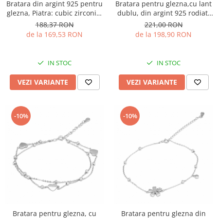
Bratara din argint 925 pentru
Bratara pentru glezna,cu lant
glezna, Piatra: cubic zirconia,
dublu, din argint 925 rodiat,
Culoare: transparent,Sonis
Piatra: cubic zirconia, Culoare:
188,37 RON
221,00 RON
Silver
transparenta, Sonis Silver
de la 169,53 RON
de la 198,90 RON
IN STOC
IN STOC
VEZI VARIANTE
VEZI VARIANTE
-10%
-10%
Bratara pentru glezna, cu
Bratara pentru glezna din