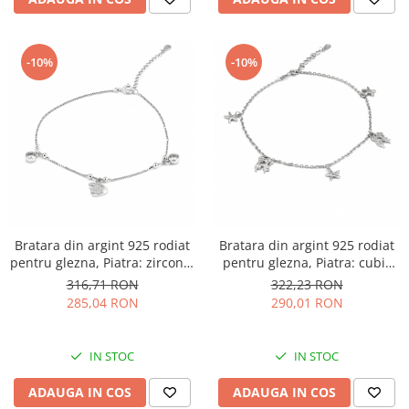
-10%
-10%
Bratara din argint 925 rodiat
Bratara din argint 925 rodiat
pentru glezna, Piatra: zirconia
pentru glezna, Piatra: cubic
fatetata si cubic zirconia,
zirconia, Sonis Silver
316,71 RON
322,23 RON
Sonis Silver
285,04 RON
290,01 RON
IN STOC
IN STOC
ADAUGA IN COS
ADAUGA IN COS