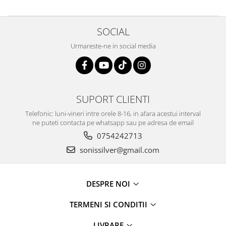
SOCIAL
Urmareste-ne in social media
SUPORT CLIENTI
Telefonic: luni-vineri intre orele 8-16, in afara acestui interval
ne puteti contacta pe whatsapp sau pe adresa de email
0754242713
sonissilver@gmail.com
DESPRE NOI
TERMENI SI CONDITII
LIVRARE