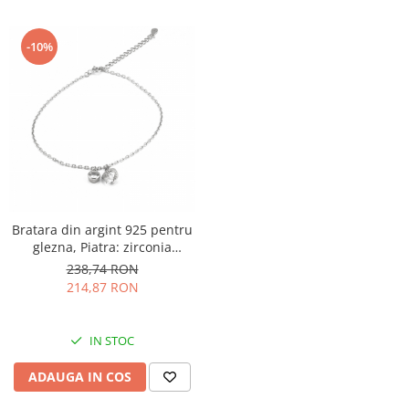
-10%
Bratara din argint 925 pentru
glezna, Piatra: zirconia
fatetata si cubic zirconia,
238,74 RON
Sonis Silver
214,87 RON
IN STOC
ADAUGA IN COS