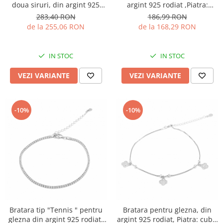
doua siruri, din argint 925
argint 925 rodiat ,Piatra:
rodiat, Sonis Silver
zirconia fatetata, Culoare:
283,40 RON
186,99 RON
transparenta, Sonis Silver
de la 255,06 RON
de la 168,29 RON
IN STOC
IN STOC
VEZI VARIANTE
VEZI VARIANTE
-10%
-10%
Bratara tip "Tennis " pentru
Bratara pentru glezna, din
glezna din argint 925 rodiat,
argint 925 rodiat, Piatra: cubic