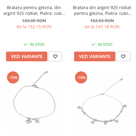
Bratara pentru glezna, din
Bratara din argint 925 rodiat
argint 925 rodiat, Piatra: cubic
pentru glezna, Piatra: cubic
zirconia, Culoare:
zirconia,Sonis Silver
169,05 RON
163,53 RON
transparenta, Sonis Silver
de la 152,15 RON
de la 147,18 RON
IN STOC
IN STOC
VEZI VARIANTE
VEZI VARIANTE
-10%
-10%