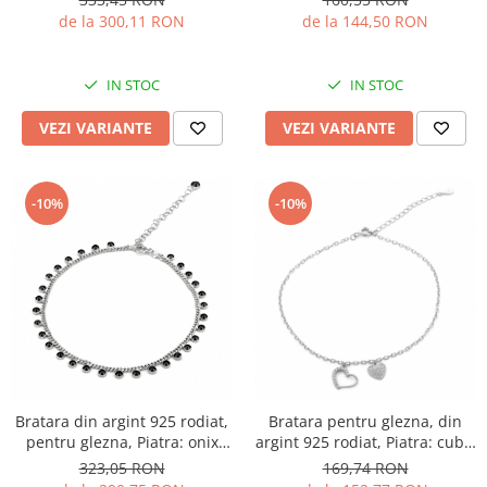
transparenta, Sonis Silver
de la 300,11 RON
de la 144,50 RON
IN STOC
IN STOC
VEZI VARIANTE
VEZI VARIANTE
-10%
-10%
Bratara pentru glezna, din
Bratara din argint 925 rodiat,
argint 925 rodiat, Piatra: cubic
pentru glezna, Piatra: onix
zirconia, Culoare:
fatetat, Sonis Silver
169,74 RON
323,05 RON
transparenta, Sonis Silver