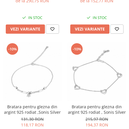
de la 152,77 RON
de la 290,75 RON
IN STOC
IN STOC
VEZI VARIANTE
VEZI VARIANTE
-10%
-10%
Bratara pentru glezna din
Bratara pentru glezna din
argint 925 rodiat ,Sonis Silver
argint 925 rodiat , Sonis Silver
131,30 RON
215,97 RON
118,17 RON
194,37 RON