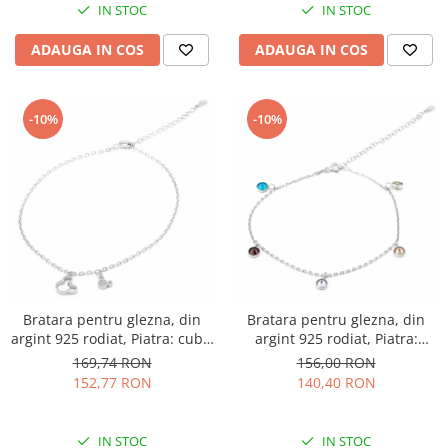
IN STOC
IN STOC
ADAUGA IN COS
ADAUGA IN COS
-10%
-10%
Bratara pentru glezna, din
Bratara pentru glezna, din
argint 925 rodiat, Piatra: cubic
argint 925 rodiat, Piatra:
zirconia, Culoare:
zirconia fatetata, Culoare:
169,74 RON
156,00 RON
transparenta, Sonis Silver
multicolor, Sonis Silver
152,77 RON
140,40 RON
IN STOC
IN STOC