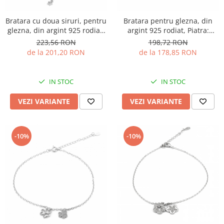
Bratara cu doua siruri, pentru
Bratara pentru glezna, din
glezna, din argint 925 rodiat,
argint 925 rodiat, Piatra:
Piatra: cubic zirconia, Culoare:
zirconia fatetata, Culoare:
223,56 RON
198,72 RON
transparenta, Sonis Silver
transparenta, Sonis Silver
de la 201,20 RON
de la 178,85 RON
IN STOC
IN STOC
VEZI VARIANTE
VEZI VARIANTE
-10%
-10%