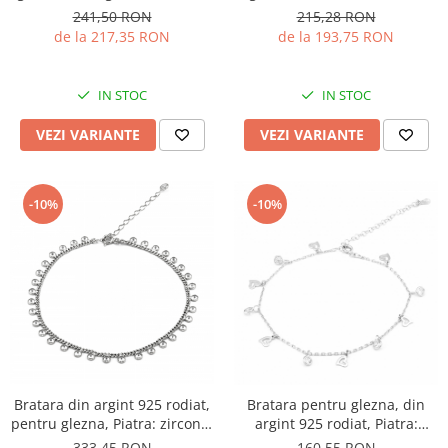
Piatra: cubic zirconia, Culoare:
zirconia, Culoare:
241,50 RON
215,28 RON
transparenta, Sonis Silver
transparenta, Sonis Silver
de la 217,35 RON
de la 193,75 RON
IN STOC
IN STOC
VEZI VARIANTE
VEZI VARIANTE
-10%
-10%
Bratara din argint 925 rodiat,
Bratara pentru glezna, din
pentru glezna, Piatra: zirconia
argint 925 rodiat, Piatra:
fatetata, Sonis Silver
zirconia fatetata, Culoare:
333,45 RON
160,55 RON