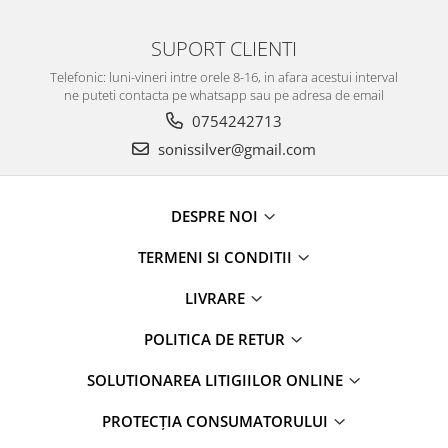
SUPORT CLIENTI
Telefonic: luni-vineri intre orele 8-16, in afara acestui interval
ne puteti contacta pe whatsapp sau pe adresa de email
0754242713
sonissilver@gmail.com
DESPRE NOI
TERMENI SI CONDITII
LIVRARE
POLITICA DE RETUR
SOLUTIONAREA LITIGIILOR ONLINE
PROTECȚIA CONSUMATORULUI