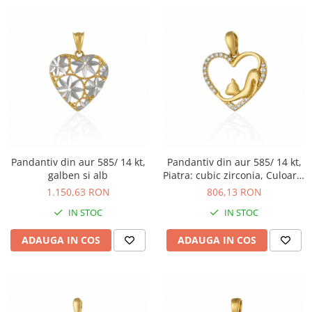
Pandantiv din aur 585/ 14 kt,
Pandantiv din aur 585/ 14 kt,
galben si alb
Piatra: cubic zirconia, Culoare:
transparenta
1.150,63 RON
806,13 RON
IN STOC
IN STOC
ADAUGA IN COS
ADAUGA IN COS