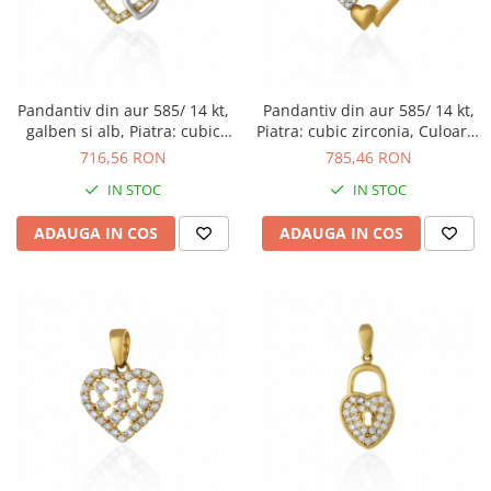
Pandantiv din aur 585/ 14 kt,
Pandantiv din aur 585/ 14 kt,
galben si alb, Piatra: cubic
Piatra: cubic zirconia, Culoare:
zirconia, Culoare:
transparenta
716,56 RON
785,46 RON
transparenta
IN STOC
IN STOC
ADAUGA IN COS
ADAUGA IN COS