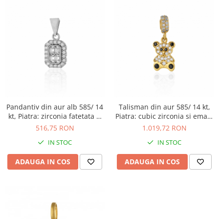
Pandantiv din aur alb 585/ 14
Talisman din aur 585/ 14 kt,
kt, Piatra: zirconia fatetata si
Piatra: cubic zirconia si email,
cubic zirconia, Culoare:
Culoare: transparenta si
516,75 RON
1.019,72 RON
transparenta
negru
IN STOC
IN STOC
ADAUGA IN COS
ADAUGA IN COS