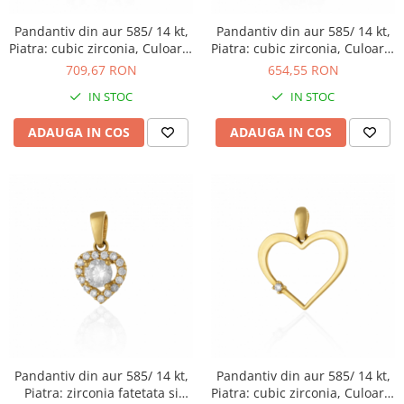
Pandantiv din aur 585/ 14 kt,
Pandantiv din aur 585/ 14 kt,
Piatra: cubic zirconia, Culoare:
Piatra: cubic zirconia, Culoare:
transparenta
transparenta
709,67 RON
654,55 RON
IN STOC
IN STOC
ADAUGA IN COS
ADAUGA IN COS
Pandantiv din aur 585/ 14 kt,
Pandantiv din aur 585/ 14 kt,
Piatra: zirconia fatetata si
Piatra: cubic zirconia, Culoare: