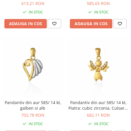
cubic zirconia, Culoare:
transparenta
613,21 RON
585,65 RON
transparenta
IN STOC
IN STOC
ADAUGA IN COS
ADAUGA IN COS
Pandantiv din aur 585/ 14 kt,
Pandantiv din aur 585/ 14 kt,
galben si alb
Piatra: cubic zirconia, Culoare:
transparenta
702,78 RON
682,11 RON
IN STOC
IN STOC