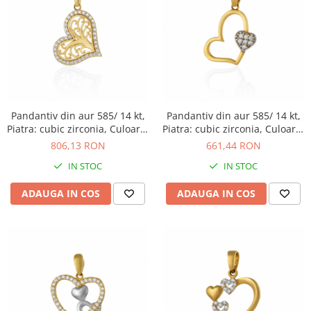
Pandantiv din aur 585/ 14 kt,
Pandantiv din aur 585/ 14 kt,
Piatra: cubic zirconia, Culoare:
Piatra: cubic zirconia, Culoare:
transparenta
transparenta
806,13 RON
661,44 RON
IN STOC
IN STOC
ADAUGA IN COS
ADAUGA IN COS