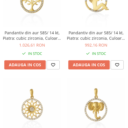
BIJUTERII PENTRU COPII
INELE
INELE
BUTONI
PIERCING
BRATARA TIP ROZARIU
SETURI BIJUTERII
LANTURI TIP ROZARIU
Pandantiv din aur 585/ 14 kt,
Pandantiv din aur 585/ 14 kt,
ACE DE CRAVATA
Piatra: cubic zirconia, Culoare:
Piatra: cubic zirconia, Culoare:
transparenta
transparenta
BRATARI PENTRU PICIOR
1.026,61 RON
992,16 RON
BUTONI
IN STOC
IN STOC
ADAUGA IN COS
ADAUGA IN COS