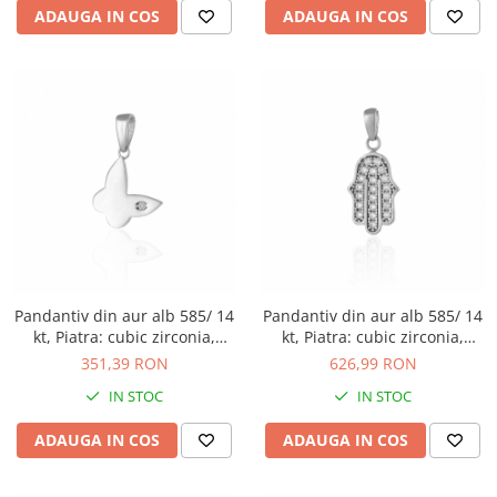
ADAUGA IN COS
ADAUGA IN COS
Pandantiv din aur alb 585/ 14
Pandantiv din aur alb 585/ 14
kt, Piatra: cubic zirconia,
kt, Piatra: cubic zirconia,
Culoare: transparenta
Culoare: transparenta
351,39 RON
626,99 RON
IN STOC
IN STOC
ADAUGA IN COS
ADAUGA IN COS