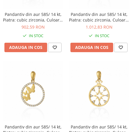
Pandantiv din aur 585/ 14 kt,
Pandantiv din aur 585/ 14 kt,
Piatra: cubic zirconia, Culoare:
Piatra: cubic zirconia, Culoare:
transparenta
transparenta
902,59 RON
1.012,83 RON
IN STOC
IN STOC
ADAUGA IN COS
ADAUGA IN COS
Pandantiv din aur 585/ 14 kt,
Pandantiv din aur 585/ 14 kt,