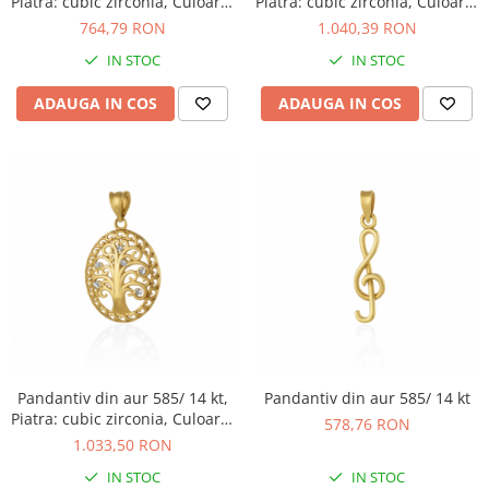
Piatra: cubic zirconia, Culoare:
Piatra: cubic zirconia, Culoare:
transparenta
transparenta
764,79 RON
1.040,39 RON
IN STOC
IN STOC
ADAUGA IN COS
ADAUGA IN COS
Pandantiv din aur 585/ 14 kt,
Pandantiv din aur 585/ 14 kt
Piatra: cubic zirconia, Culoare:
578,76 RON
transparenta
1.033,50 RON
IN STOC
IN STOC