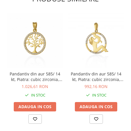
Pandantiv din aur 585/ 14
Pandantiv din aur 585/ 14
kt, Piatra: cubic zirconia,
kt, Piatra: cubic zirconia,
Culoare: transparenta
Culoare: transparenta
1.026,61 RON
992,16 RON
IN STOC
IN STOC
ADAUGA IN COS
ADAUGA IN COS