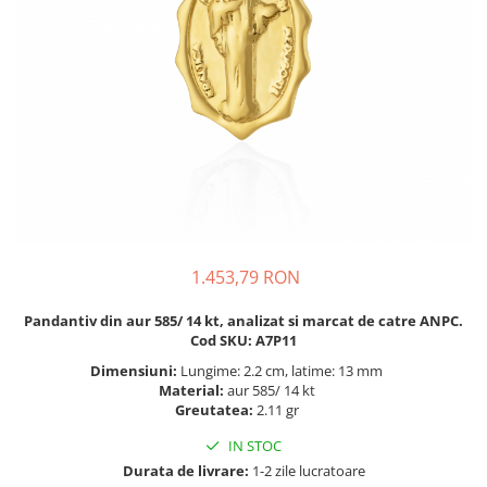
BIJUTERII PENTRU COPII
INELE
INELE
BUTONI
PIERCING
BRATARA TIP ROZARIU
SETURI BIJUTERII
LANTURI TIP ROZARIU
ACE DE CRAVATA
BRATARI PENTRU PICIOR
BUTONI
1.453,79 RON
Pandantiv din aur 585/ 14 kt, analizat si marcat de catre ANPC.
Cod SKU: A7P11
Dimensiuni:
Lungime: 2.2 cm, latime: 13 mm
Material:
aur 585/ 14 kt
Greutatea:
2.11 gr
IN STOC
Durata de livrare:
1-2 zile lucratoare