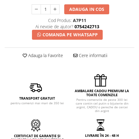
ADAUGA IN COS
Cod Produs:
A7P11
Ai nevoie de ajutor?
0754242713
COMANDA PE WHATSAPP
Adauga la Favorite
Cere informatii
AMBALARE CADOU PREMIUM LA
TOATE COMENZILE
TRANSPORT GRATUIT
Pentru comenzile de peste 300 lei
pentru comenzi mai mari de 350 lei
care contin cel putin o bijuterie din
argint, CADOU o pereche de cercei
din argint
LIVRARE ÎN 24 - 48 H
CERTIFICAT DE GARANȚIE ȘI