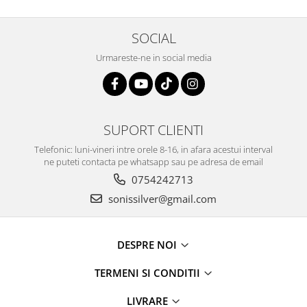
SOCIAL
Urmareste-ne in social media
SUPORT CLIENTI
Telefonic: luni-vineri intre orele 8-16, in afara acestui interval
ne puteti contacta pe whatsapp sau pe adresa de email
0754242713
sonissilver@gmail.com
DESPRE NOI
TERMENI SI CONDITII
LIVRARE