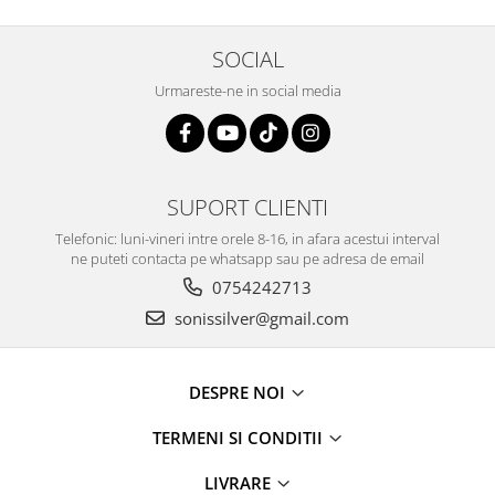
SOCIAL
Urmareste-ne in social media
SUPORT CLIENTI
Telefonic: luni-vineri intre orele 8-16, in afara acestui interval
ne puteti contacta pe whatsapp sau pe adresa de email
0754242713
sonissilver@gmail.com
DESPRE NOI
TERMENI SI CONDITII
LIVRARE