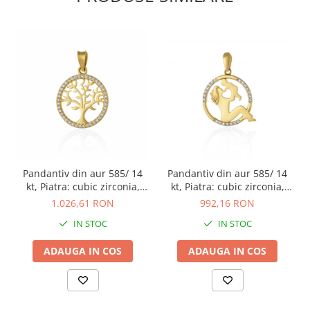
Pandantiv din aur 585/ 14
Pandantiv din aur 585/ 14
kt, Piatra: cubic zirconia,
kt, Piatra: cubic zirconia,
Culoare: transparenta
Culoare: transparenta
1.026,61 RON
992,16 RON
IN STOC
IN STOC
ADAUGA IN COS
ADAUGA IN COS