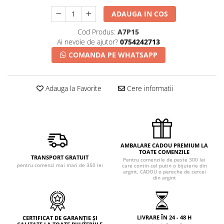
ADAUGA IN COS
Cod Produs:
A7P15
Ai nevoie de ajutor?
0754242713
COMANDA PE WHATSAPP
Adauga la Favorite
Cere informatii
AMBALARE CADOU PREMIUM LA
TOATE COMENZILE
TRANSPORT GRATUIT
Pentru comenzile de peste 300 lei
pentru comenzi mai mari de 350 lei
care contin cel putin o bijuterie din
argint, CADOU o pereche de cercei
din argint
LIVRARE ÎN 24 - 48 H
CERTIFICAT DE GARANȚIE ȘI