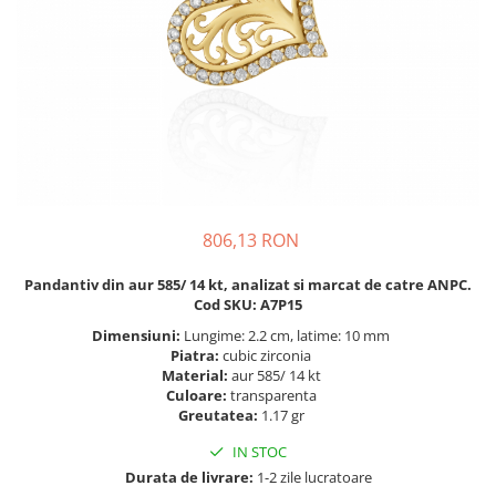
BIJUTERII PENTRU COPII
INELE
INELE
BUTONI
PIERCING
BRATARA TIP ROZARIU
SETURI BIJUTERII
LANTURI TIP ROZARIU
ACE DE CRAVATA
BRATARI PENTRU PICIOR
BUTONI
806,13 RON
Pandantiv din aur 585/ 14 kt, analizat si marcat de catre ANPC.
Cod SKU: A7P15
Dimensiuni:
Lungime: 2.2 cm, latime: 10 mm
Piatra:
cubic zirconia
Material:
aur 585/ 14 kt
Culoare:
transparenta
Greutatea:
1.17 gr
IN STOC
Durata de livrare:
1-2 zile lucratoare